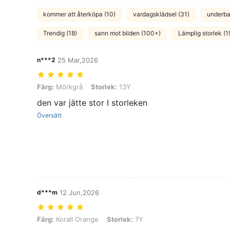
kommer att återköpa (10)
vardagsklädsel (31)
underba
Trendig (18)
sann mot bilden (100+)
Lämplig storlek (1
n***2
25 Mar,2026
Färg: Mörkgrå, Storlek: 13Y
Färg:
Mörkgrå
Storlek:
13Y
den var jätte stor I storleken
Översätt
d***m
12 Jun,2026
Färg: Korall Orange, Storlek: 7Y
Färg:
Korall Orange
Storlek:
7Y