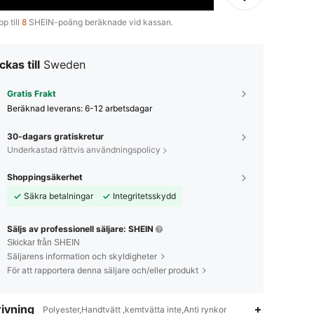
p till
8
SHEIN-poäng beräknade vid kassan.
ckas till
Sweden
Gratis Frakt
Beräknad leverans:
6-12 arbetsdagar
30-dagars gratiskretur
Underkastad rättvis användningspolicy
Shoppingsäkerhet
Säkra betalningar
Integritetsskydd
Säljs av professionell säljare: SHEIN
Skickar från SHEIN
Säljarens information och skyldigheter
För att rapportera denna säljare och/eller produkt
ivning
Polyester,Handtvätt ,kemtvätta inte,Anti rynkor