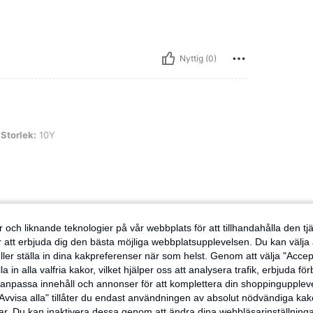
Nyttig (0)
0Y
Storlek:
10Y
Nyttig (0)
 och liknande teknologier på vår webbplats för att tillhandahålla den t
er att erbjuda dig den bästa möjliga webbplatsupplevelsen. Du kan välja a
ensioner
ller ställa in dina kakpreferenser när som helst. Genom att välja "Accep
a in alla valfria kakor, vilket hjälper oss att analysera trafik, erbjuda fö
h anpassa innehåll och annonser för att komplettera din shoppingupple
Avvisa alla" tillåter du endast användningen av absolut nödvändiga kak
r. Du kan inaktivera dessa genom att ändra dina webbläsarinställning