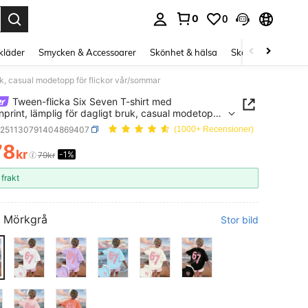
0
0
s Enter to select.
kläder
Smycken & Accessoarer
Skönhet & hälsa
Skor
Curve kläd
uk, casual modetopp för flickor vår/sommar
Tween-flicka Six Seven T-shirt med
nprint, lämplig för dagligt bruk, casual modetopp
ickor vår/sommar
k251130791404869407
(1000+ Recensioner)
78
kr
-1%
ICE AND AVAILABILITY
79kr
 frakt
Mörkgrå
Stor bild