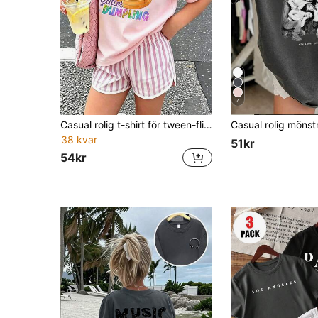
4
Casual rolig t-shirt för tween-flickor med grafiskt tryck, rund hals, kort ärm och pullover-modell, sommaröverdel
38 kvar
51kr
54kr