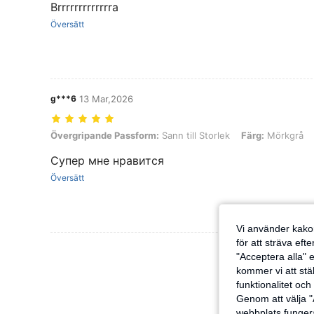
Brrrrrrrrrrrrra
Översätt
g***6
13 Mar,2026
Övergripande Passform: Sann till Storlek, Färg: Mörkgrå, Storlek: 1
Övergripande Passform:
Sann till Storlek
Färg:
Mörkgrå
Супер мне нравится
Översätt
Vi använder kakor
för att sträva eft
Visa Fler Rec
"Acceptera alla" e
kommer vi att ställ
funktionalitet oc
Genom att välja "
webbplats fungera