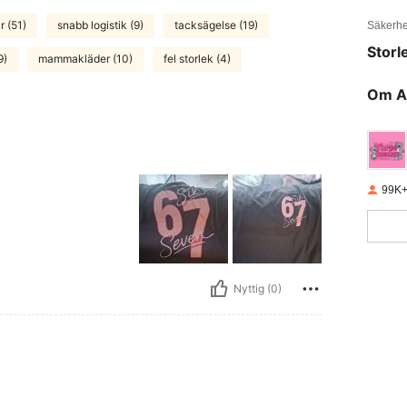
r (51)
snabb logistik (9)
tacksägelse (19)
Säkerhe
Storl
9)
mammakläder (10)
fel storlek (4)
Om A
99K+
Nyttig (0)