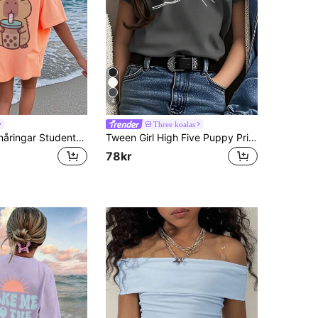
4
Three koalas
Flickor och tonåringar Studenter Casual Orange Mönstrad Rund Hals Kortärmad T-shirt Sommartopp
Tween Girl High Five Puppy Print Crew Neck Kortärmad T-Shirt Top, Summer
78kr