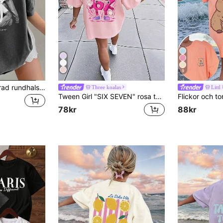
9
Casual rolig mönstrad rundhalsad pullover kortärmad t-shirt sommartopp för tween-tjejer
Three koalas
Littl
Tween Girl "SIX SEVEN" rosa tecknad t-shirt med numeriskt tryck, lämplig för vardagsbruk, gatustil, evenemang, mångsidig sommartopp för flickor
78kr
88kr