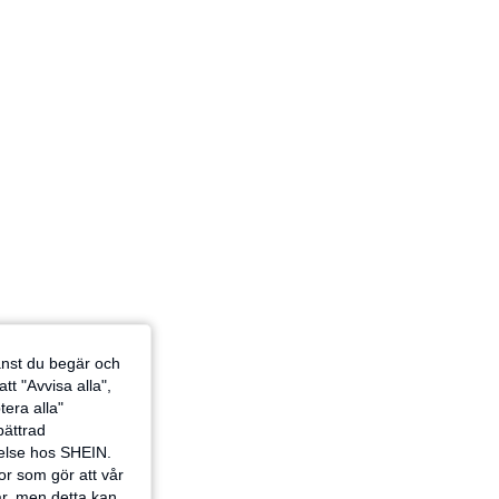
4.88
1K
83K
4.88
1K
83K
4.88
1K
83K
jänst du begär och
tt "Avvisa alla",
tera alla"
rbättrad
velse hos SHEIN.
or som gör att vår
ar, men detta kan