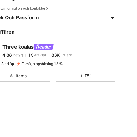
tsinformation och kontakter
4.88
1K
83K
ek Och Passform
ffären
4.88
1K
83K
Three koalas
4.88
1K
83K
Betyg
Artiklar
Följare
1***1
betalade
1 dag sedan
 Återköp
Försäljningsökning 13 %
4.88
1K
83K
All Items
Följ
4.88
1K
83K
4.88
1K
83K
4.88
1K
83K