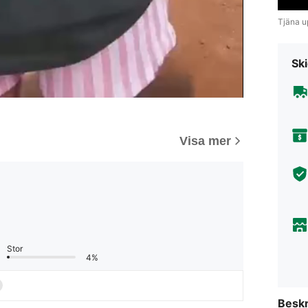
Tjäna up
Ski
Visa mer
Stor
4%
Beskr