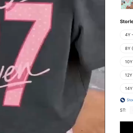
Storl
4Y 
8Y 
10Y
12Y
14Y
Sto
ST: