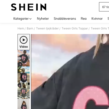
67 ti
Use up 
Kategorier
Nyheter
Snabbleverans
Rea
Kvinnor
Hem
Barn
Tween tjejkläder
Tween Girls Toppar
Tween Girls T
/
/
/
/
Video