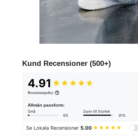
Kund Recensioner
(500+)
4.91
Recensionspolicy
Allmän passform:
Små
Sann till Storlek
6%
91%
Se Lokala Recensioner
5.00