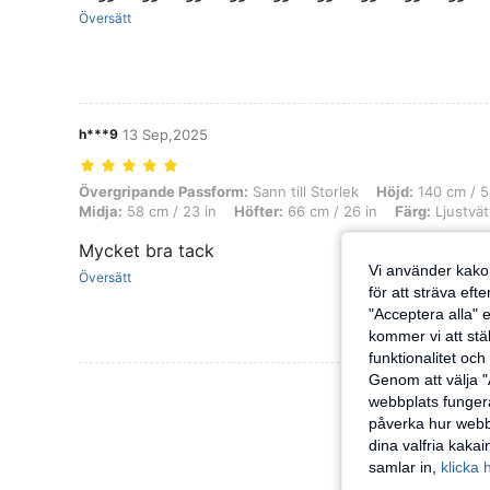
Översätt
h***9
13 Sep,2025
Övergripande Passform: Sann till Storlek, Höjd: 140 cm / 55 in, Vikt: 3
Övergripande Passform:
Sann till Storlek
Höjd:
140 cm / 5
Midja:
58 cm / 23 in
Höfter:
66 cm / 26 in
Färg:
Ljustvät
Mycket bra tack
Vi använder kakor
Översätt
för att sträva eft
"Acceptera alla" e
kommer vi att ställ
funktionalitet oc
Genom att välja "
Visa Fler Rec
webbplats fungera
påverka hur webbp
dina valfria kaka
samlar in,
klicka 