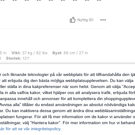
Nyttig (0)
7 kg / 82 lbs, Byst: 69 cm / 27 in, Midja: 58 cm / 23 in, Höfter: 66 cm / 26 in, Färg:
5 in
Vikt:
37 kg / 82 lbs
Byst:
69 cm / 27 in
t
Storlek:
12Y
 och liknande teknologier på vår webbplats för att tillhandahålla den t
er att erbjuda dig den bästa möjliga webbplatsupplevelsen. Du kan välja a
ller ställa in dina kakpreferenser när som helst. Genom att välja "Accep
Nyttig (0)
a in alla valfria kakor, vilket hjälper oss att analysera trafik, erbjuda fö
h anpassa innehåll och annonser för att komplettera din shoppingupple
Avvisa alla" tillåter du endast användningen av absolut nödvändiga kak
ensioner
r. Du kan inaktivera dessa genom att ändra dina webbläsarinställning
latsen fungerar. För att få mer information om de kakor vi använder oc
inställningar, välj "Hantera kakor". För mer information om hur vi behand
här för att se vår integritetspolicy.