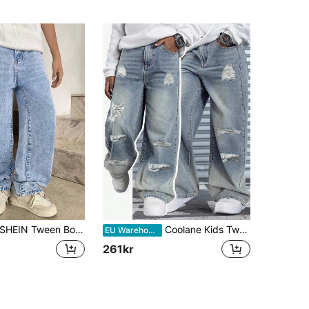
IN Tween Boy Fashion Casual Y2k Vintage Cool Blå Denim Lösa Och Bekväma Raka Jeans Mjuka Vardagskläder Och Höst Och Vinter Tillbaka Till Skolan Homecoming Rave Festival Och Strand Streetwear Skola Höst Tillbaka Till Skolan Gammal Pengar Stil Streetwear Punk Baggy Jeans Y2k Lösa Jeans
Coolane Kids Tween Pojke Mode Casual Vintage Blå Bekväma Bas Baggy Vida Jeans Pojkar Cool Outfit/Pojkar Thanksgiving Outfit För Barnkläder Pojkkostym Vardagskläder Och Barn Sommar- Och Vårkläder
EU Warehouse
261kr