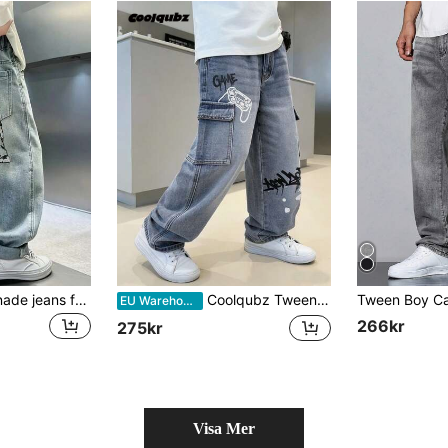
Trendiga, avslappnade jeans för pojkar, enkla och mångsidiga för vardagsbruk
Coolqubz Tween pojk cargojeans med tryck, trendig avslappnad stil, ny ankomst, ljus denimblå personligt gatutryck, resår i midjan, bekväm bomullsdenim, lös passform med flera fickor, lämplig för modefotografering, semester, skola, kläder för flera tillfällen
EU Warehouse
266kr
275kr
Visa Mer