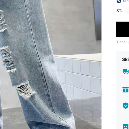
Sto
ST:
Tjäna up
Ski