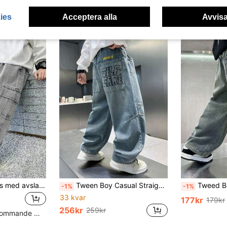
ies
Acceptera alla
Avvisa
Trendiga raka jeans med avslappnad passform för pojkar, trendiga
Tween Boy Casual Straight Leg Jeans, Street Style med bokstäver broderade bakfickor, Lämplig för tonåringar och äldre barn, Vardagskläder, Åldrar 8-14
Tweed Boy Loose Fit 
-1%
-1%
33 kvar
177kr
179kr
256kr
259kr
Hög andel återkommande kunder