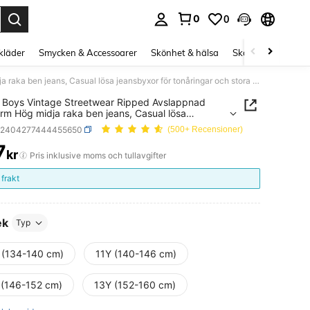
0
0
s Enter to select.
kläder
Smycken & Accessoarer
Skönhet & hälsa
Skor
Curve kläd
Tween Boys Vintage Streetwear Ripped Avslappnad passform Hög midja raka ben jeans, Casual lösa jeansbyxor för tonåringar och stora barn
Boys Vintage Streetwear Ripped Avslappnad
rm Hög midja raka ben jeans, Casual lösa
yxor för tonåringar och stora barn
k2404277444455650
(500+ Recensioner)
7
kr
ICE AND AVAILABILITY
Pris inklusive moms och tullavgifter
 frakt
ek
Typ
 (134-140 cm)
11Y (140-146 cm)
 (146-152 cm)
13Y (152-160 cm)