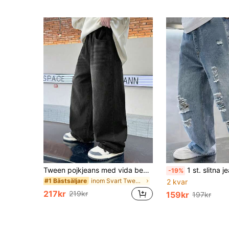
Tween pojkjeans med vida ben och elastisk midja, avslappnade
1 st. slitna jeans med vida ben för pojkar, avslappnad streetwear
-19%
inom Svart Tween Boys Denim
#1 Bästsäljare
2 kvar
217kr
219kr
159kr
197kr