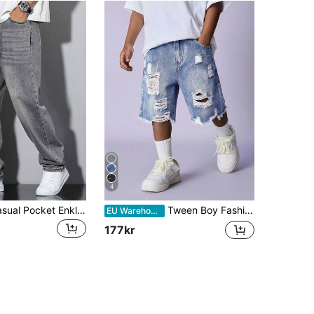
4
Tween Boy Casual Pocket Enkla jeans jeans, för vardagsbruk
Tween Boy Fashion Homecoming Streetwear Mix and Match Mångsidig Design Vintage Cool Street Cut Out Rivna Frayed Blå Bekväma Holey Jeansshorts För Vardagskläder Och Vår Till Sommar Rave Festival Och Streetwear
EU Warehouse
177kr