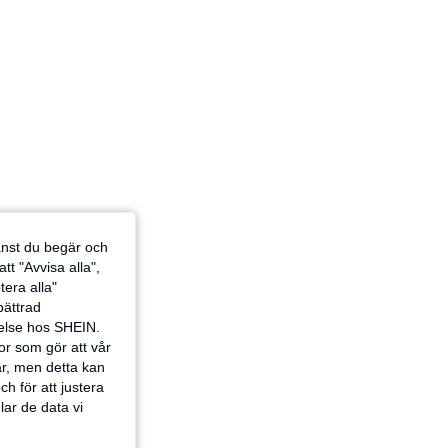
 Ljustvätt, Storlek: 12Y
jänst du begär och
tt "Avvisa alla",
tera alla"
rbättrad
velse hos SHEIN.
or som gör att vår
ar, men detta kan
h för att justera
lar de data vi