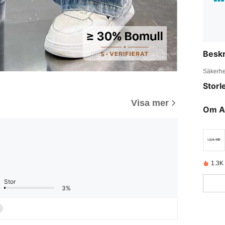
Beskr
Säkerhe
Storl
Visa mer
Om A
1.3K
Stor
3%