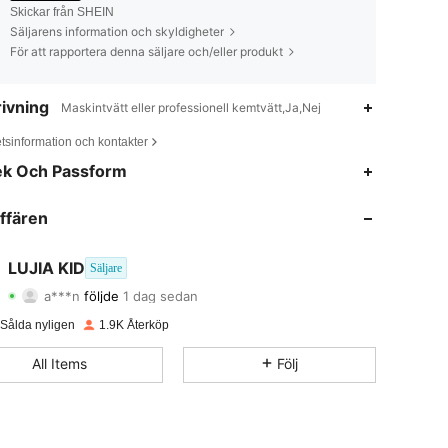
Skickar från SHEIN
Säljarens information och skyldigheter
För att rapportera denna säljare och/eller produkt
ivning
Maskintvätt eller professionell kemtvätt,Ja,Nej
tsinformation och kontakter
4.91
4
574
ek Och Passform
4.91
4
574
ffären
4.91
4
574
LUJIA KID
Säljare
a***n
följde
1 dag sedan
4.91
4
574
Betyg
Artiklar
Följare
 Sålda nyligen
1.9K Återköp
4.91
4
574
All Items
Följ
4.91
4
574
4.91
4
574