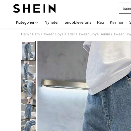
baggy
Use up 
Kategorier
Nyheter
Snabbleverans
Rea
Kvinnor
Hem
Barn
Tween Boys Kläder
Tween Boys Denim
Tween Boy
/
/
/
/