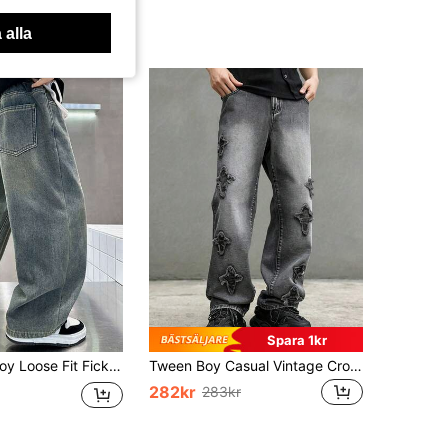
 alla
Spara 1kr
Fickor Enfärgade Denimbyxor med Vida Ben
Tween Boy Casual Vintage Cross Patch Denim Jeans
282kr
283kr