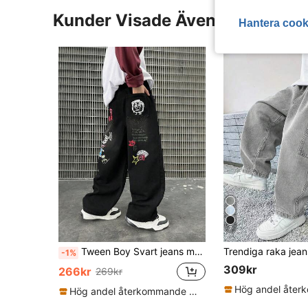
Kunder Visade Även
Hantera cook
7
Tween Boy Svart jeans med raka ben, vår/höst
-1%
309kr
266kr
269kr
Hög andel återkommande kunder