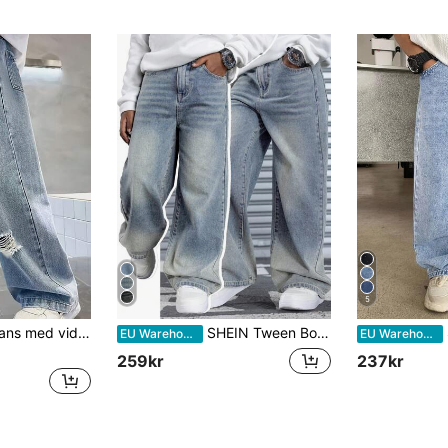
5
-stil, lös passform för stora barn, vår/sommar 2025, ny ankomst
SHEIN Tween Boy Mode Casual Vintage Blå Bekväma Baggy Jeans med Vida Ben, Coola/Pojkar Thanksgiving Sommar- och Vårjeans
SHE
EU Warehouse
EU Warehouse
259kr
237kr