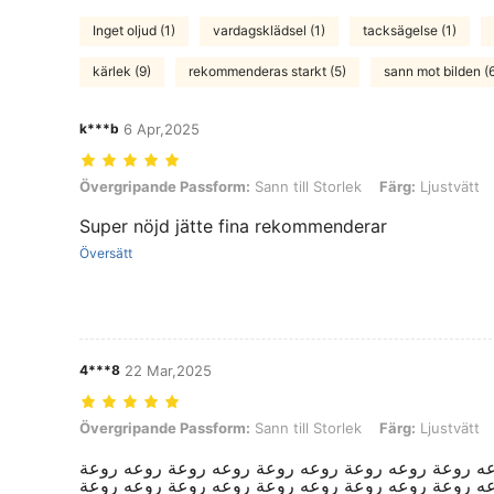
Inget oljud (1)
vardagsklädsel (1)
tacksägelse (1)
kärlek (9)
rekommenderas starkt (5)
sann mot bilden (
k***b
6 Apr,2025
Övergripande Passform: Sann till Storlek, Färg: Ljustvätt, Storlek: 1
Övergripande Passform:
Sann till Storlek
Färg:
Ljustvätt
Super nöjd jätte fina rekommenderar
Översätt
4***8
22 Mar,2025
Övergripande Passform: Sann till Storlek, Färg: Ljustvätt, Storlek: 1
Övergripande Passform:
Sann till Storlek
Färg:
Ljustvätt
ه روعة روعه روعة روعه روعة روعه روعة روعه روعة
ه روعة روعه روعة روعه روعة روعه روعة روعه روعة