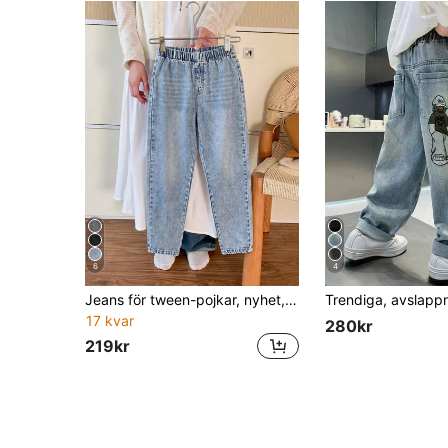
6
4
Jeans för tween-pojkar, nyhet, vintage blå tvätt, stretch, casual, raka ben, slim fit, avsmalnande ben, midjehög design, bekvämt stretchmaterial, fri rörlighet, vintage casual, raka ben, avsmalnande ben, vardagsbruk, skola, pendling, fest, hemmabruk, denimbyxor för tween-pojkar
17 kvar
280kr
219kr