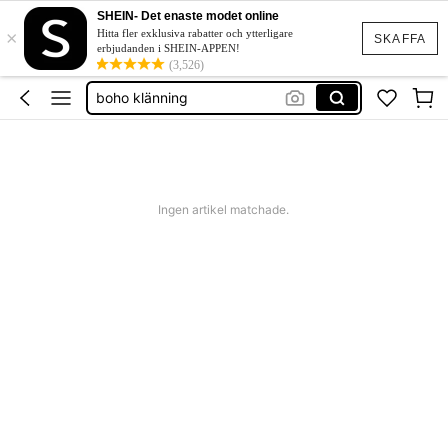
SHEIN- Det enaste modet online
squishies
×
Hitta fler exklusiva rabatter och ytterligare
SKAFFA
festklänning bröllop
erbjudanden i SHEIN-APPEN!
(3,526)
boho klänning
shorts dam
western outfit women
squishies
Ingen artikel matchade.