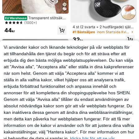
Transparent stötsäker
EU Warehouse
t mobilskal med magnetisk adsorpti
(1000+)
on i magnetisk stil, kompatibelt med
4 st (2 svarta + 2 hudfärgade) själv
44
17 Pro Max/17 Pro/17 Air/17/16 Pro
häftande osynliga bh-kuddar i silik
kr
#1 Bästsäljare
inom Startsida Kvinnors klibbiga BH
Max/16 Pro/16 Plus/16 E/16/15 Pro
on, axelbandslösa och rygglösa sa
32
Max/15 Pro/15 Plus/15/14 Pro Max/
mlande bröstkorgskupor för bröllop,
kr
14 Pro/14 Plus/14/13 Pro Max/13/1
off-shoulder och tärnfest
Vi använder kakor och liknande teknologier på vår webbplats för
3 Pro/13 Mini/12 Pro Max/12/12 Pr
o/12 Mini/11/11 Pro/11 Pro Max/Xs/
att tillhandahålla den tjänst du begär och för att sträva efter att
X/Xr/Xs Max/7 Plus/8 Plus/7g/8g, st
erbjuda dig den bästa möjliga webbplatsupplevelsen. Du kan välja
ötsäkra hörn, kompatibelt med, vår
present, födelsedag, professionell, s
att "Avvisa alla", "Acceptera alla" eller ställa in dina kakpreferenser
kolstart
när som helst. Genom att välja "Acceptera alla" kommer vi att
ställa in alla valfria kakor, vilket hjälper oss att analysera trafik,
erbjuda förbättrad funktionalitet och anpassa innehåll och
annonser för att komplettera din shoppingupplevelse hos SHEIN.
Genom att välja "Avvisa alla" tillåter du endast användningen av
absolut nödvändiga kakor som gör att vår webbplats fungerar. Du
kan inaktivera dessa genom att ändra dina webbläsarinställningar,
men detta kan påverka hur webbplatsen fungerar. För att få mer
information om de kakor vi använder och för att justera dina valfria
2 st enkla stora vågformade hårban
kakainställningar, välj "Hantera kakor". För mer information om hur
d för kvinnor, makeup-hårband, pla
#1 Bästsäljare
inom ABS Pannband
vi behandlar de data vi samlar in,
klicka här för att se vår