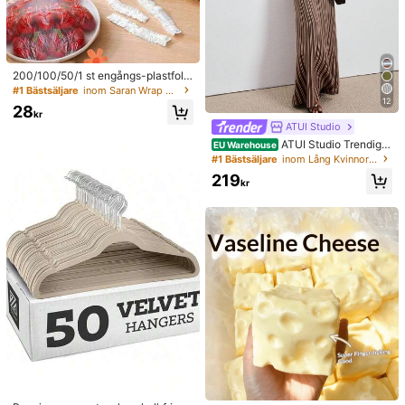
200/100/50/1 st engångs-plastfolie
skydd för mat, duschmunstyckssky
#1 Bästsäljare
inom Saran Wrap & Plastpåsar
dd, multifunktionella engångs-krym
12
28
pväskor, engångsskoskydd, förtjoc
kr
kad plastfilm för köket, skydd för m
ATUI Studio
atförvaring i kylskåp, elastiska stret
ATUI Studio Trendig r
EU Warehouse
chskydd, för daglig användning
andig stickad klänning för kvinnor,
#1 Bästsäljare
inom Lång Kvinnors tröjklänningar
sommar
219
kr