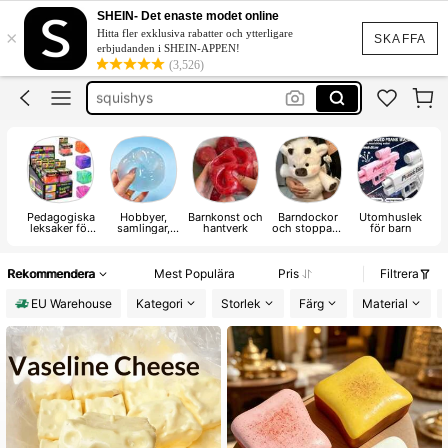
squishies
SHEIN- Det enaste modet online
×
Hitta fler exklusiva rabatter och ytterligare
sqiushy
SKAFFA
erbjudanden i SHEIN-APPEN!
(3,526)
squishys
dumpling squishy
crunchy squish
squishies
Pedagogiska
Hobbyer,
Barnkonst och
Barndockor
Utomhuslek
leksaker för
samlingar,
hantverk
och stoppade
för barn
u
barn
fester
leksaker
Rekommendera
Mest Populära
Pris
Filtrera
EU Warehouse
Kategori
Storlek
Färg
Material