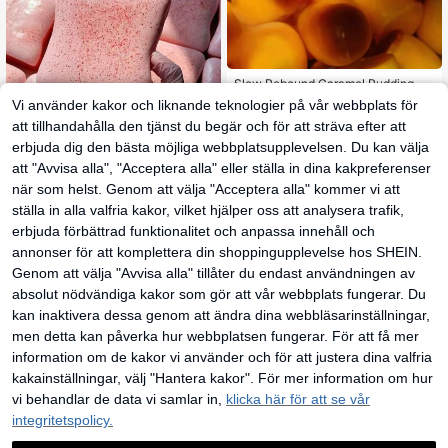
Slow Rebound Caramel Pudding Str
essboll, mjuk krispig pärlfylld kladdi
84
Vi använder kakor och liknande teknologier på vår webbplats för
kr
g silikon-klämleksak, realistisk mat
dessert handgjord fingertoppsleksa
att tillhandahålla den tjänst du begär och för att sträva efter att
k, ångestlindring för vuxna och fest
erbjuda dig den bästa möjliga webbplatsupplevelsen. Du kan välja
present
att "Avvisa alla", "Acceptera alla" eller ställa in dina kakpreferenser
när som helst. Genom att välja "Acceptera alla" kommer vi att
1 st supermjuk slow rebound squish
y i form av smörrostat bröd, stresslin
ställa in alla valfria kakor, vilket hjälper oss att analysera trafik,
34
kr
drande klämleksak för ångestlindrin
erbjuda förbättrad funktionalitet och anpassa innehåll och
g, mjuk ostpinne squishy, back to s
chool, heminredning, hushållsartikla
annonser för att komplettera din shoppingupplevelse hos SHEIN.
r, familjens basvaror, present till kvi
Genom att välja "Avvisa alla" tillåter du endast användningen av
nna, man, mamma, pappa, farfar/mo
rfar, mormor/farmor
absolut nödvändiga kakor som gör att vår webbplats fungerar. Du
kan inaktivera dessa genom att ändra dina webbläsarinställningar,
men detta kan påverka hur webbplatsen fungerar. För att få mer
information om de kakor vi använder och för att justera dina valfria
100+ slumpmässigt blandade stress
lindrande leksaker, lugnande leksak
kakainställningar, välj "Hantera kakor". För mer information om hur
76
kr
er med krämstavar, roliga presentpå
vi behandlar de data vi samlar in,
klicka här för att se vår
se-fyllare, sensoriska spel med lång
sam återfjädrande effekt (slumpmäs
integritetspolicy.
siga stilar)