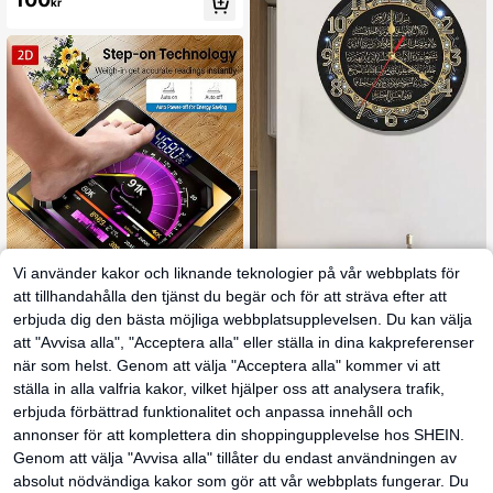
kr
erifri, väggmonterad och för skrivbo
rd, dubbel användning, inomhusmät
are för temperatur och luftfuktighet
för hem/lager/växthus/laboratorium
Vi använder kakor och liknande teknologier på vår webbplats för
att tillhandahålla den tjänst du begär och för att sträva efter att
1 st väggklocka i trä | Lyxig svart oc
129
erbjuda dig den bästa möjliga webbplatsupplevelsen. Du kan välja
h gulddékor för vardagsrum, arbetsr
kr
um och sovrum | 25/30 cm (batterie
att "Avvisa alla", "Acceptera alla" eller ställa in dina kakpreferenser
r ingår ej)
när som helst. Genom att välja "Acceptera alla" kommer vi att
Digital kroppsvikt med step-on-tek
223
nik, tjock härdat glas LED-badrums
kr
ställa in alla valfria kakor, vilket hjälper oss att analysera trafik,
våg, temperaturdetektering, digital
erbjuda förbättrad funktionalitet och anpassa innehåll och
våg, viktminskningvåg som present
annonser för att komplettera din shoppingupplevelse hos SHEIN.
Genom att välja "Avvisa alla" tillåter du endast användningen av
absolut nödvändiga kakor som gör att vår webbplats fungerar. Du