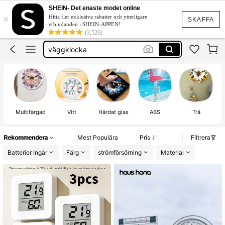
termometer ute och inne
SHEIN- Det enaste modet online
×
Hitta fler exklusiva rabatter och ytterligare
våg vikt
SKAFFA
erbjudanden i SHEIN-APPEN!
(3,526)
väggklocka
smart home
inomhus termometer
termometer ute och inne
Multifärgad
Vitt
Härdat glas
ABS
Trä
Rekommendera
Mest Populära
Pris
Filtrera
Batterier Ingår
Färg
strömförsörning
Material