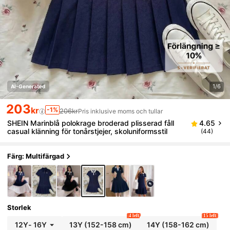
1/6
AI-Generated
203
kr
-1%
206kr
Pris inklusive moms och tullar
SHEIN Marinblå polokrage broderad plisserad fåll
4.65
casual klänning för tonårstjejer, skoluniformsstil
(44)
Färg: Multifärgad
Storlek
4 left
15 left
12Y
-
16Y
13Y
(152-158 cm)
14Y
(158-162 cm)