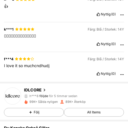
👍
Nyttig
(0)
k***1
Färg: Blå / Storlek: 14Y
👍🏻👍🏻👍🏻👍🏻👍🏻👍🏻👍🏻
Nyttig
(0)
f***4
Färg: Blå / Storlek: 14Y
I
love
it
so
muchcndhudj
Nyttig
(0)
11K Följare
4.82
IDLCORE
h***8
följde
för 5 timmar sedan
k***a
är på webben
11K Följare
4.82
99K+ Sålda nyligen
89K+ Återköp
Följ
All Items
11K Följare
4.82
Du Kanske Också Gillar