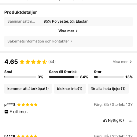
Produktdetaljer
Sammansättning:
95% Polyester, 5% Elastan
Visa mer
Säkerhetsinformation och kontakter
4.65
(44)
Visa mer
Små
Sann till Storlek
Stor
3%
84%
13%
kommer att återköpa
(1)
bleknar inte
(1)
för alla heta tjejer
(1)
p***8
Färg: Blå / Storlek: 13Y
E
ottimo
.
Nyttig
(0)
h***8
Färg: Blå / Storlek: 13Y