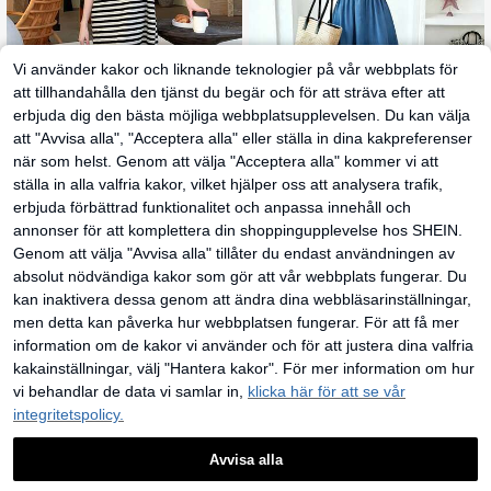
Vi använder kakor och liknande teknologier på vår webbplats för
att tillhandahålla den tjänst du begär och för att sträva efter att
erbjuda dig den bästa möjliga webbplatsupplevelsen. Du kan välja
att "Avvisa alla", "Acceptera alla" eller ställa in dina kakpreferenser
när som helst. Genom att välja "Acceptera alla" kommer vi att
ställa in alla valfria kakor, vilket hjälper oss att analysera trafik,
Dazy
MODELY Kids
erbjuda förbättrad funktionalitet och anpassa innehåll och
DAZY Randig kortärm
Stickad t-shirt med ru
EU Warehouse
EU Warehouse
annonser för att komplettera din shoppingupplevelse hos SHEIN.
ad klänning för tonårsflicka, vår/so
nd hals och vävd lapptäcke i denim
237
194
kr
Genom att välja "Avvisa alla" tillåter du endast användningen av
kr
-1%
197kr
mmar
mönster för tonårsflickor
absolut nödvändiga kakor som gör att vår webbplats fungerar. Du
kan inaktivera dessa genom att ändra dina webbläsarinställningar,
men detta kan påverka hur webbplatsen fungerar. För att få mer
information om de kakor vi använder och för att justera dina valfria
kakainställningar, välj "Hantera kakor". För mer information om hur
vi behandlar de data vi samlar in,
klicka här för att se vår
integritetspolicy.
Avvisa alla