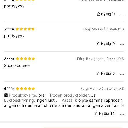
prettyyyyy
1.5M Följare
4.77
Nyttig
(9)
1.5M Följare
4.77
s***n
Färg: Marinblå / Storlek: S
prettyyyyy
Nyttig
(9)
1.5M Följare
4.77
A***s
Färg: Bourgogne / Storlek: XS
Soooo
cuteee
Nyttig
(8)
d***n
Färg: Marinblå / Storlek: XS
Produktkvalité:
bra
Trogen produktbilder:
Ja
Luktbeskrivning:
ingen
lukt
.
Passa:
k
ö
pte
samma
i
aprikos
f
ä
rgen
och
denna
ä
r
st
ö
rre
ä
n
den
andra
f
ä
rgen
ä
ven
fast
det
ä
r
samma
storlek
.
Men
ä
lskar
den
ä
nd
å
det
var
enkelt
Nyttig
(14)
att
fixa
med
en
n
å
l
.