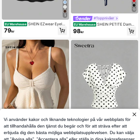
13
5
#Toppnivåer
SHEIN EZwear Eyelet
SHEIN PETITE Dampli
EU Warehouse
EU Warehouse
Broderi Twist Front Cut Out Tube Vit
sserad rygglös topp med halterneck
79
98
kr
kr
Topp
och knytning i midjan, sommartopp
för petite kvinnor
Vi använder kakor och liknande teknologier på vår webbplats för
8
12
att tillhandahålla den tjänst du begär och för att sträva efter att
erbjuda dig den bästa möjliga webbplatsupplevelsen. Du kan välja
SHEIN EZwear Somm
EU Warehouse
Sweetra
ar Elegant Dam Enfärgad Volangkan
att "Avvisa alla", "Acceptera alla" eller ställa in dina kakpreferenser
118