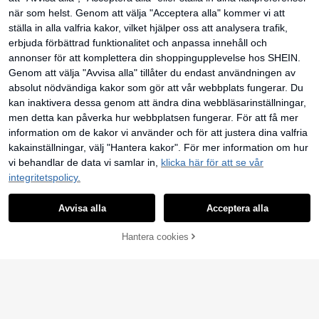
Sweetra Damers ny m
EU Warehouse
kr
t Texturerad Linne
oderiktig mångsidig stickad T-shirt,
#1 Bästsäljare
inom Kort Casual T-shirts
när som helst. Genom att välja "Acceptera alla" kommer vi att
djup V-ringning fram och bak, dubb
109
ställa in alla valfria kakor, vilket hjälper oss att analysera trafik,
elbärbar, markerad midja med rynka
kr
d ryggknut, axelanslutna ärmar, top
erbjuda förbättrad funktionalitet och anpassa innehåll och
p
annonser för att komplettera din shoppingupplevelse hos SHEIN.
Genom att välja "Avvisa alla" tillåter du endast användningen av
absolut nödvändiga kakor som gör att vår webbplats fungerar. Du
kan inaktivera dessa genom att ändra dina webbläsarinställningar,
men detta kan påverka hur webbplatsen fungerar. För att få mer
information om de kakor vi använder och för att justera dina valfria
kakainställningar, välj "Hantera kakor". För mer information om hur
vi behandlar de data vi samlar in,
klicka här för att se vår
integritetspolicy.
Avvisa alla
Acceptera alla
8
LÄGG TILL I
Soleia
Hantera cookies
SHOPPA NU
12
VARUKORGEN
Soleia Dam Vacation
EU Warehouse
Halter Vit Stickad Texturerad Figurn
98
SHEIN EZwear Dam S
EU Warehouse
kr
ära Linne
ommar Strandsemester Enfärgad Ja
#4 Bästsäljare
inom Remmar Kvinnor Toppar, Blusar & Tee
cquard Hjärtformad Halsringning Br
128
öst Dragsko Ryggad Knut Babydoll
kr
Breda Axlar Sommartopp Dam Topp
ar För Sommar Dam Sommaroutfits