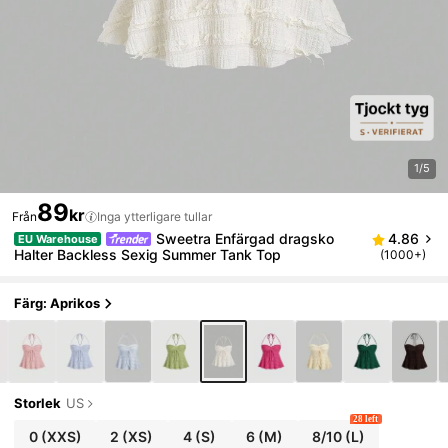
1/5
89
kr
Från
Inga ytterligare tullar
Sweetra Enfärgad dragsko
4.86
EU Warehouse
Halter Backless Sexig Summer Tank Top
(1000+)
Färg: Aprikos
Storlek
US
28 left
0
(XXS)
2
(XS)
4
(S)
6
(M)
8/10
(L)