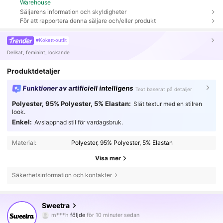
Warehouse
Säljarens information och skyldigheter
För att rapportera denna säljare och/eller produkt
#Kokett-outfit
Delikat, feminint, lockande
Produktdetaljer
Funktioner av artificiell intelligens
Text baserat på detaljer
Polyester, 95% Polyester, 5% Elastan:
Slät textur med en stilren
look.
Enkel:
Avslappnad stil för vardagsbruk.
Material:
Polyester, 95% Polyester, 5% Elastan
Visa mer
Säkerhetsinformation och kontakter
1.5M Följare
4.77
Sweetra
m***h
följde
för 10 minuter sedan
s***8
är på webben