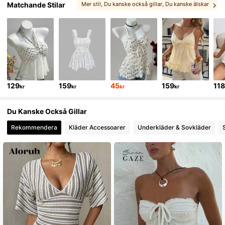
Matchande Stilar
Mer stil
, Du kanske också gillar
, Du kanske älskar
, Du kanske gillar
129
159
45
159
11
kr
kr
kr
kr
Du Kanske Också Gillar
Rekommendera
Kläder Accessoarer
Underkläder & Sovkläder