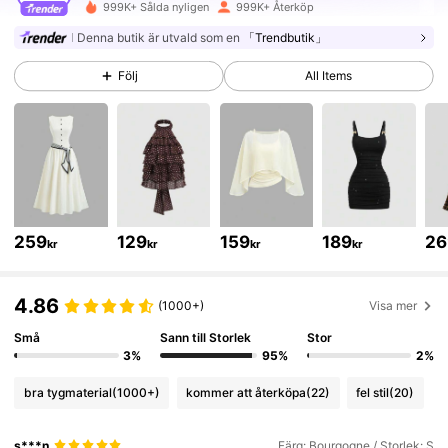
1.5M Följare
4.77
999K+ Sålda nyligen
999K+ Återköp
Denna butik är utvald som en
「Trendbutik」
1.5M Följare
4.77
Följ
All Items
1.5M Följare
4.77
1.5M Följare
4.77
259
129
159
189
26
kr
kr
kr
kr
1.5M Följare
4.77
4.86
(1000+)
Visa mer
1.5M Följare
4.77
Små
Sann till Storlek
Stor
3%
95%
2%
bra tygmaterial
(1000+)
kommer att återköpa
(22)
fel stil
(20)
1.5M Följare
4.77
s***n
Färg: Bourgogne / Storlek: S