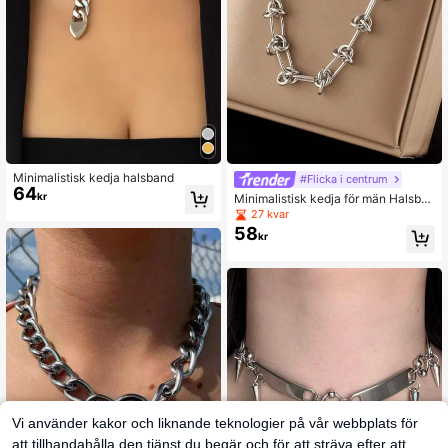
Minimalistisk kedja halsband
#Flicka i centrum
64
kr
Minimalistisk kedja för män Halsba
nd
27 kvar
58
kr
Vi använder kakor och liknande teknologier på vår webbplats för
att tillhandahålla den tjänst du begär och för att sträva efter att