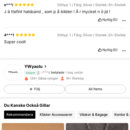
e***i
Stiltyp: 1 / Färg: Silver / Storlek: En-Storlek
J
ä
ttefint
halsband
,
som
p
å
bilden
!
Ä
r
mycket
n
ö
jd
!
Nyttig
(0)
4***1
Stiltyp: 1 / Färg: Silver / Storlek: En-Storlek
Super
coolt
Nyttig
(0)
536 Följare
4.79
YWyaolu
r***d
betalade
1 dag sedan
Säljare
v***4
följde
1 dag sedan
536 Följare
4.79
12K+ Sålda nyligen
1K+ Återköp
Följ
All Items
536 Följare
4.79
Du Kanske Också Gillar
536 Följare
4.79
Rekommendera
Kläder Accessoarer
Väskor & Bagage
Kontor & 
536 Följare
4.79