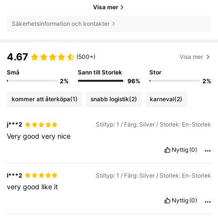
Visa mer
Säkerhetsinformation och kontakter
4.67
(500+)
Visa mer
Små
Sann till Storlek
Stor
2%
96%
2%
kommer att återköpa
(1)
snabb logistik
(2)
karneval
(2)
j***2
Stiltyp: 1 / Färg: Silver / Storlek: En-Storlek
Very
good
very
nice
Nyttig
(0)
l***2
Stiltyp: 1 / Färg: Silver / Storlek: En-Storlek
very
good
like
it
Nyttig
(0)