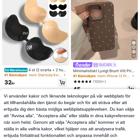
och bekväm, passar normalt hår, sk
apar avslappnade lockar, europeisk
t och amerikanskt minimalistiskt ve
rktyg för stora vågor under sömn, pr
esent
10
GUCADI
4 st (2 svarta + 2 hudf
EU Warehouse
Minimalistiskt Lyxigt Brunt Vitt Pric
ärgade) självhäftande osynliga bh-
#1 Bästsäljare
inom Startsida Kvinnors klibbiga BH
kigt Mönster Moderiktigt Mjukt Stöt
#1 Bästsäljare
inom iPhone 13 Pro Max Moderiktiga mobilskal
kuddar i silikon, axelbandslösa och
säkert GUCADI 1st Tryckt Moderikti
32
(1000+)
rygglösa samlande bröstkorgskupor
kr
gt Mjukt Premiumtelefonskal Komp
för bröllop, off-shoulder och tärnfes
45
atibelt Med Apple 16/15/14/13/12/1
kr
t
1-serien Vattentätt Fallskyddande
Vi använder kakor och liknande teknologier på vår webbplats för
Reptåligt Vår Gåva Födelsedag
att tillhandahålla den tjänst du begär och för att sträva efter att
erbjuda dig den bästa möjliga webbplatsupplevelsen. Du kan välja
att "Avvisa alla", "Acceptera alla" eller ställa in dina kakpreferenser
när som helst. Genom att välja "Acceptera alla" kommer vi att
ställa in alla valfria kakor, vilket hjälper oss att analysera trafik,
erbjuda förbättrad funktionalitet och anpassa innehåll och