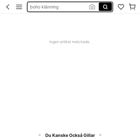
boho klänning
shorts dam
western outfit women
squishies
Ingen artikel matchade.
Du Kanske Också Gillar