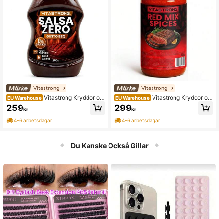
Vitastrong
Vitastrong
Vitastrong Kryddor oc
Vitastrong Kryddor oc
EU Warehouse
EU Warehouse
h smaksättningar
h smaksättningar
259
299
kr
kr
4-6 arbetsdagar
4-6 arbetsdagar
Du Kanske Också Gillar