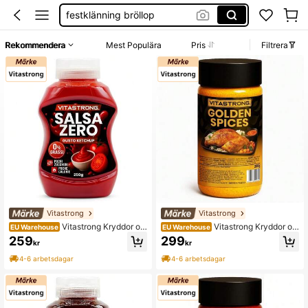
festklänning bröllop
boho klänning
Rekommendera
Mest Populära
Pris
Filtrera
shorts dam
vitastrong
Vitastrong
Vitastrong
Vitastrong Kryddor oc
Vitastrong Kryddor oc
EU Warehouse
EU Warehouse
h smaksättningar
h smaksättningar
259
299
kr
kr
4-6 arbetsdagar
4-6 arbetsdagar