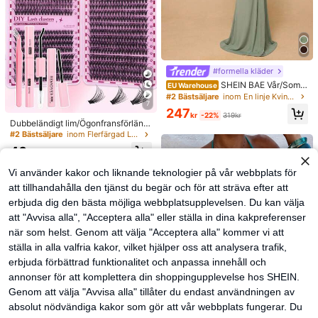
#formella kläder
SHEIN BAE Vår/Somm
EU Warehouse
ar Dam Klänning i enfärgad grön me
#2 Bästsäljare
inom En linje Kvinnor Maxiklänningar
7
d rynkade detaljer och sjöjungfrufål
247
l, elegant grön klänning, bröllopsgä
kr
-22%
319kr
Dubbeländigt lim/Ögonfransförläng
stklänning, födelsedagsklänning
ningskit/640 DIY falska minkfranskl
#2 Bästsäljare
inom Flerfärgad Lösögonfransar och limkit
uster, D-curl, tjocka och fluffiga, 8–
40
16 mm blandade längder, framhäva
kr
nde ögon för all makeup. Välj lim, re
Vi använder kakor och liknande teknologier på vår webbplats för
mover och pincett efter behov. Lätt
a, återanvändbara och kostnadseff
att tillhandahålla den tjänst du begär och för att sträva efter att
ektiva, nybörjarvänliga för många ti
erbjuda dig den bästa möjliga webbplatsupplevelsen. Du kan välja
llfällen, estetiska
att "Avvisa alla", "Acceptera alla" eller ställa in dina kakpreferenser
när som helst. Genom att välja "Acceptera alla" kommer vi att
ställa in alla valfria kakor, vilket hjälper oss att analysera trafik,
erbjuda förbättrad funktionalitet och anpassa innehåll och
annonser för att komplettera din shoppingupplevelse hos SHEIN.
Genom att välja "Avvisa alla" tillåter du endast användningen av
absolut nödvändiga kakor som gör att vår webbplats fungerar. Du