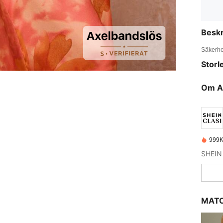
Beskr
Säkerhe
Storl
Om A
999K
MATC