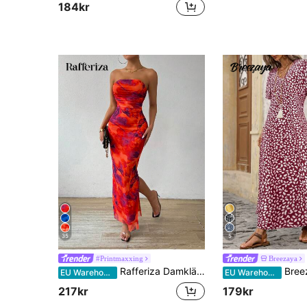
184kr
35
5
#Printmaxxing
Breezaya
Rafferiza Damklänning med blommigt tryck, veck, bandeau, slits, lång smal, elegant maxiklänning för dam, semesteroutfit
Breezaya Lång blommi
EU Warehouse
EU Warehouse
217kr
179kr