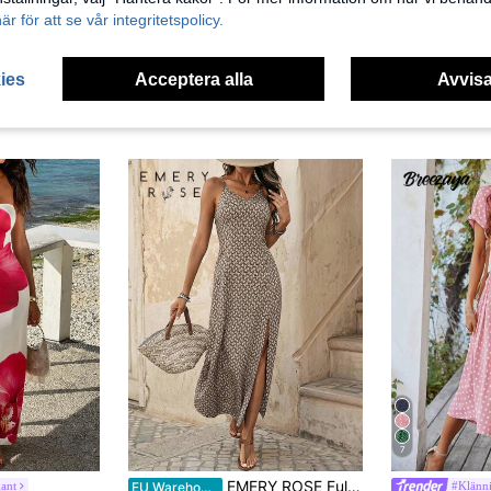
här för att se vår integritetspolicy.
ies
Acceptera alla
Avvisa
7
EMERY ROSE Full Tryckt Spänne Maxi Solklänning
ant
#Klänn
EU Warehouse