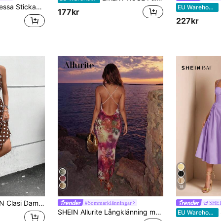
kt figursydd axelbandslös klänning för kvinnor
B
EU Warehouse
177kr
227kr
18
g med hög midja och prickigt mönster, avslappnad stil
#Sommarklänningar
SHE
SHEIN Allurite Långklänning med nättryck, klänning i semesterstil, halvtransparent pärlhalsbandsklänning, klänning med hög slits och rygglös
S
EU Warehouse