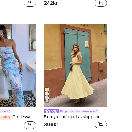
242kr
12
änning
#Diplomatisk charmkärna
Opulessa Damklänning med stickad mönstrad passform, lämplig för vår-/sommarsemester
Floreya enfärgad avslappnad elegant klänning i vävd textil med dragkedja, lämplig för kvällsdejter, semester, bröllop, vår/sommar, gul, bröllopsgäst
-46%
306kr