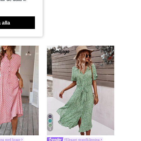
 alla
9
ing med krage
#Elegant strandklänning