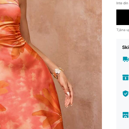
Inte din
Tjäna up
Ski