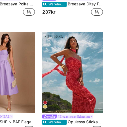
reezaya Polka Dot Print Half Button Knot Front Dress Maxi Vacation Beach Outfits Dam
Breezaya Ditsy Floral Tie Front Button Through Dress Maxi Women Outfit
EU Warehouse
237kr
IN BAE
#Elegant strandklänning
HEIN BAE Elegant ärmlös lång puffklänning för kvinnor, lämplig för vardagsdejter, utflykter, nattklubbar, fester, höstsäsong
Opulessa Stickad Mesh Print Figursydd klänning för kvinnor
EU Warehouse