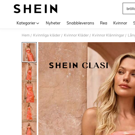
bröl
Use up 
Kategorier
Nyheter
Snabbleverans
Rea
Kvinnor
Hem
Kvinnliga kläder
Kvinnor Kläder
Kvinnor Klänningar
Lång
/
/
/
/