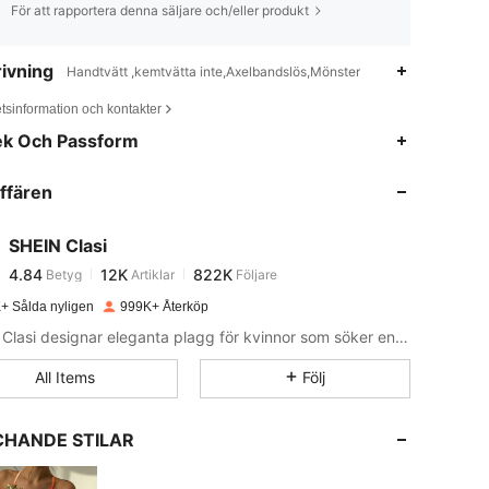
För att rapportera denna säljare och/eller produkt
ivning
Handtvätt ,kemtvätta inte,Axelbandslös,Mönster
tsinformation och kontakter
4.84
12K
822K
ek Och Passform
ffären
4.84
12K
822K
SHEIN Clasi
4.84
12K
822K
Betyg
Artiklar
Följare
a***6
betalade
1 dag sedan
+ Sålda nyligen
999K+ Återköp
4.84
12K
822K
SHEIN Clasi designar eleganta plagg för kvinnor som söker en upphöjd look.
All Items
Följ
4.84
12K
822K
HANDE STILAR
4.84
12K
822K