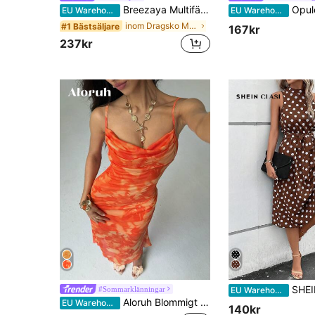
Breezaya Multifärgad Knut Mönster Enkel Klänning
Opulessa Stickad tryc
EU Warehouse
EU Warehouse
inom Dragsko Mellanlånga klänningar
#1 Bästsäljare
167kr
237kr
SHEIN Clasi Damklännin
#Sommarklänningar
EU Warehouse
Aloruh Blommigt tryckt spaghettibands-åtsittande sjöjungfru-orange maxiklänning, elegant för semester, bohemiska kläder, bodycon-klänning
EU Warehouse
140kr