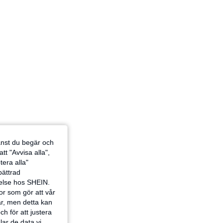
jänst du begär och
tt "Avvisa alla",
tera alla"
rbättrad
velse hos SHEIN.
or som gör att vår
ar, men detta kan
h för att justera
lar de data vi