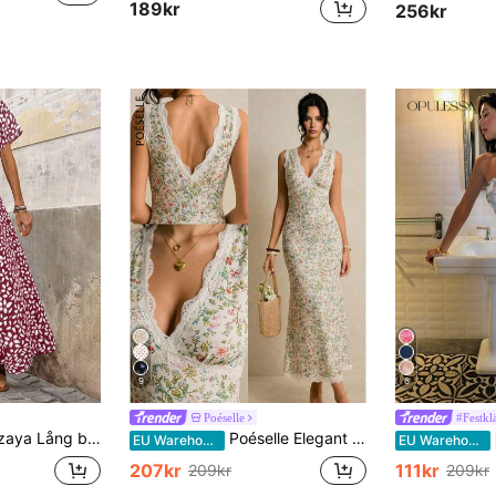
189kr
256kr
9
6
Poéselle
#Festkl
g blå maxiklänning med fladdermusärm för kvinnor
Poéselle Elegant V-ringad spetsklänning med lappmönster och tryck för kvinnor
EU Warehouse
EU Warehouse
207kr
111kr
209kr
209kr