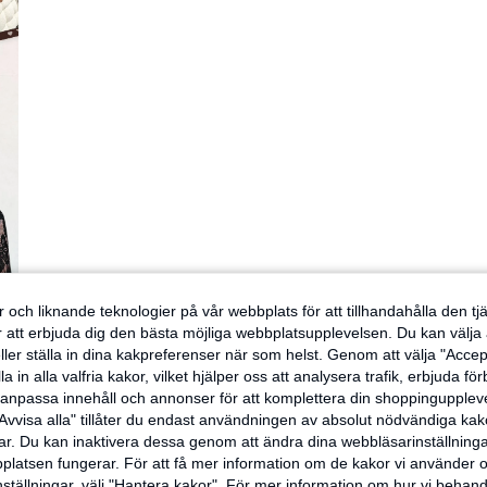
 och liknande teknologier på vår webbplats för att tillhandahålla den t
er att erbjuda dig den bästa möjliga webbplatsupplevelsen. Du kan välja a
ller ställa in dina kakpreferenser när som helst. Genom att välja "Accep
a in alla valfria kakor, vilket hjälper oss att analysera trafik, erbjuda fö
h anpassa innehåll och annonser för att komplettera din shoppingupple
Avvisa alla" tillåter du endast användningen av absolut nödvändiga kak
r. Du kan inaktivera dessa genom att ändra dina webbläsarinställning
latsen fungerar. För att få mer information om de kakor vi använder oc
inställningar, välj "Hantera kakor". För mer information om hur vi behand