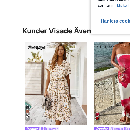
samlar in,
klicka 
Hantera cook
Kunder Visade Även
11
Breezaya
#Sommar Eleg