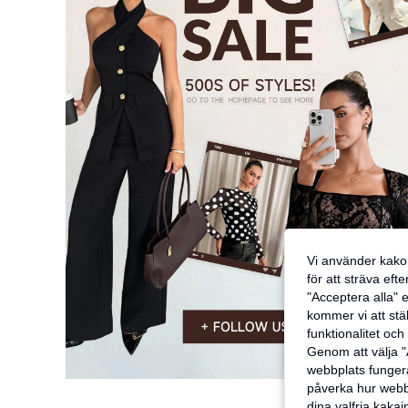
Vi använder kakor
för att sträva eft
"Acceptera alla" e
kommer vi att ställ
funktionalitet oc
Genom att välja "
webbplats fungera
påverka hur webbp
dina valfria kaka