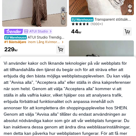
Transparent stötsäker
EU Warehouse
12
t mobilskal med magnetisk adsorpti
(1000+)
on i magnetisk stil, kompatibelt med
44
ATUI Studio
17 Pro Max/17 Pro/17 Air/17/16 Pro
kr
Max/16 Pro/16 Plus/16 E/16/15 Pro
ATUI Studio Trendig r
EU Warehouse
Max/15 Pro/15 Plus/15/14 Pro Max/
andig stickad klänning för kvinnor,
#1 Bästsäljare
inom Lång Kvinnors tröjklänningar
14 Pro/14 Plus/14/13 Pro Max/13/1
sommar
229
3 Pro/13 Mini/12 Pro Max/12/12 Pr
kr
o/12 Mini/11/11 Pro/11 Pro Max/Xs/
X/Xr/Xs Max/7 Plus/8 Plus/7g/8g, st
ötsäkra hörn, kompatibelt med, vår
Vi använder kakor och liknande teknologier på vår webbplats för
present, födelsedag, professionell, s
att tillhandahålla den tjänst du begär och för att sträva efter att
kolstart
erbjuda dig den bästa möjliga webbplatsupplevelsen. Du kan välja
att "Avvisa alla", "Acceptera alla" eller ställa in dina kakpreferenser
när som helst. Genom att välja "Acceptera alla" kommer vi att
ställa in alla valfria kakor, vilket hjälper oss att analysera trafik,
erbjuda förbättrad funktionalitet och anpassa innehåll och
annonser för att komplettera din shoppingupplevelse hos SHEIN.
Genom att välja "Avvisa alla" tillåter du endast användningen av
absolut nödvändiga kakor som gör att vår webbplats fungerar. Du
kan inaktivera dessa genom att ändra dina webbläsarinställningar,
2 st enkla stora vågformade hårban
men detta kan påverka hur webbplatsen fungerar. För att få mer
d för kvinnor, makeup-hårband, pla
#1 Bästsäljare
inom ABS Pannband