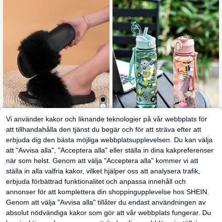
Vi använder kakor och liknande teknologier på vår webbplats för
1 par plysch flickor ha
EU Warehouse
att tillhandahålla den tjänst du begär och för att sträva efter att
lksäkra platt bekväma modestrands
108
erbjuda dig den bästa möjliga webbplatsupplevelsen. Du kan välja
kr
andaler, lämpliga för sommaren
750 ml sportvattenflaska för barn, 4
att "Avvisa alla", "Acceptera alla" eller ställa in dina kakpreferenser
färgalternativ, söt present för flickor
#5 Bästsäljare
inom Barnvattenflaskor
& pojkar, sugrörskopp lämplig för ut
när som helst. Genom att välja "Acceptera alla" kommer vi att
66
omhus, skola, skolstart
kr
-1%
67kr
ställa in alla valfria kakor, vilket hjälper oss att analysera trafik,
erbjuda förbättrad funktionalitet och anpassa innehåll och
annonser för att komplettera din shoppingupplevelse hos SHEIN.
Genom att välja "Avvisa alla" tillåter du endast användningen av
absolut nödvändiga kakor som gör att vår webbplats fungerar. Du