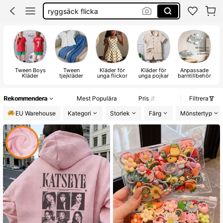
jeans
bikini tween girl
barn kälder
Tween Boys
Tween
Kläder för
Kläder för
Anpassade
S
Kläder
tjejkläder
unga flickor
unga pojkar
barntillbehör
s
f
Rekommendera
Mest Populära
Pris
Filtrera
EU Warehouse
Kategori
Storlek
Färg
Mönstertyp