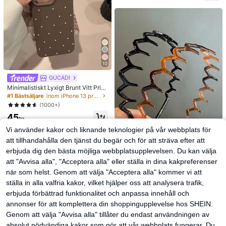
nde ögon för all makeup. Välj lim, re
mover och pincett efter behov. Lätt
a, återanvändbara och kostnadseff
ektiva, nybörjarvänliga för många ti
llfällen, estetiska
10
GUCADI
Minimalistiskt Lyxigt Brunt Vitt Pric
kigt Mönster Moderiktigt Mjukt Stöt
#1 Bästsäljare
inom iPhone 13 pro Moderiktiga mobilskal
säkert GUCADI 1st Tryckt Moderikti
(1000+)
gt Mjukt Premiumtelefonskal Komp
45
atibelt Med Apple 16/15/14/13/12/1
kr
1-serien Vattentätt Fallskyddande
Vi använder kakor och liknande teknologier på vår webbplats för
Reptåligt Vår Gåva Födelsedag
att tillhandahålla den tjänst du begär och för att sträva efter att
erbjuda dig den bästa möjliga webbplatsupplevelsen. Du kan välja
2 st enkla stora vågformade hårban
att "Avvisa alla", "Acceptera alla" eller ställa in dina kakpreferenser
d för kvinnor, makeup-hårband, pla
#1 Bästsäljare
inom ABS Pannband
när som helst. Genom att välja "Acceptera alla" kommer vi att
st, för vardagsbruk
(1000+)
ställa in alla valfria kakor, vilket hjälper oss att analysera trafik,
38
kr
erbjuda förbättrad funktionalitet och anpassa innehåll och
annonser för att komplettera din shoppingupplevelse hos SHEIN.
Genom att välja "Avvisa alla" tillåter du endast användningen av
absolut nödvändiga kakor som gör att vår webbplats fungerar. Du