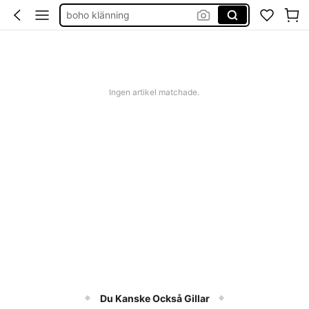
shorts dam
western outfit women
squishies
Ingen artikel matchade.
Du Kanske Också Gillar