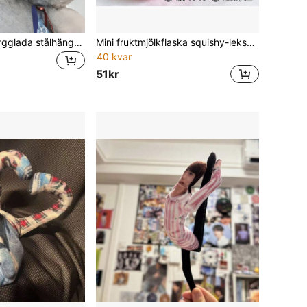
1 st justerbara färgglada stålhängslen dekorativa tänder tillbehör gör-det-själv-kostym för dockor dockhus mode klä upp festgåvor fotorekvisita
Mini fruktmjölkflaska squishy-leksak – realistisk långsamt återhämtande mjölkkopp, nyhetig skrivbordsdekoration, fidget-artikel, assorterade färger, söt squishy för skrivbord/kontor/studentbruk och present, stresslindrande leksak och spel för kontorsmaterialälskare > Hobbys, samlingar, festartiklar > Kreativa leksaker för tonåringar > Stresslindrande leksaker för tonåringar
40 kvar
51kr