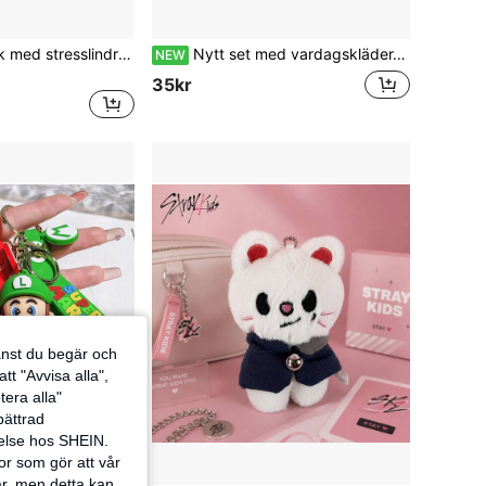
1 st. morotsleksak med stresslindrande effekt - långsamt stigande morotsboll, realistisk grönsaksleksak med stresslindrande effekt, lämplig för vuxna, bärbart verktyg för ångestlindrande effekt och söt skrivbordsdekor, extra mjuk och squishy
Nytt set med vardagskläder, inkluderar t-shirt, skjorta, tyllkjol, prinsessklänning, overall, kompatibel med 17 cm FORLABUBU-dockor (docka och skor ingår ej)
NEW
35kr
jänst du begär och
tt "Avvisa alla",
tera alla"
rbättrad
velse hos SHEIN.
or som gör att vår
ar, men detta kan