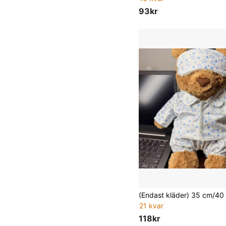
93kr
21 kvar
118kr