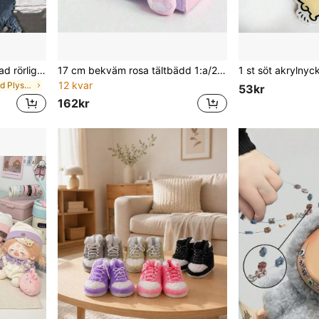
30 cm ny CORTI/S animerad rörlig figur, fullt artikulerad – perfekt present till pojkvän/flickvän, sovrumsdekoration, bästa födelsedagspresent, julklapp
17 cm bekväm rosa tältbädd 1:a/2:a/3:e generationens glaserad figur plyschdocka, söt tältbäddsdekoration, liten hundhängande tillbehör för LABUBU
12 kvar
inom Flerfärgad Plysch- och fyllda djurkollektione
53kr
162kr