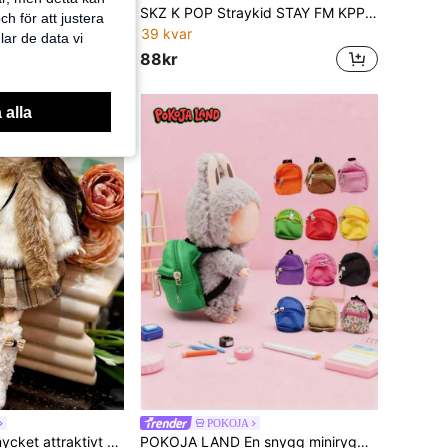
1 st animefigur-bild nyckelringshängare, tecknad Superbros-prinsessa nyckelring för ryggsäck, väska och bilnyckel, rekvisitagåva, perfekt helggåva för familj och vänner, kawaii
SKZ K POP Straykid STAY FM KPP Anime Cartoon nyckelring SKZ 5'CLOCK mini hängsmycke MIMI-docka musikfestivaltillbehör fansamling present födelsedagspresent Alla de helgonas dag-present
h för att justera
39 kvar
lar de data vi
88kr
 alla
POKOJA
1 st skogstema mycket attraktivt 30 cm BJD-outfitset flicka singel docka prinsessfigur leksakspresent för tonåringar samlare födelsedagsfest
POKOJA LAND En snygg miniryggsäck designad exklusivt för Labubu - En söt miniryggsäck i olika stilar. Den är både moderiktig och bedårande och passar de flesta dockstorlekar. Det är ett utmärkt plagg för gör-det-själv-dockkläder, med 12 ljusa färgalternativ att välja mellan.