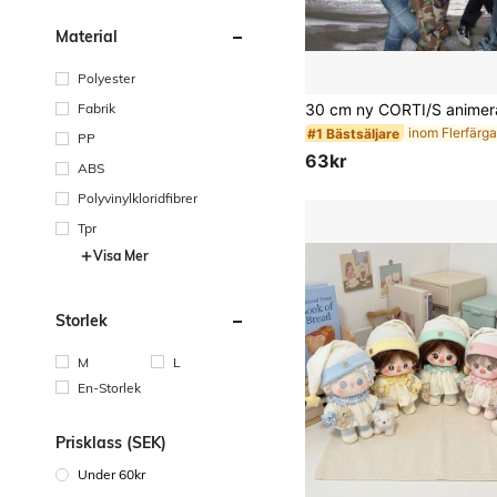
Material
Polyester
Fabrik
#1 Bästsäljare
PP
63kr
ABS
Polyvinylkloridfibrer
Tpr
Visa Mer
Storlek
M
L
En-Storlek
Prisklass (SEK)
Under 60kr