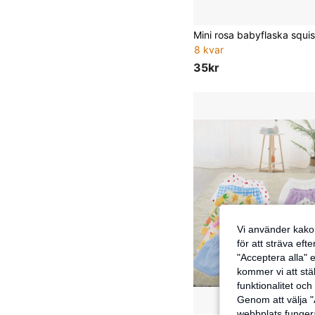
8 kvar
35kr
Vi använder kakor
för att sträva eft
"Acceptera alla" e
kommer vi att ställ
funktionalitet oc
Genom att välja "
webbplats fungera