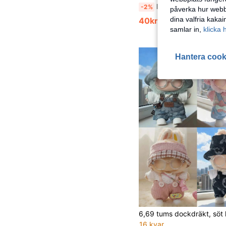
Nya 17 cm dockkläder, shorts, björndocknyckelring, utbytbara byxor (doc
-2%
påverka hur webbp
dina valfria kaka
40kr
41kr
samlar in,
klicka 
Hantera cook
16 kvar