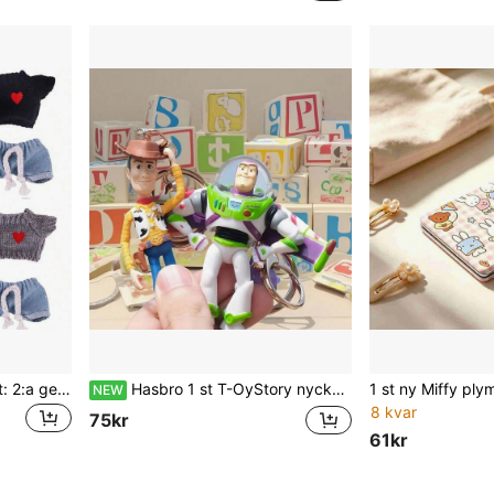
17 cm/6,69 tum dockdräkt: 2:a generationens sitt-sitt-fest för Labubu, hjärttröja + jeansdräkt, upphängningstillbehör, kläddocka, julklapp
Hasbro 1 st T-OyStory nyckelring, Woody Buzz väskberlock, tecknad dockcharm, animefigurstillbehör, födelsedagspresent, ryggsäcksdekoration
NEW
8 kvar
75kr
61kr