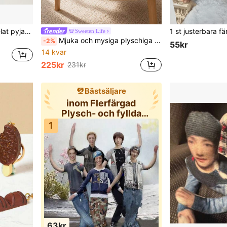
20 cm dockklädeset, 4-delat pyjamasset med topp, byxor, mössa och strumpor. Sött klädeset, lämpligt för att klä upp dockor. Söta dekorationer, lämpliga för mjukisdjursdockor. Små festgåvor, födelsedagsgåvor (dockor ingår ej)
Sweeten Life
Mjuka och mysiga plyschiga kaninpäls-tofflor, lämpliga för hemmet, Halloween, jul, Thanksgiving och födelsedagspresenter
-2%
55kr
14 kvar
225kr
231kr
Bästsäljare
inom Flerfärgad
Plysch- och fyllda
djurkollektione
1
63kr