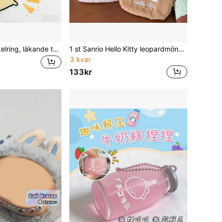
1 st söt akrylnyckelring, läkande tecknad hängsmycke med klocka och stjärnformad ring, livfull och lekfull design, transparent och tjock textur, kan hängas på ryggsäckar och nycklar. Lämplig som födelsedagspartytillbehör, nyårspresent, Alla hjärtans dag-present, Halloween-present, julklapp, påskpresent och daglig outfitaccessoar, söt och mångsidig, flera söta stilar tillgängliga. (Slumpmässig stil)
1 st Sanrio Hello Kitty leopardmönstrad varmvattenflaska, tjockt innerfoder, 1000 ml kapacitet, hand- och fotvärmare, högt estetiskt värde, oumbärlig vintergåva, julklapp
3 kvar
133kr