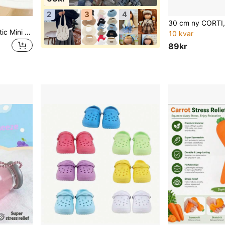
2
3
4
POKOJA LAND 1PC Realistic Mini Chocolate Keychain Korean Style Crispy Chocolate Bar Ice Cream Charm Bag Charm Cute Food Themed Accessories For Girls Gift
10 kvar
89kr