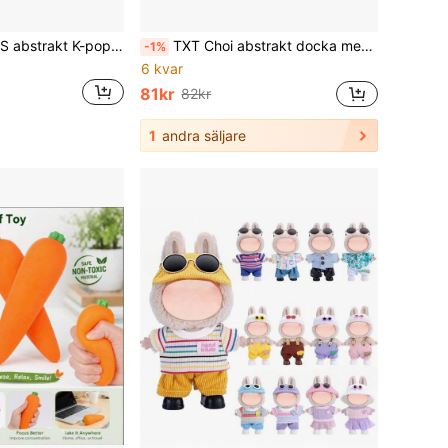
30 cm ny CORTI,S abstrakt K-pop pojke konstnärlig docka - Yan Chengxuan, Jin Zhuxun, fullt ledad poserbar figur, dekorativt hantverk, lämplig för fest, födelsedagspresent och presenter
TXT Choi abstrakt docka med avtagbara lemmar och skelettram, rörlig intressant figur, present till fläkten, födelsedagspresent, julklapp
-1%
6 kvar
81kr
82kr
1
andra säljare