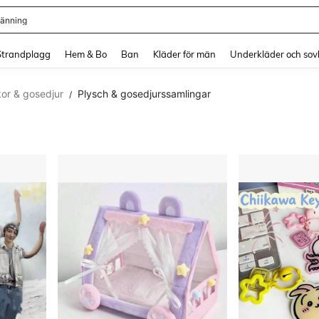
länning
and down arrow keys to navigate search Senaste sökning and sök och hitta. Pres
Strandplagg
Hem & Bo
Ban
Kläder för män
Underkläder och sov
or & gosedjur
Plysch & gosedjurssamlingar
/