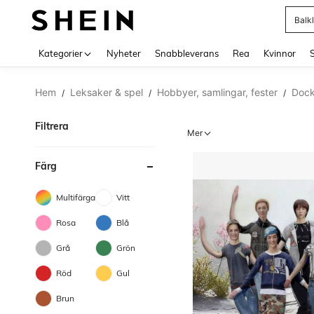
Balk
Use up 
Kategorier
Nyheter
Snabbleverans
Rea
Kvinnor
Hem
Leksaker & spel
Hobbyer, samlingar, fester
Dock
/
/
/
Filtrera
Mer
Färg
Multifärgad
Vitt
Rosa
Blå
Grå
Grön
Röd
Gul
Brun