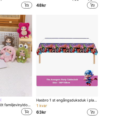
48kr
Hasbro 1 st engångsduksduk i plast med superhjältemotiv, vattentät bordsmatta, födelsedagspartydekoration med superhjältetema, universell för alla fyra årstider
POKOJA LAND Söt familjevinyldocka mjuka vinyldockor rosröd björnhänge gult fårpåsehänge födelsedagspresenter juldekoration halloween (innermaterial Tangjia (hårt) icke-plyschfyllning) vår till sommar
1 kvar
63kr