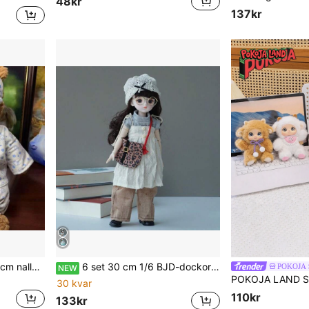
48kr
137kr
(Endast kläder) 35 cm/40 cm nallebjörn dockkläder, söta outfits, 36 cm Barcelona björn dockkläder för utklädning, söta saker, kläder till gosedjur, festgåvor, födelsedagspresenter (docka ingår ej)
6 set 30 cm 1/6 BJD-dockor med kläder, skor och väskor, ledade modedockor, lämpliga som födelsedagspresent för flickor
POKOJA
NEW
30 kvar
110kr
133kr