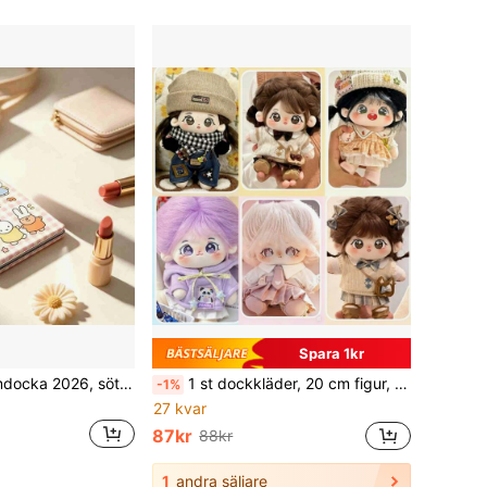
Spara 1kr
1 st ny Miffy plymdocka 2026, söt och mycket attraktiv, lämplig som födelsedags-, fest- och högtidspresent, fan-present och överraskningsdocka för vänner och familj, slumpmässig stil
1 st dockkläder, 20 cm figur, klänning för vardagsbruk, flera modeller tillgängliga, animefigur i mjukt tyg, söt plyschdocka, prisvärd vara runt 1 dollar
-1%
27 kvar
87kr
88kr
1
andra säljare