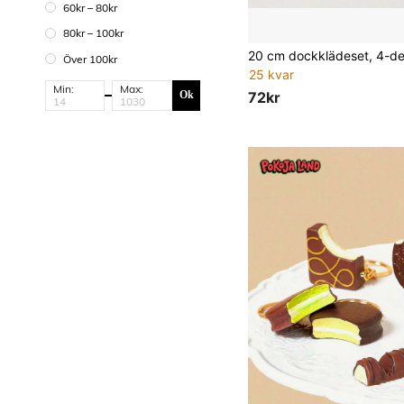
60kr – 80kr
80kr – 100kr
Över 100kr
25 kvar
Min:
Max:
72kr
Ok