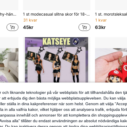
Mini rosa babyflaska squishy-hängsmycke, långsam återhämtning, stretchbar och formbar stresslindrande sensorisk fidgetleksak, lämplig för barn, tonåringar och vuxna, ångestlindring, bärbar nyckelringsklämleksak som present
1 st modecasual slitna skor för 18-tumsdockor, flera färger tillgängliga, casual stil, passar för dockoutfits och casual look, lämpliga för dagliga dockklädesbyten och display, docksamling, modefestoutfit för dockor, samlingsdisplay och rollspelsleksakstillbehörsdekoration
31 kvar
1 kvar
45kr
63kr
 och liknande teknologier på vår webbplats för att tillhandahålla den t
er att erbjuda dig den bästa möjliga webbplatsupplevelsen. Du kan välja a
ller ställa in dina kakpreferenser när som helst. Genom att välja "Accep
a in alla valfria kakor, vilket hjälper oss att analysera trafik, erbjuda fö
h anpassa innehåll och annonser för att komplettera din shoppingupple
Avvisa alla" tillåter du endast användningen av absolut nödvändiga kak
r. Du kan inaktivera dessa genom att ändra dina webbläsarinställning