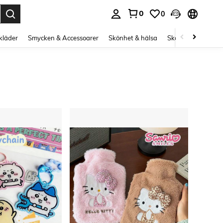
0
0
s Enter to select.
kläder
Smycken & Accessoarer
Skönhet & hälsa
Skor
Curve kläd