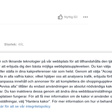
Nyttig (0)
 4XL
n
Storlek:
4XL
 och liknande teknologier på vår webbplats för att tillhandahålla den t
er att erbjuda dig den bästa möjliga webbplatsupplevelsen. Du kan välja a
ller ställa in dina kakpreferenser när som helst. Genom att välja "Accep
Nyttig (0)
a in alla valfria kakor, vilket hjälper oss att analysera trafik, erbjuda fö
h anpassa innehåll och annonser för att komplettera din shoppingupple
Avvisa alla" tillåter du endast användningen av absolut nödvändiga kak
ensioner
r. Du kan inaktivera dessa genom att ändra dina webbläsarinställning
latsen fungerar. För att få mer information om de kakor vi använder oc
inställningar, välj "Hantera kakor". För mer information om hur vi behand
här för att se vår integritetspolicy.