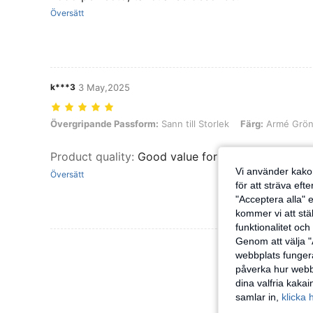
Översätt
k***3
3 May,2025
Övergripande Passform: Sann till Storlek, Färg: Armé Grön, Storlek:
Övergripande Passform:
Sann till Storlek
Färg:
Armé Grö
Product quality
:
Good value for money
Vi använder kakor
Översätt
för att sträva eft
"Acceptera alla" e
kommer vi att ställ
funktionalitet oc
Genom att välja "
Visa Fler Rec
webbplats fungera
påverka hur webbp
dina valfria kaka
samlar in,
klicka 