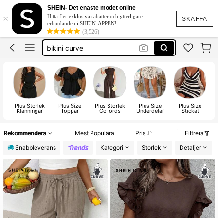
fest klänning
SHEIN- Det enaste modet online
×
Hitta fler exklusiva rabatter och ytterligare
bikini plus size
SKAFFA
erbjudanden i SHEIN-APPEN!
(3,526)
bikini curve
plus size women
jeans
fest klänning
Plus Storlek
Plus Size
Plus Storlek
Plus Size
Plus Size
Klänningar
Toppar
Co-ords
Underdelar
Stickat
s
Rekommendera
Mest Populära
Pris
Filtrera
Snabbleverans
Kategori
Storlek
Detaljer