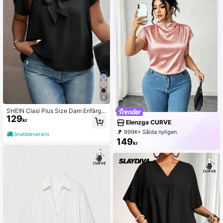
5
SHEIN Clasi Plus Size Dam Enfärga
129
d Knytkrage Volang ärm Blus
kr
Elenzga CURVE
999K+ Sålda nyligen
Snabbleverans
999K+ Återköp
149
kr
651K Prenumeration