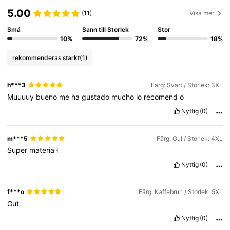
5.00
(11)
Visa mer
Små
Sann till Storlek
Stor
10%
72%
18%
rekommenderas starkt
(1)
h***3
Färg: Svart / Storlek: 3XL
Muuuuy
bueno
me
ha
gustado
mucho
lo
recomend
ó
Nyttig
(0)
m***5
Färg: Gul / Storlek: 4XL
Super
materia
ł
Nyttig
(0)
f***o
Färg: Kaffebrun / Storlek: 5XL
Gut
Nyttig
(0)