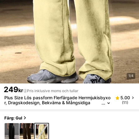
1/4
249
kr
Pris inklusive moms och tullar
Plus Size Lös passform Flerfärgade Herrmjukisbyxo
5.00
r, Dragskodesign, Bekväma & Mångsidiga
(11)
Färg: Gul