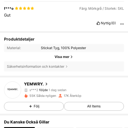
f***o
Färg: Mörkgrå / Storlek: 5XL
Gut
Nyttig
(0)
Produktdetaljer
Material:
Stickat Tyg, 100% Polyester
Visa mer
Säkerhetsinformation och kontakter
5K Följare
4.84
YEMWRY.
s***2
följde
1 dag sedan
5K Följare
4.84
55K Sålda nyligen
17K Återköp
5K Följare
4.84
Följ
All Items
5K Följare
4.84
Du Kanske Också Gillar