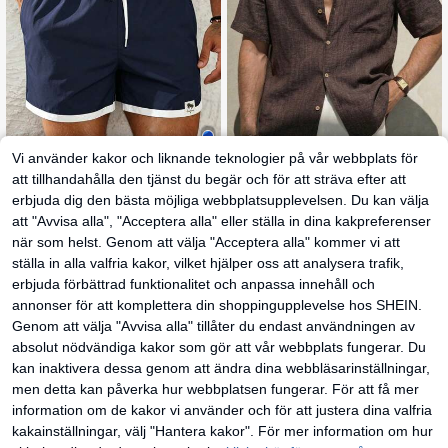
Vi använder kakor och liknande teknologier på vår webbplats för
att tillhandahålla den tjänst du begär och för att sträva efter att
15
erbjuda dig den bästa möjliga webbplatsupplevelsen. Du kan välja
Palasendo
Feyah
att "Avvisa alla", "Acceptera alla" eller ställa in dina kakpreferenser
Palasendo Herrars av
1 st brun avslappnad
EU Warehouse
EU Warehouse
138
slappnade marinblå strandshorts m
herrskjorta i konstlinne, casual sem
när som helst. Genom att välja "Acceptera alla" kommer vi att
#4 Bästsäljare
inom Vanligt Herrskjortor
kr
ed kontrastfärg och dragsko, somm
esterstil, lätt och ventilerande, mas
148
ställa in alla valfria kakor, vilket hjälper oss att analysera trafik,
kr
arbadshorts för män, poolparty sem
kintvättbar, oversized passform, för
esterbadkläder badshorts strand
sommar, strand och semester, fräsc
erbjuda förbättrad funktionalitet och anpassa innehåll och
h och bekväm herrtop, stor storlek,
annonser för att komplettera din shoppingupplevelse hos SHEIN.
kan beställas en storlek mindre, res
ortwear
Genom att välja "Avvisa alla" tillåter du endast användningen av
absolut nödvändiga kakor som gör att vår webbplats fungerar. Du
kan inaktivera dessa genom att ändra dina webbläsarinställningar,
Visa liknande lagervaror
Visa Alla
men detta kan påverka hur webbplatsen fungerar. För att få mer
information om de kakor vi använder och för att justera dina valfria
kakainställningar, välj "Hantera kakor". För mer information om hur