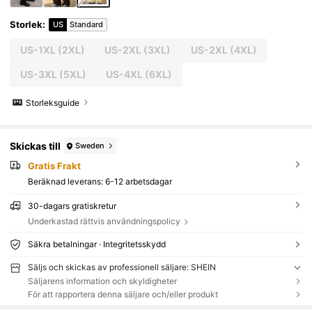
Storlek
:
US
Standard
US-1XL
(2XL)
US-2XL
(3XL)
US-2XL
(4XL)
US-3XL
(5XL)
US-4XL
(6XL)
Storleksguide
Skickas till
Sweden
Gratis Frakt
Beräknad leverans:
6-12 arbetsdagar
30-dagars gratiskretur
Underkastad rättvis användningspolicy
Säkra betalningar · Integritetsskydd
Säljs och skickas av professionell säljare: SHEIN
Säljarens information och skyldigheter
För att rapportera denna säljare och/eller produkt