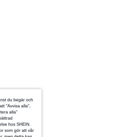
jänst du begär och
tt "Avvisa alla",
tera alla"
rbättrad
velse hos SHEIN.
or som gör att vår
ar, men detta kan