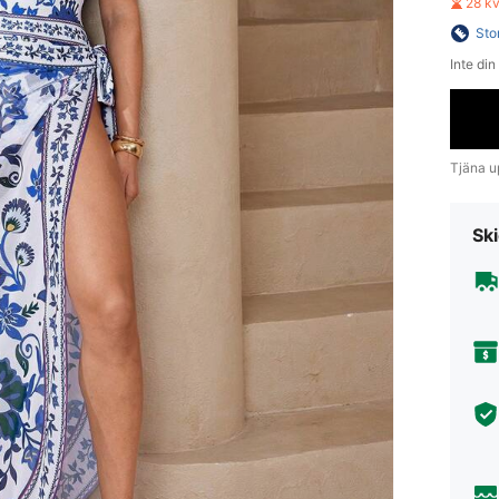
28 k
Sto
Inte din
Tjäna up
Ski