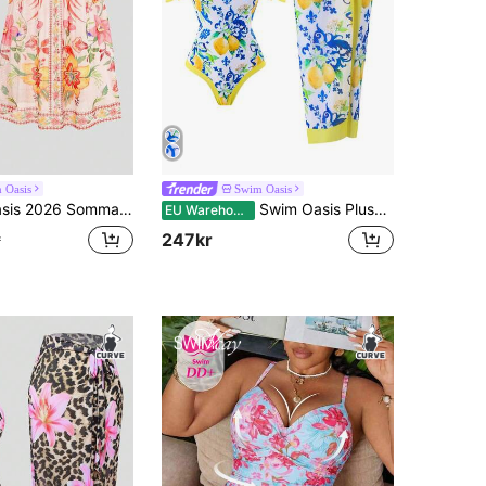
 Oasis
Swim Oasis
önster 2-Delat Baddräktsset För Damer, Inkluderar Linne Och Sarongkjol För Strandsemester
Swim Oasis Plusstorlek 2026 Vår/Sommar Nytt Citronmönster Hel Baddräkt Och Kjol Set
EU Warehouse
247kr
r