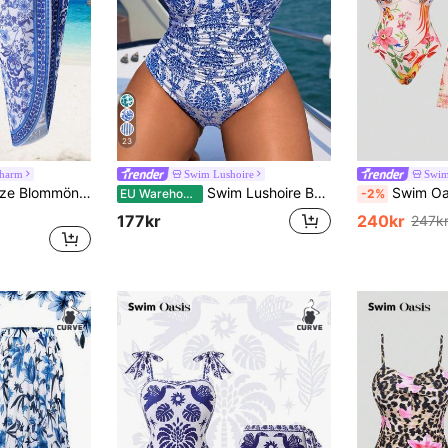
23
charm
Swim Lushoire
Swim
Swim Oasis Plus Size Blommönster V-ringad Slim Fit Summer Beach Baddräkt och kjol Cover-Up
Swim Lushoire Baddräkt i plusstorlek, slumpmässigt tryckt, minimalistiskt, dagligt slitage, Boho-stil sommarstrandoutfit för kvinnor
Swim Oasis 2026 Sommar Nytt Sexigt Blommigt M
EU Warehouse
-2%
177kr
240kr
247k