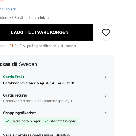
var
rleksguide
 storlek? Berätta din storlek
LÄGG TILL I VARUKORGEN
p till
21
SHEIN-poäng beräknade vid kassan.
ckas till
Sweden
Gratis Frakt
Beräknad leverans:
augusti 14 - augusti 19
Gratis returer
Underkastad rättvis användningspolicy
Shoppingsäkerhet
Säkra betalningar
Integritetsskydd
Säljs av professionell säljare: SHEIN