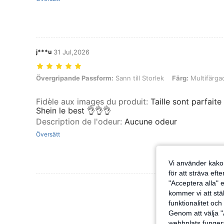
j***u
31 Jul,2026
Övergripande Passform: Sann till Storlek, Färg: Multifärgad, Storlek
Övergripande Passform:
Sann till Storlek
Färg:
Multifärga
Fidèle aux images du produit
:
Taille sont parfait
Shein le best 👌👌👌
Description de l'odeur
:
Aucune odeur
Översätt
Vi använder kakor
för att sträva eft
"Acceptera alla" e
kommer vi att ställ
funktionalitet oc
Genom att välja "
webbplats fungera