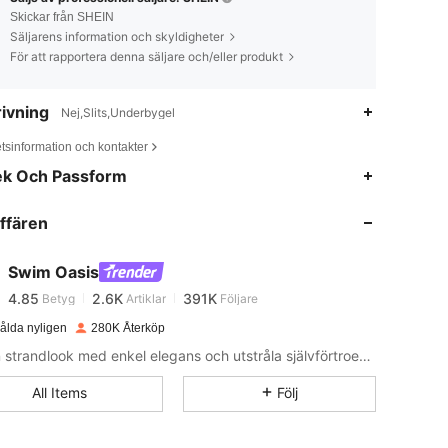
Skickar från SHEIN
Säljarens information och skyldigheter
För att rapportera denna säljare och/eller produkt
ivning
Nej,Slits,Underbygel
tsinformation och kontakter
4.85
2.6K
391K
ek Och Passform
ffären
4.85
2.6K
391K
Swim Oasis
4.85
2.6K
391K
Betyg
Artiklar
Följare
d***5
betalade
1 dag sedan
ålda nyligen
280K Återköp
4.85
2.6K
391K
Höj din strandlook med enkel elegans och utstråla självförtroende från kust till kust.
All Items
Följ
4.85
2.6K
391K