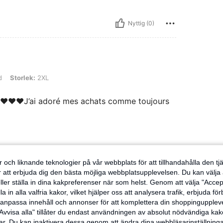
Nyttig (0)
: 2XL
d
Storlek:
2XL
e ♥️♥️♥️J’ai adoré mes achats comme toujours
Nyttig (0)
 och liknande teknologier på vår webbplats för att tillhandahålla den t
er att erbjuda dig den bästa möjliga webbplatsupplevelsen. Du kan välja a
ller ställa in dina kakpreferenser när som helst. Genom att välja "Accep
a in alla valfria kakor, vilket hjälper oss att analysera trafik, erbjuda fö
h anpassa innehåll och annonser för att komplettera din shoppingupple
Avvisa alla" tillåter du endast användningen av absolut nödvändiga kak
r. Du kan inaktivera dessa genom att ändra dina webbläsarinställning