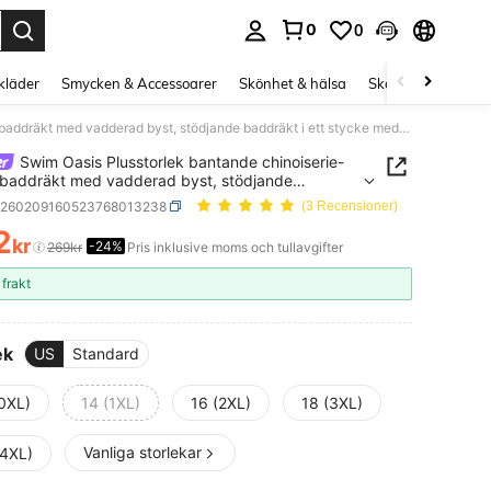
0
0
s Enter to select.
kläder
Smycken & Accessoarer
Skönhet & hälsa
Skor
Curve kläd
Swim Oasis Plusstorlek bantande chinoiserie-tryckt baddräkt med vadderad byst, stödjande baddräkt i ett stycke med lös strandkjol, lämplig för strand och varma källor
Swim Oasis Plusstorlek bantande chinoiserie-
 baddräkt med vadderad byst, stödjande
kt i ett stycke med lös strandkjol, lämplig för
z260209160523768013238
(3 Recensioner)
 och varma källor
2
kr
-24%
ICE AND AVAILABILITY
269kr
Pris inklusive moms och tullavgifter
 frakt
ek
US
Standard
(0XL)
14 (1XL)
16 (2XL)
18 (3XL)
Vanliga storlekar
(4XL)