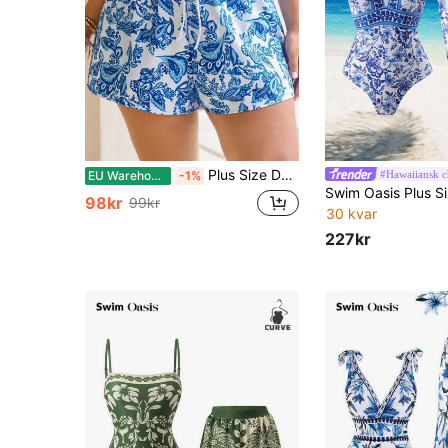
Plus Size Dam Fritid Blå & Vit Porslin Blommor Print Beach Byxor
#Hawaiiansk 
EU Warehouse
-1%
98kr
99kr
30 kvar
227kr