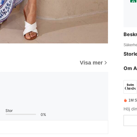
Beskr
Säkerhe
Storl
Visa mer
Om A
1M S
Stor
0%