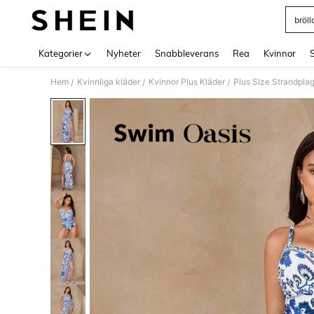
bröl
Use up 
Kategorier
Nyheter
Snabbleverans
Rea
Kvinnor
Hem
Kvinnliga kläder
Kvinnor Plus Kläder
Plus Size Strandpla
/
/
/