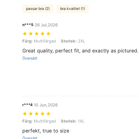
passar bra (2)
bra kvalitet (1)
n***5
26 Jul,2026
Färg: Multifärgad, Storlek: 2XL
Färg:
Multifärgad
Storlek:
2XL
Great quality, perfect fit, and exactly as pictured
Översätt
r***4
10 Jun,2026
Färg: Multifärgad, Storlek: 1XL
Färg:
Multifärgad
Storlek:
1XL
perfekt, true to size
Översätt