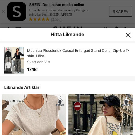
SHEIN- Det enaste modet online
×
Hitta fler exklusiva rabatter och ytterligare
SKAFFA
erbjudanden i SHEIN-APPEN!
(3,526)
Hitta Liknande
Muchica Plusstorlek Casual Enfärgad Stand Collar Zip-Up T-
shirt, Höst
Svart och Vitt
174kr
Liknande Artiklar