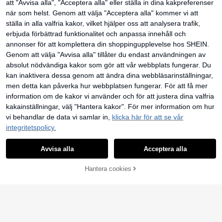
7
att "Avvisa alla", "Acceptera alla" eller ställa in dina kakpreferenser
när som helst. Genom att välja "Acceptera alla" kommer vi att
SHEIN EZwear Plus Size Tri-Color s
Flirla Plusstorlek ribbad fleece-t-shi
309
207
tickad T-shirt för kvinnor i brunt, ka
rt med långärmad dragkedja och fic
ställa in alla valfria kakor, vilket hjälper oss att analysera trafik,
kr
kr
209kr
ki och aprikos, lämplig för höst/vint
kor
erbjuda förbättrad funktionalitet och anpassa innehåll och
er
annonser för att komplettera din shoppingupplevelse hos SHEIN.
4
Genom att välja "Avvisa alla" tillåter du endast användningen av
absolut nödvändiga kakor som gör att vår webbplats fungerar. Du
EMERY ROSE Rundha
EU Warehouse
lsad kortärmad t-shirt med slogan o
5
26 kvar
kan inaktivera dessa genom att ändra dina webbläsarinställningar,
ch citronmönster för vår och somm
70
kr
-48%
136kr
men detta kan påverka hur webbplatsen fungerar. För att få mer
EMERY ROSE Casual minimalistisk
ar
138
T-shirt för kvinnor i plus size med p
kr
139kr
information om de kakor vi använder och för att justera dina valfria
rickigt mönster och sänkta axlar, lä
kakainställningar, välj "Hantera kakor". För mer information om hur
mplig för sommarbruk
vi behandlar de data vi samlar in,
klicka här för att se vår
integritetspolicy.
Visa liknande lagervaror
Visa Alla
Avvisa alla
Acceptera alla
Denna artikel är tyvärr utsåld.
Hantera cookies
SLUTSÅLD
5
Muchica CURVE
#Luftig bomull
Muchica Street Style
Freevana Plus Size C
EU Warehouse
EU Warehouse
136
207
personlig grå leopardmönstrad avsl
asual Enfärgad Vävd Flare Sleeve L
kr
-2%
139kr
kr
appnad plus size casual minimalisti
ös Vanlig Damblus , Bell Sleeve Top
sk crew neck kortärmad T-shirt för