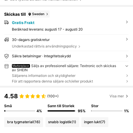
Skickas till
Sweden
Gratis Frakt
Beräknad leverans:
augusti 17 - augusti 20
30-dagars gratiskretur
Underkastad rättvis användningspolicy
Säkra betalningar · Integritetsskydd
Säljs av professionell säljare: Textronic och skickas
Marketplace
av SHEIN
Säljarens information och skyldigheter
För att rapportera denna säljare och/eller produkt
4.58
(100+)
Visa mer
Små
Sann till Storlek
Stor
4%
95%
1%
bra tygmaterial
(16)
snabb logistik
(1)
ingen lukt
(7)