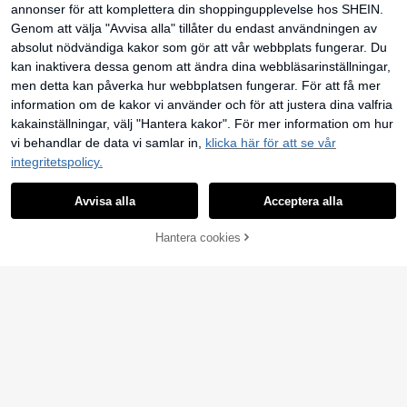
annonser för att komplettera din shoppingupplevelse hos SHEIN.
Genom att välja "Avvisa alla" tillåter du endast användningen av
absolut nödvändiga kakor som gör att vår webbplats fungerar. Du
kan inaktivera dessa genom att ändra dina webbläsarinställningar,
men detta kan påverka hur webbplatsen fungerar. För att få mer
information om de kakor vi använder och för att justera dina valfria
kakainställningar, välj "Hantera kakor". För mer information om hur
vi behandlar de data vi samlar in,
klicka här för att se vår
integritetspolicy.
Avvisa alla
Acceptera alla
Muchica
Hantera cookies
LÄGG TILL I VARUKORGEN
Muchica Damjacka med retro leopa
rdmönster och randig kontrastfärg, l
34 kvar
Attitoon
ångärmad
299
kr
Attitoon Broderad lap
EU Warehouse
164
p i sportig stil, retrofärgblocksrandig
kr
-2%
169kr
a leopardmönster med låg midja oc
h vida ben för kvinnor, lämpliga för s
port, skolstart, vintage, sexig, söt, år
2000, kokosflicka, boho, hippie, mu
sikfestival, höst/vinter