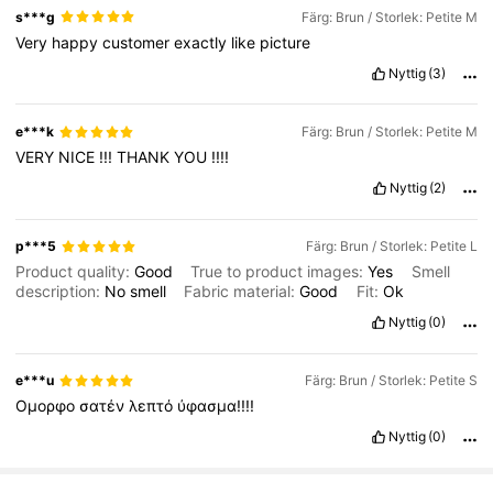
s***g
Färg: Brun / Storlek: Petite M
Very
happy
customer
exactly
like
picture
Nyttig
(3)
e***k
Färg: Brun / Storlek: Petite M
VERY
NICE
!!!
THANK
YOU
!!!!
Nyttig
(2)
p***5
Färg: Brun / Storlek: Petite L
Product quality:
Good
True to product images:
Yes
Smell
description:
No
smell
Fabric material:
Good
Fit:
Ok
Nyttig
(0)
e***u
Färg: Brun / Storlek: Petite S
Ομορφο
σατέν
λεπτό
ύφασμα!!!!
Nyttig
(0)