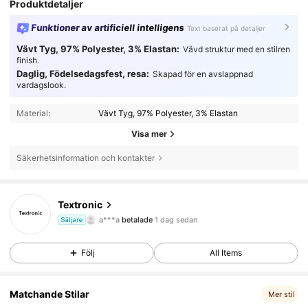
Produktdetaljer
Funktioner av artificiell intelligens
Text baserat på detaljer
Vävt Tyg, 97% Polyester, 3% Elastan:
Vävd struktur med en stilren
finish.
Daglig, Födelsedagsfest, resa:
Skapad för en avslappnad
vardagslook.
Material:
Vävt Tyg, 97% Polyester, 3% Elastan
Visa mer
Säkerhetsinformation och kontakter
17 Följare
4.60
Textronic
a***a
betalade
1 dag sedan
Säljare
4***2
följde
1 dag sedan
17 Följare
4.60
Följ
All Items
17 Följare
4.60
Matchande Stilar
Mer stil
17 Följare
4.60