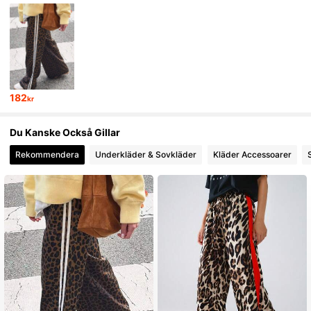
17 Följare
4.60
17 Följare
4.60
182
17 Följare
4.60
kr
Du Kanske Också Gillar
17 Följare
4.60
Rekommendera
Underkläder & Sovkläder
Kläder Accessoarer
17 Följare
4.60
17 Följare
4.60
17 Följare
4.60