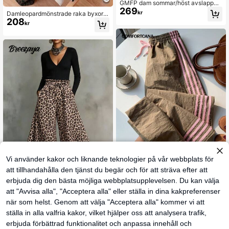
GMFP dam sommar/höst avslappna
269
de eleganta moderiktiga minimalisti
kr
Damleopardmönstrade raka byxor
ska pendlingsbyxor, mångsidiga bru
208
med vita sidoränder, långa vävda h
kr
na plisserade lösa resebyxor för jun
östbyxor
i, festival och semester
Vi använder kakor och liknande teknologier på vår webbplats för
19
att tillhandahålla den tjänst du begär och för att sträva efter att
36
erbjuda dig den bästa möjliga webbplatsupplevelsen. Du kan välja
Comfortcana Bruna si
EU Warehouse
227
dorandiga mjukisbyxor med resår i
att "Avvisa alla", "Acceptera alla" eller ställa in dina kakpreferenser
kr
229kr
Breezaya
midjan för kvinnor, lösa och bekväm
när som helst. Genom att välja "Acceptera alla" kommer vi att
SHEIN Holidaya Damleopardmönstr
a
209
ade avslappnade vardagsbyxor me
ställa in alla valfria kakor, vilket hjälper oss att analysera trafik,
kr
d fickor och vida ben, långa
erbjuda förbättrad funktionalitet och anpassa innehåll och