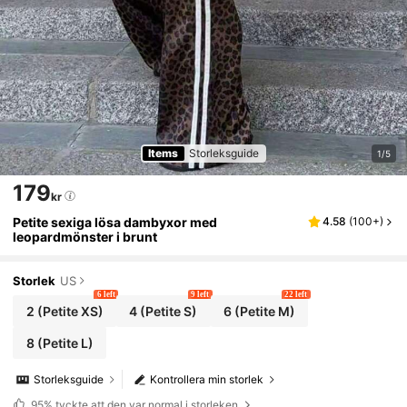
Items
Storleksguide
1/5
179
kr
Petite sexiga lösa dambyxor med
4.58
(
100+
)
leopardmönster i brunt
Storlek
US
6 left
9 left
22 left
2
(Petite XS)
4
(Petite S)
6
(Petite M)
8
(Petite L)
Storleksguide
Kontrollera min storlek
95%
tyckte att den var normal i storleken