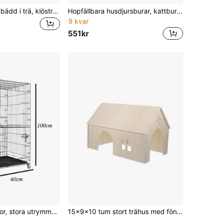
Katttillbehör: Kattbädd i trä, klöstra för katt, stort katthus, rymligt extra stort katthus, stapelbar kattvilla, för alla årstider
Hopfällbara husdjursburar, kattburar, hundburar, kaninburar, förtjockade järnburar, små och medelstora hundburar med toaletter, husdjursburar för katter och villor.
9 kvar
551kr
Kattburar, kattvillor, stora utrymmen, katthus med dubbla eller tre lager, hopfällbara kattburar, katthem
15x9x10 tum stort trähus med fönster och tak, trähabitatdekoration lämplig för marsvin, kaniner, hamstrar och andra små husdjur