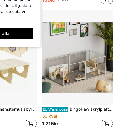
160kr
h för att justera
lar de data vi
 alla
h tunnelutforskningsleksaker, inredning för hamsterhusmiljöer för hamstermöss Gerbils Lemmings
BingoPaw akrylplatta små djur lekhage inomhus: små djur inhägnad med bottenplattor och dörr, inhägnad för marsvin, kaniner, hamstrar, igelkottar, 120x60x40 cm
EU Warehouse
39 kvar
1 215kr