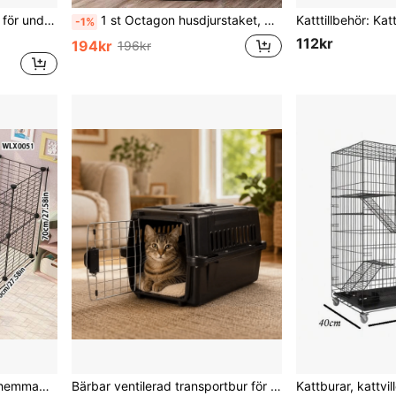
apegojor, stor villa-fågelbur, tittbur
1 st Octagon husdjurstaket, husdjurstält, kattbur, kattförlossningsavdelning, hundsäng, kattsäng, hundbur för små husdjur
-1%
112kr
194kr
196kr
Kaninbur staket, inomhus hemmabruk liten hund Corgi isoleringsnät, kattunge/valp lekhage
Bärbar ventilerad transportbur för husdjur, 58*35*36 cm, svart plastbärare med metalldörr för små hundar och katter, för utomhusresa