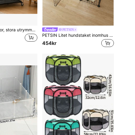
Kattburar, kattvillor, stora utrymmen, katthus med dubbla eller tre lager, hopfällbara kattburar, katthem
PETSIN
PETSIN Litet hundstaket inomhus med toalett, husdjursgrind för hemmet, rymningssäker hundlekbur
454kr