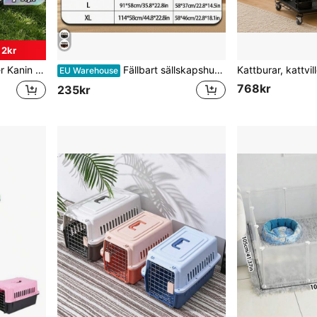
 2kr
t, Lämpligt För Utomhus Och Inomhus
Fällbart sällskapshundstaket, vattentätt Oxford-hundstaket, hundstängsel, kattleveransvalp, katt, kanindjur utomhuscampingtält
EU Warehouse
768kr
235kr