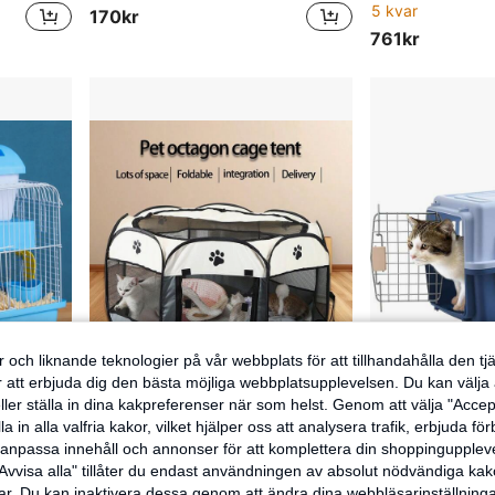
5 kvar
170kr
761kr
 och liknande teknologier på vår webbplats för att tillhandahålla den t
er att erbjuda dig den bästa möjliga webbplatsupplevelsen. Du kan välja a
ller ställa in dina kakpreferenser när som helst. Genom att välja "Accep
a in alla valfria kakor, vilket hjälper oss att analysera trafik, erbjuda fö
Hamstervilla, hamstertillbehör, dubbeldäckare hamsterbur, hamsterslott
Djurtält, åttkantig bur, staket, kattbur, hopfällbar kattbur, superhemkattbo, universellt förlossningsrum för fyra säsonger
EU Warehouse
-25%
h anpassa innehåll och annonser för att komplettera din shoppingupple
20 kvar
170kr
Avvisa alla" tillåter du endast användningen av absolut nödvändiga kak
r. Du kan inaktivera dessa genom att ändra dina webbläsarinställning
216kr