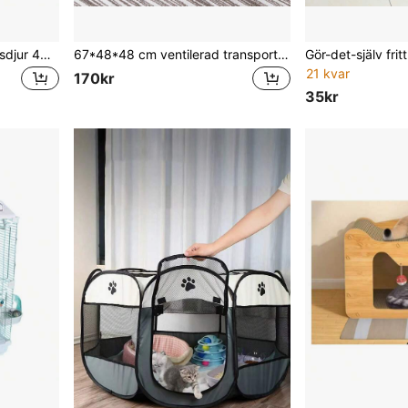
Plastig transportbur för husdjur 48*32*30 cm, avtagbar andningsbar kattbärare med metalltrådsdörr för små husdjur
67*48*48 cm ventilerad transportbur för husdjur för utomhusbruk, hårdplastbur med låsbar metallgrind
21 kvar
170kr
35kr