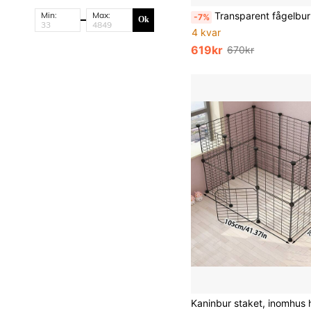
Min:
Max:
Transparent fågelbur för undulater, dekorativ fågelbur för nymfparakiter, dvergpapegojor och vitögda p
-7%
Ok
4 kvar
619kr
670kr