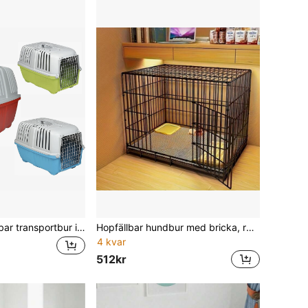
Flerfärgad avtagbar transportbur i plast för husdjur 47*30*30 cm, ventilerad resebärare med dörr i metalltråd för inomhuskatter och små hundar
Hopfällbar hundbur med bricka, rostfritt stålbur med potta, lämplig för små och medelstora hundar, nalle, pudel, kanin och katt, inomhus- och utomhusbruk, bärbart inomhusstaket - ventilerad design, avtagbar bricka och låsdörr, hopfällbar hundkoja, robust lekhage
4 kvar
512kr