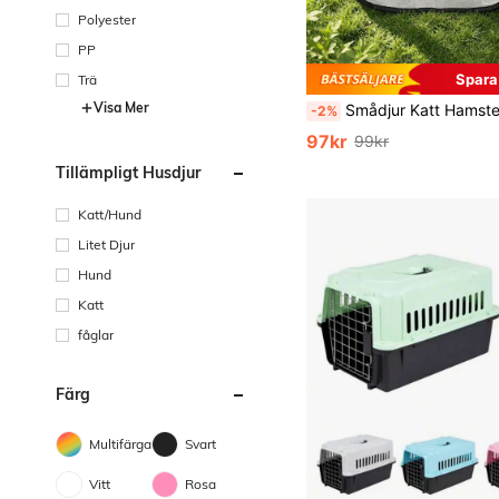
Polyester
PP
Spara
Trä
Visa Mer
Smådjur Katt Hamster Kanin Igelkott Husdjursspel Staket Sexsidigt Nät, Bärbart Och Hopfällbar
-2%
97kr
99kr
Tillämpligt Husdjur
Katt/Hund
Litet Djur
Hund
Katt
fåglar
Färg
Multifärgad
Svart
Vitt
Rosa