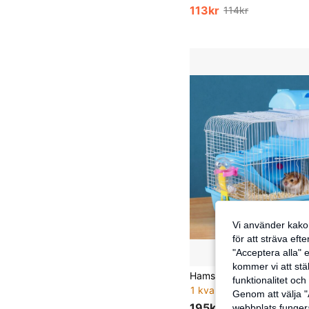
113kr
114kr
Vi använder kakor
för att sträva eft
"Acceptera alla" e
kommer vi att ställ
funktionalitet oc
1 kvar
Genom att välja "
195kr
webbplats fungera