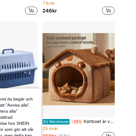
1 kvar
246kr
jänst du begär och
tt "Avvisa alla",
tera alla"
rbättrad
Flerfärgad transportbox för husdjur i hårdplast med handtag på toppen, 67*48*48 cm ventilerad transportbur med trådnätsgrind för katter och små hundar
Kattboet är varmt på vintern, instängt, säkert, avtagbart och tvättbart katthus, katthus, kattbädd, hundkoja för vinterbruk
EU Warehouse
-25%
velse hos SHEIN.
25 kvar
or som gör att vår
ar, men detta kan
214kr