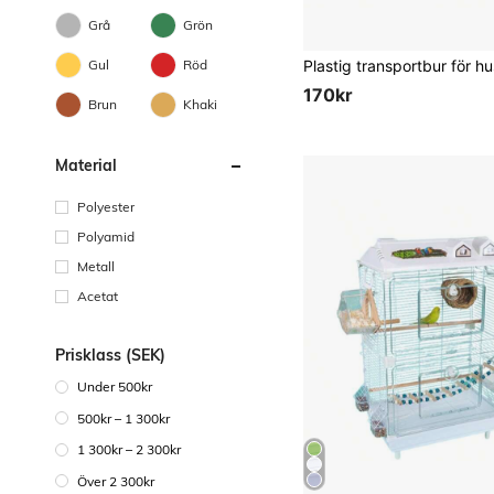
Grå
Grön
Gul
Röd
170kr
Brun
Khaki
Material
Polyester
Polyamid
Metall
Acetat
Prisklass (SEK)
Under 500kr
500kr – 1 300kr
1 300kr – 2 300kr
Över 2 300kr