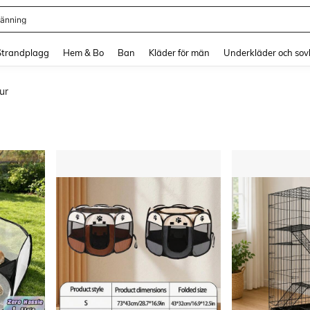
länning
and down arrow keys to navigate search Senaste sökning and sök och hitta. Pres
Strandplagg
Hem & Bo
Ban
Kläder för män
Underkläder och sov
ur