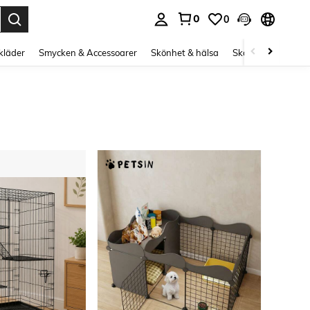
0
0
s Enter to select.
kläder
Smycken & Accessoarer
Skönhet & hälsa
Skor
Curve kläd