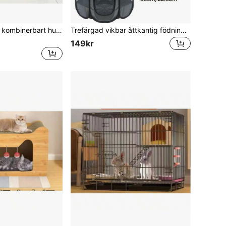
Gör-det-själv fritt kombinerbart husdjursstängsel, kattbur, hundbur, hamsterbur, kaninburtillbehör, lämplig för små husdjur som katter och hundar. Kan även användas för att montera skoskåp, hyllor, hundburar, hundvillor, inomhusbruk, fritt utrymme för nallebjörn, corgi, pomeranian små hundar, frostat skyddsstängsel, hundbur
Trefärgad vikbar åttkantig födningshage för husdjur (kompatibel med grundskålar), andningsbart nätmaterial, dragkedjedörr för att förhindra rymning, enkel bärbar förvaring, födningsbur för gravida katter och hundar, isoleringstält för små husdjur för inomhus- och utomhusbruk
149kr