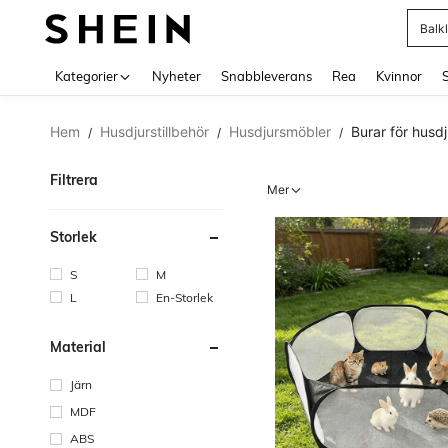
Balk
Use up 
Kategorier
Nyheter
Snabbleverans
Rea
Kvinnor
Hem
Husdjurstillbehör
Husdjursmöbler
Burar för husdj
/
/
/
Filtrera
Mer
Storlek
S
M
L
En-Storlek
Material
Järn
MDF
ABS