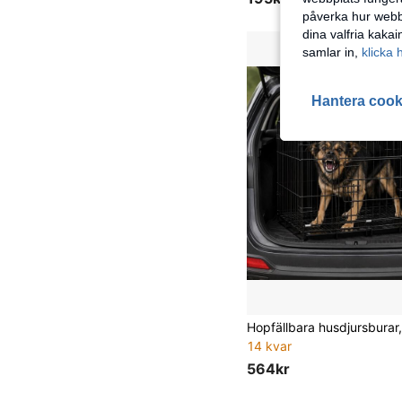
påverka hur webbp
dina valfria kaka
samlar in,
klicka 
Hantera cook
14 kvar
564kr