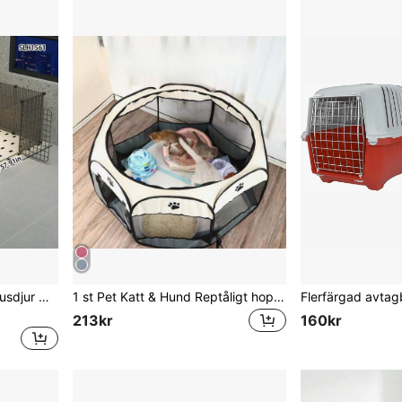
Väggmonterat staket för husdjur med 3 paneler, Kräver väggmontering eller krokfäste, För inomhusbruk, Fri montering, Lämplig för nallebjörnar, Små hundar, Pomeranianer, Rymningssäker hundbur, Öppen inhägnad
1 st Pet Katt & Hund Reptåligt hopfällbart hölje Tält Valp Håll valp Håll kattleksaker Katt Skrapstolpe
213kr
160kr