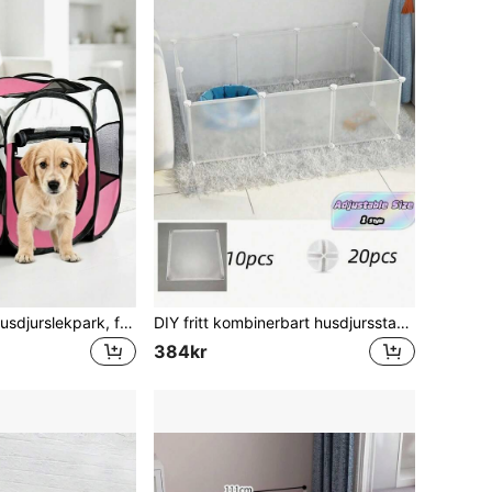
Vikbar portabel husdjurslekpark, födelsebox, andningsbar mesh-lekpark för valpar, inomhus- och utomhus-träningshage för hund och katt, flera färger, husdjursstaket för små och medelstora hundar och katter, för inomhus- och utomhusbruk
DIY fritt kombinerbart husdjursstaket, kattbur, hundbur, hamsterbur, kaninburstillbehör, lämpligt för små husdjur.
384kr