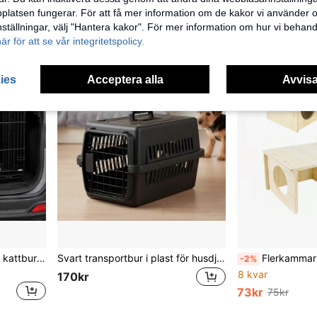
160kr
latsen fungerar. För att få mer information om de kakor vi använder oc
inställningar, välj "Hantera kakor". För mer information om hur vi behand
här för att se vår integritetspolicy.
ies
Acceptera alla
Avvisa
Hopfällbara husdjursburar, kattburar, hundburar, kaninburar, förtjockade järnburar, små och medelstora hundburar med toaletter, husdjursburar för katter och villor.
Svart transportbur i plast för husdjur med metallgallerdörr och bärhandtag, 58*35*36 cm, ventilerad transportbur för katter och små hundar
Flerkammarhamsterhuslabyrint, 3-rumsgömmor, trähamsterlabyrint oc
-2%
8 kvar
170kr
73kr
75kr