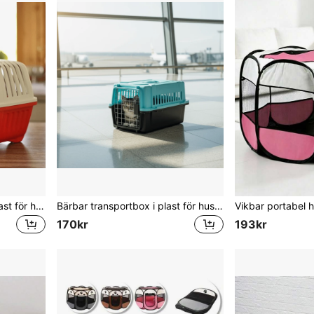
Bärbar transportväska i plast för husdjur med metallgallerdörr, 47*30*30 cm, andningsbar avtagbar transportbox för katter och små husdjur, flera färger
Bärbar transportbox i plast för husdjur med metallgallerdörr och bärhandtag, 48*32*30 cm, ventilerad resekorg för katter och små husdjur, flera färger
170kr
193kr