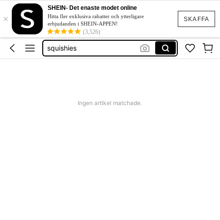
boho klänning
SHEIN- Det enaste modet online
mirroir
×
Hitta fler exklusiva rabatter och ytterligare
SKAFFA
erbjudanden i SHEIN-APPEN!
seite spiegel
(3,526)
squishies
festklänning bröllop
boho klänning
mirroir
Ingen artikel matchade.