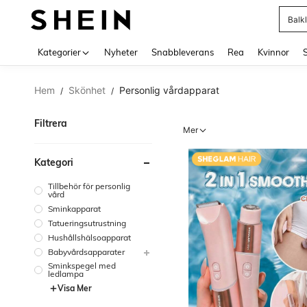
Balk
Use up 
Kategorier
Nyheter
Snabbleverans
Rea
Kvinnor
Hem
Skönhet
Personlig vårdapparat
/
/
Filtrera
Mer
Kategori
Tillbehör för personlig
vård
Sminkapparat
Tatueringsutrustning
Hushållshälsoapparat
Babyvårdsapparater
Sminkspegel med
ledlampa
Visa Mer