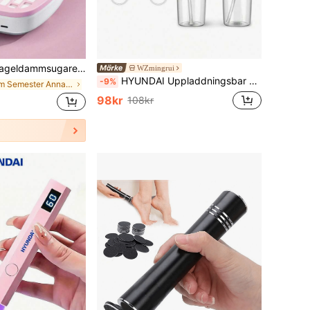
gelrengöringsenhet - kraftfull dammsugare, lågt ljud, lämplig för gelmanikyrpoleringssalong och hemmabruk, rosa
WZmingrui
HYUNDAI Uppladdningsbar vattentandtråd, bärbar handhållen trådlös tandrengörare, elektrisk munsköljare, 3 lägen, 4 munstycken, lämplig för munvård i hemmet
-9%
inom Semester Annan nagelutrustning
98kr
108kr