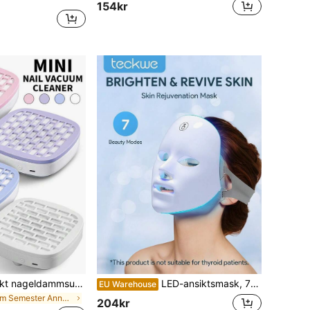
154kr
LIMEGIRL Kompakt nageldammsugare lämplig för nybörjare - Stark sugande, tystgående dammsugare, utrustad med återanvändbart filter, bärbar dammsugare, lämplig för akrylnagellackeringssalong, hemkurser
LED-ansiktsmask, 7-färgs LED-ansiktsmaskljus, trådlös LED-ansiktsmask för hudvård, ansiktsmask för skönhetsvård, hudvårdsverktyg för ansiktet, ansiktsmask för hudvård för både skönhetssalonger och hemmabruk, Alla hjärtans dag- och födelsedagspresent
EU Warehouse
inom Semester Annan nagelutrustning
204kr