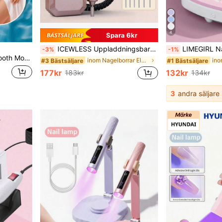
4
Spara 6kr
ICEWLESS Uppladdningsbar elektrisk nagelfil, professionell bärbar akryl- och gelnagelfil med 11 st slipband, trådlös höghastighetsverktyg för nagelsalong och hemmet, lämplig för nybörjare och proffs, professionellt manicure-verktygsset, perfekt present för kvinnor, julklapp, 1600mAh fullautomatiskt batteri, resevänlig
LIMEGIRL Nageldammsugare, lämplig för akrylnageldammsugare, nageldammsugare, na
-3%
-1%
 överläpp, haka Gåva Rosa Smink Strand Festivaler Hårvård Y2K Semester Sommar Håraccessoarer tillbaka till skolan Hem
inom Nagelborrar Elektriska nagelborrar
#3 Bästsäljare
#1 Bästsäljare
177kr
132kr
183kr
134kr
3
andra säljare