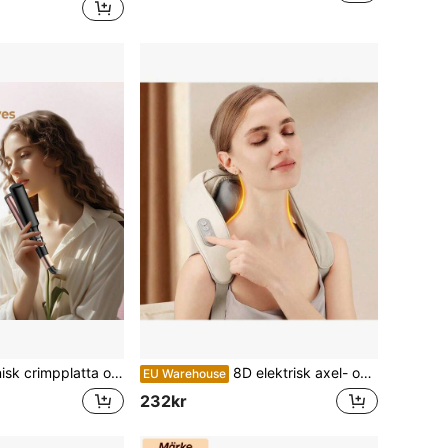
ljoner negativa joner, 5-minuters snabb lockning, nödvändigt hårstylingsverktyg för resor och skolstart
8D elektrisk axel- och nackmassageapparat, en massagesjal som simulerar mänsklig handmassage för axel-, nacke- och trapeziusmuskeln - lämplig som present, alla hjärtans dag-present, vårsporter utomhus, gym, hemmaträning, massageapparat och mer
EU Warehouse
232kr