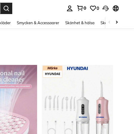
0
0
s Enter to select.
kläder
Smycken & Accessoarer
Skönhet & hälsa
Skor
Curve kläd