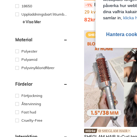
Bärbart elektriskt set för borttagning av pormaskar, tar bort akne och vita pormaskar, ansikts- och hudvårdsapparat, 400mAh, 3-stegs sugjustering, 
-1%
påverka hur webbp
18650
29 kvar
dina valfria kaka
Uppladdningsbart litiumbat
samlar in,
klicka 
82kr
83kr
teri
Visa Mer
Hantera cook
Material
Polyester
Polyamid
Polyvinylkloridfibrer
Fördelar
Förtjockning
Återvinning
Fast hud
Cruelty-Free
SHEGLAM HAIR
Interaktion