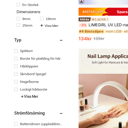
En-Storlek
Spara
Dimensionera
9mm
19mm
LALWE
LIMEGIRL UV LED-nagellampa, snabbtorkande gelnagellack, professionell gel UV-nagellampa med 3 timers och automatisk sensor, LCD-skärm
-3%
25mm
Visa Mer
#4 Bästsäljare
134kr
139kr
Typ
Spikborr
Borste för plattång för hår
Hårklippare
Skrivbord Spegel
Nagelborrar
Lockigt hårborste
Visa Mer
Strömförsörning
Batteridriven (uppladdning