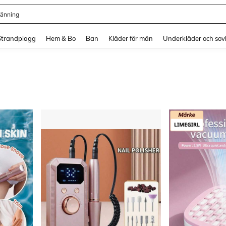
länning
and down arrow keys to navigate search Senaste sökning and sök och hitta. Pres
Strandplagg
Hem & Bo
Ban
Kläder för män
Underkläder och sov