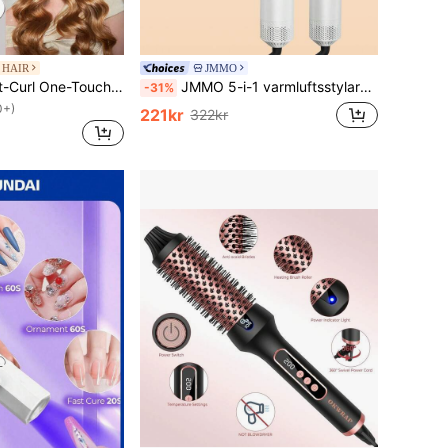
 HAIR
JMMO
SHEGLAM HAIR It-Curl One-Touch Instant Curler Automatisk locktång,Auto Hårrullare,Auto Hårrullare,32mm Automatisk Hårrullare med 3 temperaturer,Snabb uppvärmning & 2-vägsrotation,Automatisk avstängning,Anti-skållning & Anti-trassel Roterande Curling Wand,Touch Instant Curling Med Curling Styl Temperatur,Touch Instant Curling Med 32mm Styl Hår & 2-vägsrotation, Automatisk avstängning, Anti-skållning & Anti-trassel Roterande Curling Wand, Touch Instant Curler för hårstyling Gåva Rosa Smink Strand Festivaler Hårvård Y2K Semester Sommar Håraccessoarer tillbaka till skolan Hem
JMMO 5-i-1 varmluftsstylare och hårtork med jonisk avtagbar borste, volymfinish, locktång och plattång, perfekt present till mors dag, Halloween och jul, vitguldig/gråröd, europeisk standardkontakt
-31%
0+)
221kr
322kr