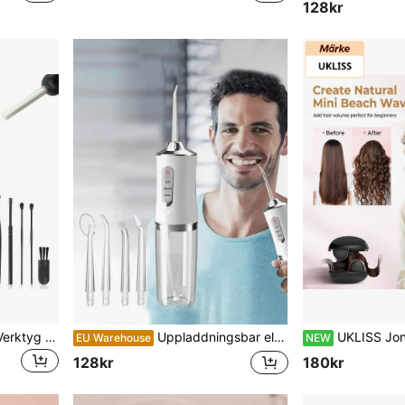
128kr
Borttagning av öronvax - Verktyg för borttagning av öronvax med 8 delar - Hörselgångsrengörare med HD-kamera - Öronrengöringskit med 6 öronskedar - 130mAh laddningsbar öronkamera för iOS och Android
Uppladdningsbar elektrisk tandtråd, 4 reservhuvuden - Bärbar munrengörare, Unisex - Effektiv vattentandtråd
UKLISS Jonisk crimpplatta och vågstylare, dubbelpipig locktång, 200 mi
EU Warehouse
NEW
128kr
180kr