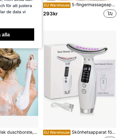
-set, 800mAh+800mAh batteri med stor kapacitet, uppladdningsbart pedicure-verktyg, med display, lågt ljud och låg vibration, nagelteknikertillbehör, professionell nagelborr, nagelborrbits, nödvändig nagelteknikerutrustning, nagelteknikerverktyg med borrbits, nageltillbehör
5-fingermassageapparat med elektrisk massagefunktion, trådlös bärbar USB-laddningsbar. Djupvävnadsmassage för nacke, axlar, rygg, armar och ben. 2000mAh
EU Warehouse
h för att justera
lar de data vi
293kr
 alla
Automatisk elektrisk duschborste, ryggskrubberrengöring, kraftfull exfolierande och rengöringsmaskin
Skönhetsapparat för ansikte och hals, lyftande och uppstramande, anti-rynkor, termiskt regenereringsverktyg med dubbel skulpterande vibrationsmassage, 7 färglägen för hudutjämning och åtstramning, USB-laddningsbart 500mAh-batteri, bärbar och lätt att kontrollera, idealisk present till mödrar, kvinnor, tonåringar och vänner
EU Warehouse