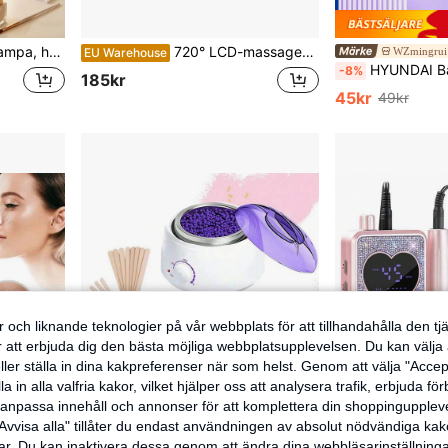
ign, nagelbelysning, modern skrivbordslampa som present
720° LCD-massagepistol, 1200mAh USB-laddningsbar, uppgraderad fasciapistol för muskelavslappning med 4 massagehuvuden och 6 hastighetsinställningar, pekskärm, lämplig för kontorsanställda, idrottare och fitnessentusiaster för avslappning efter träning
WZmingrui
EU Warehouse
HYUNDAI Bärbar nagelgelhärdningslampa, nageltork, USB mini-nageltorklampa, 18
-8%
185kr
45kr
49kr
 och liknande teknologier på vår webbplats för att tillhandahålla den t
er att erbjuda dig den bästa möjliga webbplatsupplevelsen. Du kan välja a
ller ställa in dina kakpreferenser när som helst. Genom att välja "Accep
a in alla valfria kakor, vilket hjälper oss att analysera trafik, erbjuda fö
h anpassa innehåll och annonser för att komplettera din shoppingupple
Avvisa alla" tillåter du endast användningen av absolut nödvändiga kak
 1kr
r. Du kan inaktivera dessa genom att ändra dina webbläsarinställning