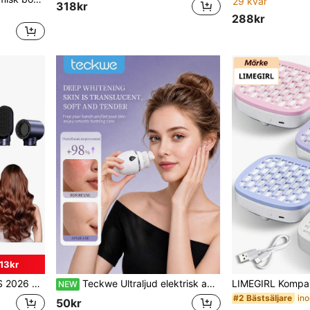
29 kvar
318kr
288kr
13kr
ng och fönning allt-i-ett, lämplig för lockning och uträtning hemma, resor och som present
Teckwe Ultraljud elektrisk ansiktsrengörare, trådlös vattentät ansiktsrengörare i silikon, ansiktsborste, massage- och skönhetsverktyg med inbyggt 300mAh batteri
NEW
#2 Bästsäljare
50kr