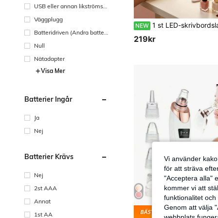
sbart batteri)
USB eller annan likströmsa
nslutning
Väggplugg
1 st LED-skrivbordslampa, halvmåneformad, USB-driven, bärbar, lämplig för nagelkonst, fransförlängning, tatueringsbelysning, läsning, studier, modedes
NEW
Batteridriven (Andra batter
219kr
i)
Null
Nätadapter
Visa Mer
Batterier Ingår
Ja
Nej
Batterier Krävs
Vi använder kakor
för att sträva eft
Nej
"Acceptera alla" e
kommer vi att ställ
2st AAA
funktionalitet oc
Annat
Genom att välja "
Spara
1st AA
webbplats fungera