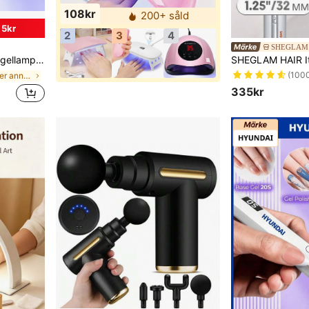
108kr
200+ såld
 5kr
2
3
4
SHEGLAM
 för härdning av gelnaglar för salong och hemmabruk
(100
inom USB- eller annan likströmsanslutning Nagelhär
335kr