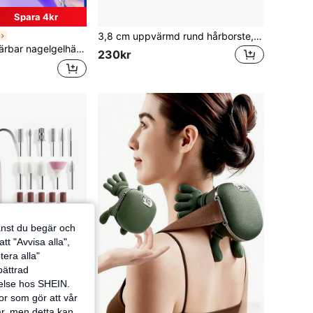
Spara 4kr
3,8 cm uppvärmd rund hårborste, jonisk varmluftsstyling, dubbla värmeinställningar, roséguld, unisexpresent, unik present, cool present, presentset för kvinnor
0mAh batteri UV LED-nagellampa, lämplig för härdning av alla nagelgeler, lämplig för nagelsalonger i hemmet
230kr
jänst du begär och
tt "Avvisa alla",
tera alla"
rbättrad
velse hos SHEIN.
or som gör att vår
ar, men detta kan