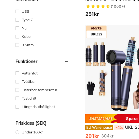
(1000+)
USB
251kr
Type C
Null
Kabel
3.5mm
Funktioner
Vattentät
Tvättbar
justerbar temperatur
Tyst drift
Långtidsuthållighet
Spara 
Prisklass (SEK)
UKLISS 2026 Uppgraderad 5-i-1 multifunktionell hårstylare, inkluderar uträtning, lockni
EU Warehouse
-4%
Under 100kr
291kr
304kr