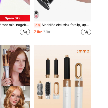
Spara 3kr
rkande ljus med digital display, snabbtorkande nagellampa, lämplig för dagliga utflykter, nagelvårdstillbehör för kvinnor
Sladdlös elektrisk fotslip, uppladdningsbar handhållen förhårdnaderborttagare med 3 reservhuvuden och 3 slippapper, multifunktionell personlig fotslip, bärbar fotutjämningsenhet för hem och nagelsalong för att ta bort förhårdnader, idealisk present till fru, make och kvinnliga vänner
-1%
71kr
72kr