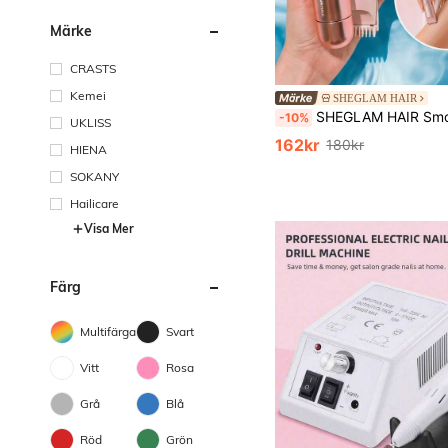
Märke
CRASTS
Kemei
SHEGLAM HAIR
SHEGLAM HAIR Smooth Moves elektrisk bikinitrimmer med dubbla huvuden, elektrisk rakapparat för kvinnor, snabb, skonsam och smidig, IPX7 vattentät, inbyggd LED-lampa, torrakning/våtrakning, inga skärsår, inga inåtväxande hårstrån, inga rakbränna, universalspänning, lämplig för ben, armhåla, bikiniområde, kind,
-10%
UKLISS
162kr
180kr
HIENA
SOKANY
Hailicare
Visa Mer
Färg
Multifärgad
Svart
Vitt
Rosa
Grå
Blå
Röd
Grön