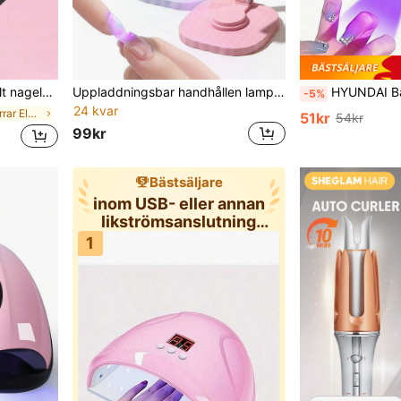
el-exfolierare, nagelpoleringsverktyg
Uppladdningsbar handhållen lampa för gelnaglar, mini bärbar sladdlös nagellampa med LCD-skärm, 200mAh batteri, två tidsinställningar, blixthärdning för lim, handhållen enlinjes lampstativkombinationsset, verktyg för nagelkonst
HYUNDAI Bärbar mini nageltorkare, uppladdningsbar handhållen nagellampa UV/LED, nagelto
-5%
24 kvar
inom Nagelborrar Elektriska nagelborrar
51kr
54kr
99kr
Bästsäljare
inom USB- eller annan
likströmsanslutning
Nagelhär
1