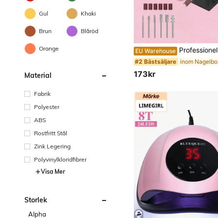
Gul
Khaki
Brun
Blåröd
Orange
Professionellt nagelborrsæt, elektrisk nagelborr, nagelfil, g
EU Warehouse
#2 Bästsäljare
173kr
Material
Fabrik
Polyester
ABS
Rostfritt Stål
Zink Legering
Polyvinylkloridfibrer
Visa Mer
Storlek
Alpha