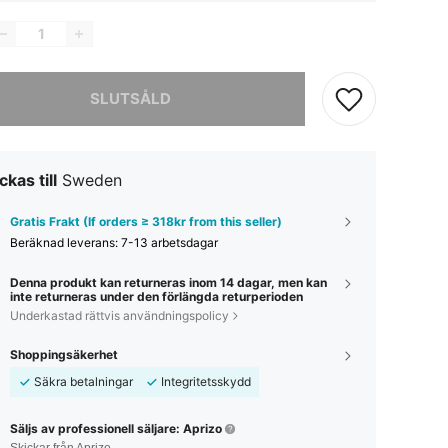
tikel är tyvärr utsåld.
SLUTSÅLD
ckas till
Sweden
Gratis Frakt (If orders ≥ 318kr from this seller)
Beräknad leverans:
7-13 arbetsdagar
Denna produkt kan returneras inom 14 dagar, men kan
inte returneras under den förlängda returperioden
Underkastad rättvis användningspolicy
Shoppingsäkerhet
Säkra betalningar
Integritetsskydd
Säljs av professionell säljare: Aprizo
Skickar från Aprizo