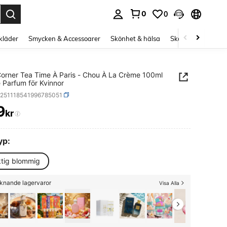
0
0
s Enter to select.
kläder
Smycken & Accessoarer
Skönhet & hälsa
Skor
Curve kläd
Corner Tea Time À Paris - Chou À La Crème 100ml
 Parfum för Kvinnor
b251118541996785051
9
kr
ICE AND AVAILABILITY
yp:
ktig blommig
iknande lagervaror
Visa Alla