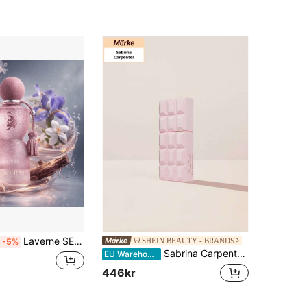
Laverne SENSE 250ML - PARFYMAD BODY MIST För kvinnor. Fin och uppfriskande kroppsspray.
SHEIN BEAUTY - BRANDS
-5%
Sabrina Carpenter Sweet Tooth Eau De Parfum 75 ml – Perfume, Long-Lasting, For Women, Vanilla, Light Pink, Jasmine, Suitable For Daily Wear
EU Warehouse
446kr