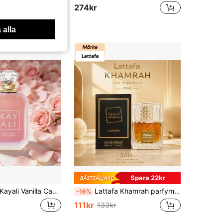
274kr
 alla
Spara 22kr
ali Vanilla Candy Rock Sugar 42 Eau De Parfum 100ml – En söt, gourmand doft med noter av vanilj och rock socker; En lättillgänglig lyxdoft för en ungdomlig, feminin vibe – perfekt för vardagsbruk och dejter med långvarig hållbarhet.
Lattafa Khamrah parfym 50 ml unisexdoft, söt kryddig vanilj och bärnsten, långvarig Eau De Parfum
-16%
111kr
133kr