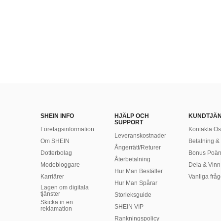
SHEIN INFO
HJÄLP OCH
KUNDTJÄ
SUPPORT
Företagsinformation
Kontakta Os
Leveranskostnader
Om SHEIN
Betalning & 
Ångerrätt/Returer
Dotterbolag
Bonus Poä
Återbetalning
Modebloggare
Dela & Vinn
Hur Man Beställer
Karriärer
Vanliga fråg
Hur Man Spårar
Lagen om digitala
tjänster
Storleksguide
Skicka in en
SHEIN VIP
reklamation
Rankningspolicy