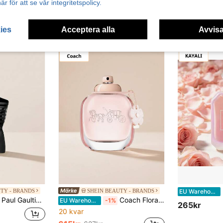
här för att se vår integritetspolicy.
364kr
172kr
ies
Acceptera alla
Avvisa
Kay
TY - BRANDS
SHEIN BEAUTY - BRANDS
EU Warehouse
 75 ml – Eau De Parfum, Long-Lasting, For Men, Oriental, Matte Black, Cardamom, Suitable For Evening Wear
Coach Floral Eau de Parfum 90 ml
EU Warehouse
-1%
265kr
20 kvar