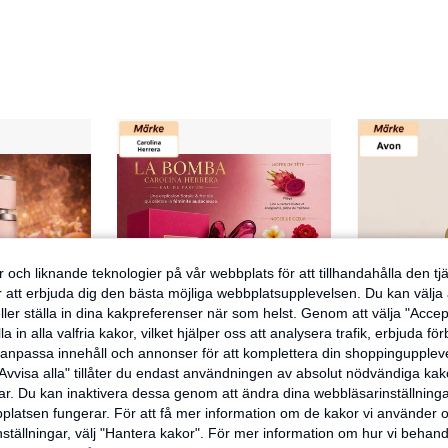
 och liknande teknologier på vår webbplats för att tillhandahålla den t
er att erbjuda dig den bästa möjliga webbplatsupplevelsen. Du kan välja a
ller ställa in dina kakpreferenser när som helst. Genom att välja "Accep
a in alla valfria kakor, vilket hjälper oss att analysera trafik, erbjuda fö
h anpassa innehåll och annonser för att komplettera din shoppingupple
Avvisa alla" tillåter du endast användningen av absolut nödvändiga kak
r. Du kan inaktivera dessa genom att ändra dina webbläsarinställning
latsen fungerar. För att få mer information om de kakor vi använder oc
Fragrance Isle
SHEIN
inställningar, välj "Hantera kakor". För mer information om hur vi behand
Parfum 100ML - Lattafa (3 format tillgängliga)
Carolina Herrera La Bomba 80ml EDP Dam Blommigt Fruktigt Exotiskt Sensuellt Långvarig
A
EU Warehouse
EU Warehouse