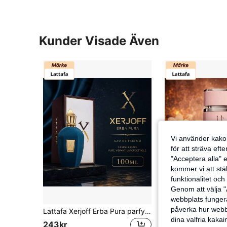
Kunder Visade Även
Vi använder kakor
för att sträva eft
"Acceptera alla" e
kommer vi att ställ
funktionalitet oc
Genom att välja "
webbplats fungera
påverka hur webbp
Lattafa Xerjoff Erba Pura parfym 100 ml, långvarig fruktig citrusmusk, lyxig unisex Eau de Parfum
Fragrance Isle
dina valfria kaka
YARA Women's Eau de 
EU Warehouse
243kr