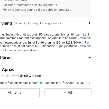
Säljarens information och skyldigheter
För att rapportera denna säljare och/eller produkt
ivning
Blommigt,Fruktig blommig,Kvinnor
ing: Endast för utvärtes bruk. Förvaras utom räckhåll för barn. Låt int
kten komma i kontakt med ögonen. Använd inte på skadad eller irrit
...
Visa alla
d. Avbryt användningen om irritation uppstår.
barhetsmeddelande: Enligt EU-förordning (EG) nr 1223/2009: 1. För
4.83
311
8.5K
er med en total hållbarhet ≤ 30 månader: utgångsdatumet anges m
...
Visa alla
imglassymbol ⌛ + datum på förpackningen, eller på engelska, "bäst f
tsinformation och kontakter
ler "bäst använd före utgången av" + datum; 2. För produkter med en
ållbarhet > 30 månader: PAO är märkt med en symbol för öppen burk
4.83
311
8.5K
ffären
r M representerar månader. Obs: Engångsförpackningar, ej öppnings
ror och andra specificerade artiklar är undantagna från obligatorisk
kning. Se endast de markeringar som är tryckta på den fysiska pro
4.83
311
8.5K
Aprizo
packningen; avbryt användningen omedelbart om försämring uppstå
b***1
är på webben
4.83
311
8.5K
Betyg
Artiklar
Följare
andel återkommande kunder
Etablerat för 1 år sedan
4K+ Sålda nyligen
4.83
311
8.5K
All Items
Följ
4.83
311
8.5K