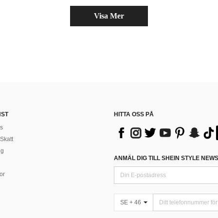
Visa Mer
NST
HITTA OSS PÅ
s
Skatt
ng
ANMÄL DIG TILL SHEIN STYLE NEW
or
SE + 46