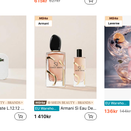
615kr
627kr
TY - BRANDS
SHEIN BEAUTY - BRANDS
EU Warehouse
2 Blanc Eau de Toilette 100 ml
Armani Sì Eau De Parfum Intense 100 ml Gift Set – Perfume Gift Set, Long-Lasting, For Women, Blackcurrant, Gold, Suitable For Evening Wear
EU Warehouse
136kr
144kr
1 410kr