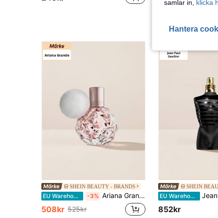
samlar in,
klicka 
189kr
Hantera cook
SHEIN BEAUTY - BRANDS
SHEIN BEAU
Ariana Grande Ari Eau De Parfum 50 ml – Perfume, Long-Lasting, For Women, Floral, Pink, Suitable For Daily Wear
Jean Paul Gaultier Le Male Eau De Parfum Intense
EU Warehouse
-3%
EU Warehouse
508kr
852kr
525kr