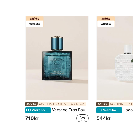
SHEIN BEAUTY - BRANDS
SHEIN BEAU
Versace Eros Eau De Parfum 50 ml – Aromatic Woody Scent With Mint And Vanilla Notes, Long Lasting Intense Fragrance For Men, Ideal For Night Out And Dating, Sophisticated Masculine Appeal, Premium Designer Collection
Lacoste L.12.1
EU Warehouse
EU Warehouse
716kr
544kr