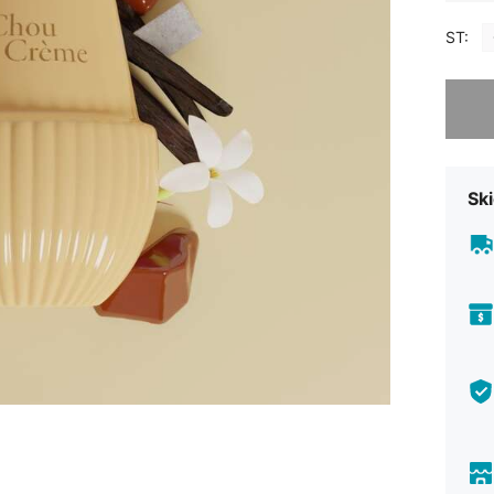
ST:
Denna ar
Ski