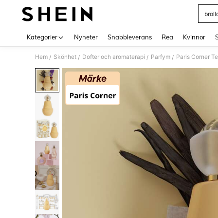
bröl
Use up 
Kategorier
Nyheter
Snabbleverans
Rea
Kvinnor
Hem
Skönhet
Dofter och aromaterapi
Parfym
Paris Corner T
/
/
/
/