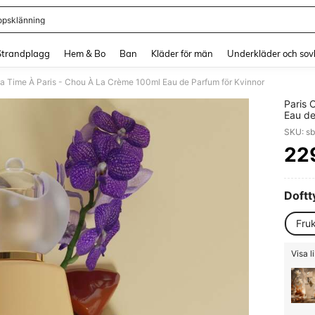
lopsklänning
and down arrow keys to navigate search Senaste sökning and sök och hitta. Pres
Strandplagg
Hem & Bo
Ban
Kläder för män
Underkläder och sov
ea Time À Paris - Chou À La Crème 100ml Eau de Parfum för Kvinnor
Paris 
Eau de
SKU: s
22
PR
Doftt
Fru
Visa l