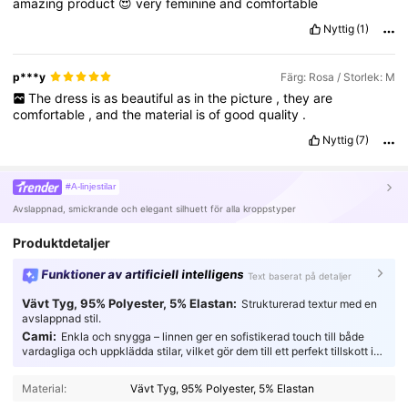
amazing
product
😍
very
feminine
and
comfortable
Nyttig
(1)
p***y
Färg: Rosa / Storlek: M
The
dress
is
as
beautiful
as
in
the
picture
,
they
are
comfortable
,
and
the
material
is
of
good
quality
.
Nyttig
(7)
#A-linjestilar
Avslappnad, smickrande och elegant silhuett för alla kroppstyper
Produktdetaljer
Funktioner av artificiell intelligens
Text baserat på detaljer
Vävt Tyg, 95% Polyester, 5% Elastan:
Strukturerad textur med en
avslappnad stil.
Cami:
Enkla och snygga – linnen ger en sofistikerad touch till både
vardagliga och uppklädda stilar, vilket gör dem till ett perfekt tillskott i
varje garderob.
Material:
Vävt Tyg, 95% Polyester, 5% Elastan