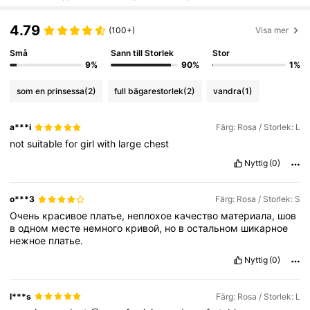
4.79
(100+)
Visa mer
Små
Sann till Storlek
Stor
9%
90%
1%
som en prinsessa
(2)
full bägarestorlek
(2)
vandra
(1)
a***i
Färg: Rosa / Storlek: L
not
suitable
for
girl
with
large
chest
Nyttig
(0)
o***3
Färg: Rosa / Storlek: S
Очень
красивое
платье,
неплохое
качество
материала,
шов
в
одном
месте
немного
кривой,
но
в
остальном
шикарное
нежное
платье.
Nyttig
(0)
l***s
Färg: Rosa / Storlek: L