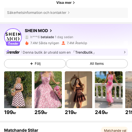
Visa mer
Säkerhetsinformation och kontakter
3.3M Följare
4.82
SHEIN MOD
h***6
betalade
1 dag sedan
r***7
följde
för 10 minuter sedan
7.4M Sålda nyligen
7.4M Återköp
3.3M Följare
4.82
Denna butik är utvald som en
「Trendbutik」
Följ
All Items
3.3M Följare
4.82
3.3M Följare
4.82
3.3M Följare
4.82
199
259
219
249
21
kr
kr
kr
kr
3.3M Följare
4.82
Matchande Stilar
Matchande val