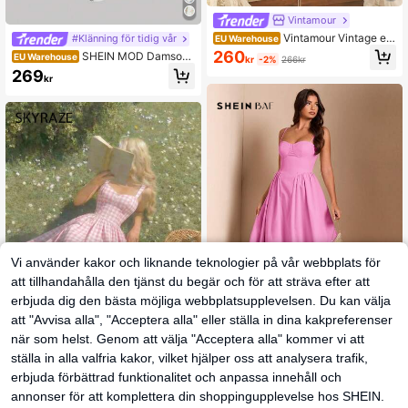
Vintamour
Vintamour Vintage ele
#Klänning för tidig vår
EU Warehouse
gant damklänning med fickor, småbl
260
SHEIN MOD Damsom
EU Warehouse
kr
-2%
266kr
ommigt rosprint, avslappnad semest
marklänning med heltäckande tryc
269
er- och festklänning, sommarklänni
kr
k och spets, bohemisk, blåvit blom
ng för kvinnor, sommarkläder, somm
mig korsettmidiklänning för bröllops
aroutfits för kvinnor, festivaloutfits f
gäster, vintage-toile-tryckt mjölkpi
ör kvinnor, eleganta klänningar för f
gaklänning, spetskantad bustier, co
est, eleganta festklänningar för kvin
ttagecore-stil, sommarfestklänning,
nor, elegant lång festklänning, bröll
elegant festoutfit
opsgästklänning för kvinnor, bröllop
sgästfestklänning, examensklännin
gar, balklänning, eleganta klänning
ar för kvinnor, semesteroutfits, sem
esteroutfits för kvinnor, rosa klännin
g, damkläder i lantlig stil
Vi använder kakor och liknande teknologier på vår webbplats för
att tillhandahålla den tjänst du begär och för att sträva efter att
erbjuda dig den bästa möjliga webbplatsupplevelsen. Du kan välja
att "Avvisa alla", "Acceptera alla" eller ställa in dina kakpreferenser
18
när som helst. Genom att välja "Acceptera alla" kommer vi att
ställa in alla valfria kakor, vilket hjälper oss att analysera trafik,
SHEIN BAE
SHEIN BAE Elegant lå
erbjuda förbättrad funktionalitet och anpassa innehåll och
#Klänning för tidig vår
EU Warehouse
ng puffklänning för kvinnor med spa
232
Skyraze Rosa och vit
annonser för att komplettera din shoppingupplevelse hos SHEIN.
EU Warehouse
kr
ghettiband, mjukrosa, för sommarbr
rutig maxiklänning med knyt i rygge