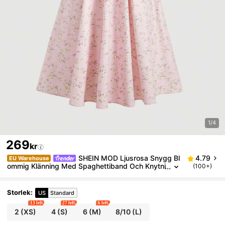
1/4
269
kr
SHEIN MOD Ljusrosa Snygg Bl
4.79
EU Warehouse
ommig Klänning Med Spaghettiband Och Knytni
(100+)
ng I Baksidan
Storlek
:
US
Standard
13 left
27 left
6 left
2
(XS)
4
(S)
6
(M)
8/10
(L)