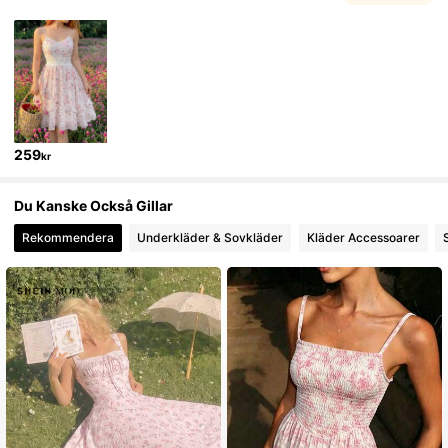
3.3M Följare
4.82
3.3M Följare
4.82
259
kr
3.3M Följare
4.82
Du Kanske Också Gillar
Rekommendera
Underkläder & Sovkläder
Kläder Accessoarer
3.3M Följare
4.82
3.3M Följare
4.82