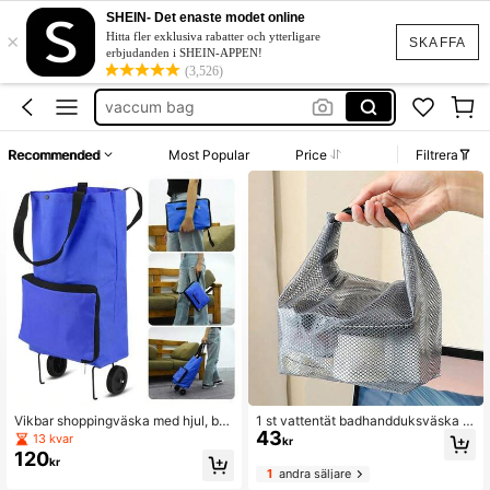
festklänning bröllop
SHEIN- Det enaste modet online
×
beach bag
Hitta fler exklusiva rabatter och ytterligare
SKAFFA
erbjudanden i SHEIN-APPEN!
vattentät väska
(3,526)
vaccum bag
squishies
Recommended
Most Popular
Price
Filtrera
festklänning bröllop
beach bag
Vikbar shoppingväska med hjul, bär
1 st vattentät badhandduksväska m
43
bar supermarket-shoppingvagn/trol
ed handtag och dragkedja, i oxfordt
13 kvar
kr
ley
yg, torr- och våt-väska för dubbel a
120
kr
nvändning, vattentät klädväska, lä
1
andra säljare
mplig för resor, fitness och strand