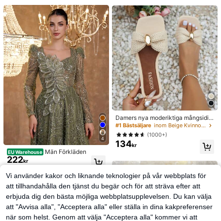
ed digital display, snabbtorkande n
atförvaring i kylskåp, elastiska stret
agellampa, lämplig för dagliga utfly
chskydd, för daglig användning
kter, nagelvårdstillbehör för kvinnor
Damers nya moderiktiga mångsidig
a platta sandaler med fyrkantig tå f
#1 Bästsäljare
inom Beige Kvinnor Sandaler
ör sommaren, strandtofflor, bekväm
(1000+)
a beige utomhus-/vardagsskor för a
4
134
vslappnad stil
kr
Män Förkläden
EU Warehouse
222
kr
Vi använder kakor och liknande teknologier på vår webbplats för
att tillhandahålla den tjänst du begär och för att sträva efter att
erbjuda dig den bästa möjliga webbplatsupplevelsen. Du kan välja
att "Avvisa alla", "Acceptera alla" eller ställa in dina kakpreferenser
när som helst. Genom att välja "Acceptera alla" kommer vi att