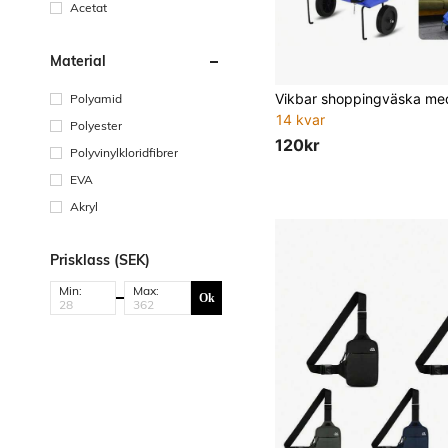
Acetat
Material
Polyamid
14 kvar
Polyester
120kr
Polyvinylkloridfibrer
EVA
Akryl
Prisklass (SEK)
Min:
Max:
Ok