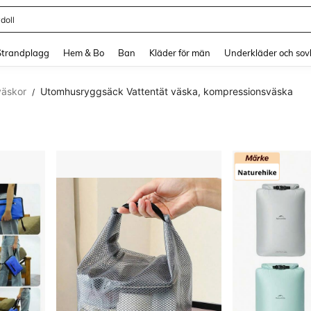
länning
and down arrow keys to navigate search Senaste sökning and sök och hitta. Pres
Strandplagg
Hem & Bo
Ban
Kläder för män
Underkläder och sov
äskor
Utomhusryggsäck Vattentät väska, kompressionsväska
/