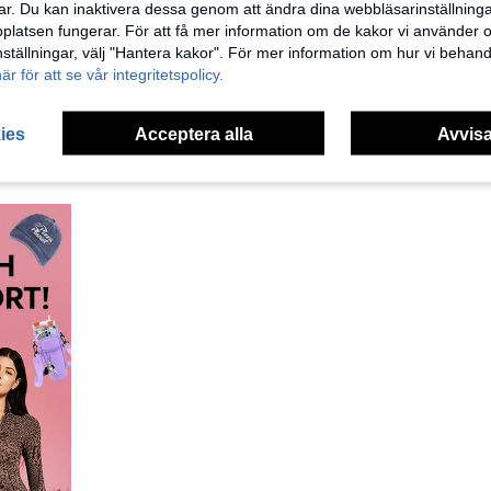
r. Du kan inaktivera dessa genom att ändra dina webbläsarinställning
latsen fungerar. För att få mer information om de kakor vi använder oc
inställningar, välj "Hantera kakor". För mer information om hur vi behand
1 st vattentät baddräktsväska, oxfordtyg, separerad väska för torrt och vått material med handtag och dragkedja, vattentät klädväska för resor, gym, strand
Högkvalitativt regnskydd för ryggsäckar, lämpligt för ryggsäckar med stor kapacitet på 30-40L, dammtätt och stöldskyddat, lämpligt för cykling, vandring, camping, resor och andra utomhusaktiviteter, ultralätt och hopfällbart utomhusvandringscamping, dammtätt och vattentätt skyddsöverdrag lämpligt för ryggsäckar på 30L-40L
här för att se vår integritetspolicy.
Naturehike
1 kvar
3 kvar
53kr
ies
Acceptera alla
Avvisa
178kr
Etablerat för 1