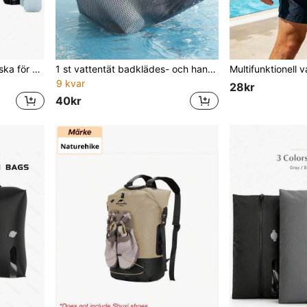
1 st mini vattentät bröstväska för mobiltelefon, axel- och crossbodyväska för utomhussporter och fitness
1 st vattentät badklädes- och handdukspåse i oxfordtyg med våt- och torrdel och dragkedja, lämplig för resor, gym och strand
9 kvar
28kr
40kr