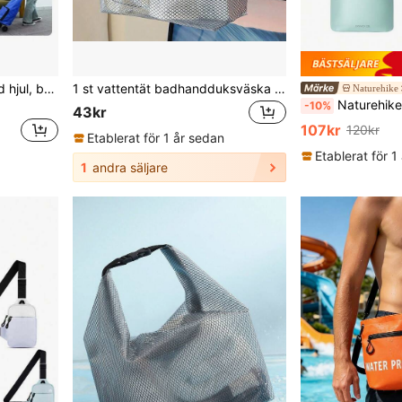
Vikbar shoppingväska med hjul, bärbar supermarket-shoppingvagn/trolley
1 st vattentät badhandduksväska med handtag och dragkedja, i oxfordtyg, torr- och våt-väska för dubbel användning, vattentät klädväska, lämplig för resor, fitness och strand
Naturehike
Naturehike 2L/4L/8L/12L/20L vattentät förvaringsväska med rulltopp och vakuumluftsl
-10%
43kr
107kr
120kr
Etablerat för 1 år sedan
Etablerat för 1
1
andra säljare