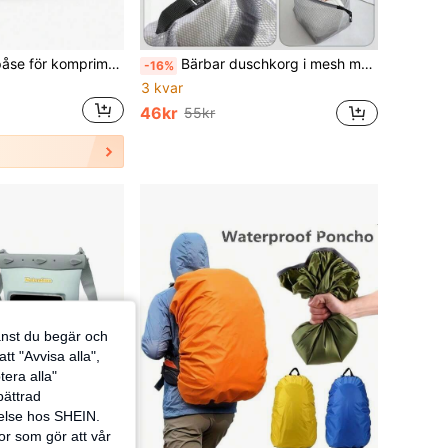
1 st 17L vakuumpåse för komprimering, utomhusresa, vandring, bagage, klädförvaringspåse, klädorganisatör, förvaringslåda, bagageförvaringspåse
Bärbar duschkorg i mesh med handtag, vattentät våt väska, lämplig för kvinnor och män för badkläder och handdukar, 1 st rese necessär, strandväska, kosmetisk organiseringslåda, idealisk för resor, gym, camping, studentboende, strand, badrum, hem, skolstart, nödvändig necessär, duschväska, vattentät väska, förvaringslåda med stor kapacitet, reseessentiell, reseessentiell för kvinnor, kryssningsresa, semesteressentiell, resetillbehör
-16%
3 kvar
46kr
55kr
jänst du begär och
tt "Avvisa alla",
tera alla"
rbättrad
velse hos SHEIN.
or som gör att vår