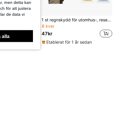
ar, men detta kan
h för att justera
lar de data vi
1 st regnskydd för utomhus-, rese- och sportryggsäck, 45L, dammtätt och bärbart, campingutrustning
Naturehike 2,6L/5,6L blå multifunktionell vattentät väska
8 kvar
47kr
 alla
Etablerat för 1 år sedan
 år sedan