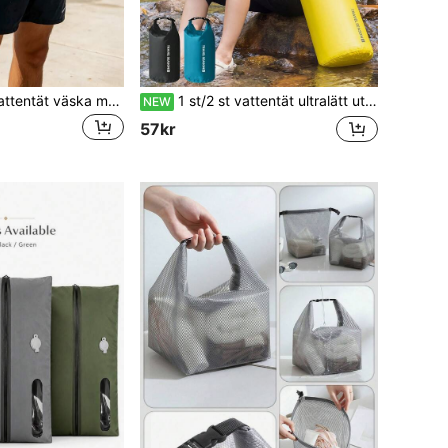
Multifunktionell vattentät väska med förseglad dragkedja, stor förvaringskapacitet, kraftig PVC-mobilväska för män och kvinnor, justerbar axelrem, midjeväska för resor och pendling, strandnödvändigheter, camping, lämplig för skolstart
1 st/2 st vattentät ultralätt utomhus- och strandförvaringsväska i 3 färger, 5L/10L/20L kapacitet, [axelrem säljs separat], kan användas som komprimeringsväska för bagage, flodvandring, rafting, resväska, vadarväska, förvaringsväska för badkläder, stor kapacitet, unisex, lämplig för simning/båt/kajakpaddling/camping/strand, utomhussporter, sommarlovsresor och poolsporter
NEW
57kr