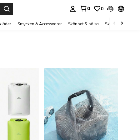
0
0
s Enter to select.
kläder
Smycken & Accessoarer
Skönhet & hälsa
Skor
Curve kläd