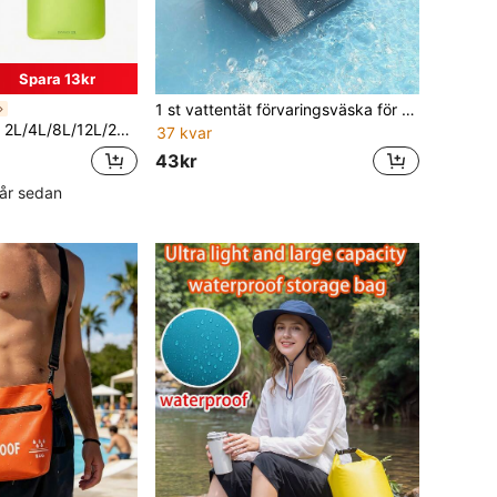
Spara 13kr
1 st vattentät förvaringsväska för baddräkter, oxfordtyg för vått och torrt separerande dragkedja med handtag, vattentät förvaringsväska för kläder lämplig för resor, fitness, strand
äpp, PU 2000 mm vattentät, förvaringsväska för flera användningsområden, lämplig för utomhuscamping, resor och affärsresor
37 kvar
43kr
 år sedan