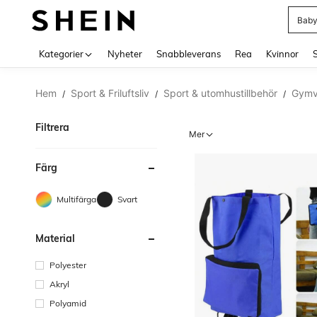
Balk
Use up 
Kategorier
Nyheter
Snabbleverans
Rea
Kvinnor
Hem
Sport & Friluftsliv
Sport & utomhustillbehör
Gymv
/
/
/
Filtrera
Mer
Färg
Multifärgad
Svart
Material
Polyester
Akryl
Polyamid