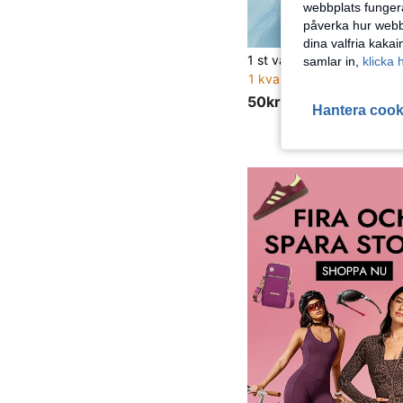
webbplats fungera
påverka hur webbp
dina valfria kaka
samlar in,
klicka 
1 kvar
50kr
Hantera cook