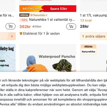
Spara 53kr
Vakuumkomprimeringspåse för resor med stor kapacitet och synligt fönster, bärbar klädesorganisator, lämplig för affärsresor och utomhusbruk, förvaringspåse, lösenordsbox
Naturehike
Naturehike 1 st vattentät ryggsäck för torr och våt separering, 20/30/40L vattentät ryggsäck för simning, båtliv
-12%
13 kvar
28kr
362kr
415kr
Etablerat för 1 år sedan
1
andra säljare
 och liknande teknologier på vår webbplats för att tillhandahålla den t
er att erbjuda dig den bästa möjliga webbplatsupplevelsen. Du kan välja a
ller ställa in dina kakpreferenser när som helst. Genom att välja "Accep
a in alla valfria kakor, vilket hjälper oss att analysera trafik, erbjuda fö
h anpassa innehåll och annonser för att komplettera din shoppingupple
Avvisa alla" tillåter du endast användningen av absolut nödvändiga kak