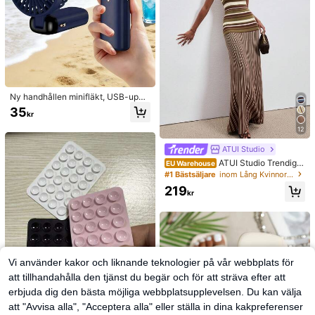
Ny handhållen minifläkt, USB-uppl
addningsbar med digital display; tys
35
kr
t fläkt för studentboende; 3-i-1 fläk
t (handhållen, nackhängd eller bord
12
smodell); vikbar med ställ; 800mAh,
5 vindhastigheter; lämplig för utomh
ATUI Studio
us, kontor, sovrum, camping och res
ATUI Studio Trendig r
EU Warehouse
or, back to school
andig stickad klänning för kvinnor,
#1 Bästsäljare
inom Lång Kvinnors tröjklänningar
sommar
219
kr
Vi använder kakor och liknande teknologier på vår webbplats för
att tillhandahålla den tjänst du begär och för att sträva efter att
erbjuda dig den bästa möjliga webbplatsupplevelsen. Du kan välja
att "Avvisa alla", "Acceptera alla" eller ställa in dina kakpreferenser