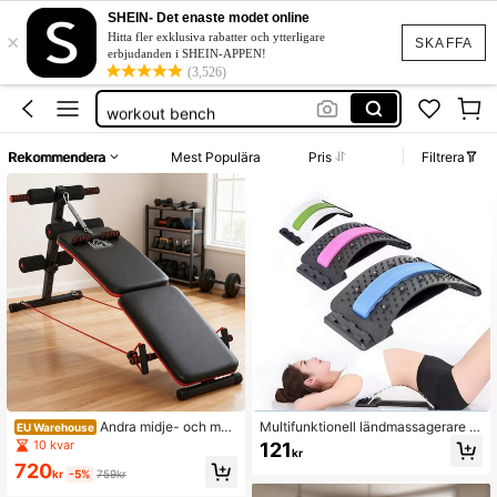
banco de gimnasio multifuncional
SHEIN- Det enaste modet online
×
ab trainer
Hitta fler exklusiva rabatter och ytterligare
SKAFFA
erbjudanden i SHEIN-APPEN!
träningsredskap
(3,526)
workout bench
banc musculation
Rekommendera
Mest Populära
Pris
Filtrera
banco de gimnasio multifuncional
ab trainer
Andra midje- och mag
Multifunktionell ländmassagerare o
EU Warehouse
brädor, fitnessbänkar
ch stretchmaskin, platsbesparande
10 kvar
121
kr
med hög belastningskapacitet, för
720
män och kvinnor, fitnessnybörjare o
kr
-5%
759kr
ch entusiaster, perfekt för hem och