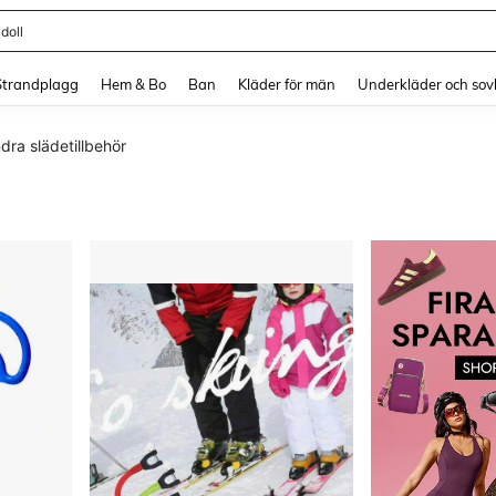
doll
and down arrow keys to navigate search Senaste sökning and sök och hitta. Pres
Strandplagg
Hem & Bo
Ban
Kläder för män
Underkläder och sov
dra slädetillbehör