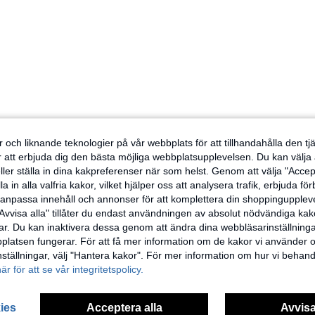
 och liknande teknologier på vår webbplats för att tillhandahålla den t
er att erbjuda dig den bästa möjliga webbplatsupplevelsen. Du kan välja a
ller ställa in dina kakpreferenser när som helst. Genom att välja "Accep
a in alla valfria kakor, vilket hjälper oss att analysera trafik, erbjuda fö
h anpassa innehåll och annonser för att komplettera din shoppingupple
Avvisa alla" tillåter du endast användningen av absolut nödvändiga kak
r. Du kan inaktivera dessa genom att ändra dina webbläsarinställning
latsen fungerar. För att få mer information om de kakor vi använder oc
inställningar, välj "Hantera kakor". För mer information om hur vi behand
här för att se vår integritetspolicy.
ies
Acceptera alla
Avvisa