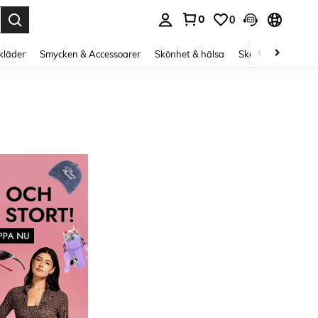
0
0
s Enter to select.
kläder
Smycken & Accessoarer
Skönhet & hälsa
Skor
Curve kläd