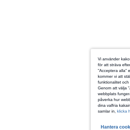
Vi använder kakor
för att sträva eft
"Acceptera alla" e
kommer vi att ställ
funktionalitet oc
Genom att välja "
webbplats fungera
påverka hur webbp
dina valfria kaka
samlar in,
klicka 
Hantera cook