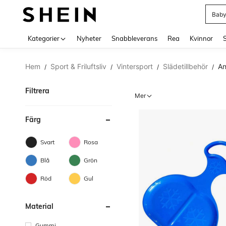
Baby
Use up 
Kategorier
Nyheter
Snabbleverans
Rea
Kvinnor
Hem
Sport & Friluftsliv
Vintersport
Slädetillbehör
An
/
/
/
/
Filtrera
Mer
Färg
Svart
Rosa
Blå
Grön
Röd
Gul
Material
Gummi