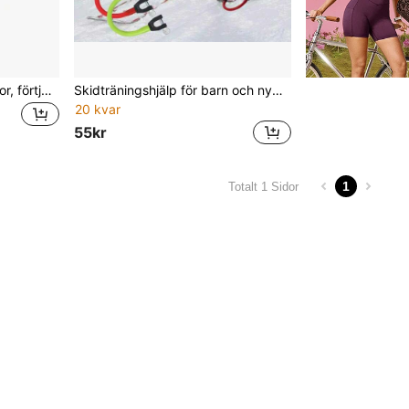
Flerfärgade barns snöpulkor, förtjockade plastskidor, utomhussnö, grässkidåkning, skridskoåkning, sandåkningsleksaker med handtag
Skidträningshjälp för barn och nybörjare, gummerad och fallskyddad, utomhustränare för skidbrädekoppling
20 kvar
55kr
1
Totalt 1 Sidor