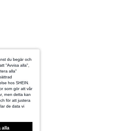
jänst du begär och
tt "Avvisa alla",
tera alla"
rbättrad
velse hos SHEIN.
or som gör att vår
ar, men detta kan
h för att justera
lar de data vi
 alla