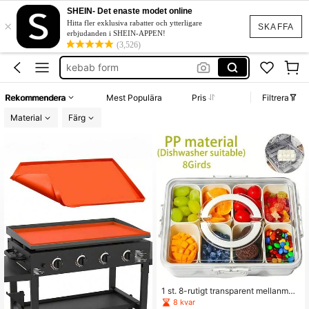
grill
SHEIN- Det enaste modet online
×
grill tillbehör
Hitta fler exklusiva rabatter och ytterligare
SKAFFA
erbjudanden i SHEIN-APPEN!
kebab form
(3,526)
grill skydd
grill spett
Rekommendera
Mest Populära
Pris
Filtrera
grill
Material
Färg
1 st. 8-rutigt transparent mellanmåls
låda, bärbar frukt- och grönsaksgod
8 kvar