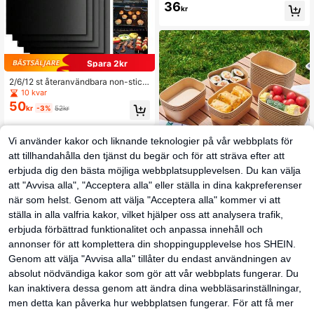
lagningspapper, smörgåsinpacknin
36
kr
g, burgarpapper, bakplåtspapper, ko
rgfoder, bakpapper för självständigh
etsdagen, 4 juli, sommargrillning, pi
cknick, examensfest, skolstart
Spara 2kr
2/6/12 st återanvändbara non-stick
grillmattor - Lämplig för gas-, kol- e
10 kvar
ller elektriska grillar - Lätt att rengör
50
kr
-3%
52kr
a - 15,75 x 13 tum, svart
Vi använder kakor och liknande teknologier på vår webbplats för
att tillhandahålla den tjänst du begär och för att sträva efter att
erbjuda dig den bästa möjliga webbplatsupplevelsen. Du kan välja
att "Avvisa alla", "Acceptera alla" eller ställa in dina kakpreferenser
4/8/12 st engångsmatbåtar i kraftpa
när som helst. Genom att välja "Acceptera alla" kommer vi att
pper, fettavvisande matbrickor, serv
1 kvar
eringskorgar för snacks för pommes
83
ställa in alla valfria kakor, vilket hjälper oss att analysera trafik,
kr
frites, burgare, korv, nachos, popcor
erbjuda förbättrad funktionalitet och anpassa innehåll och
n, tacos, frukt och BBQ, picknick, c
amping, foodtruck, fest, takeaway,
annonser för att komplettera din shoppingupplevelse hos SHEIN.
köksartiklar
Genom att välja "Avvisa alla" tillåter du endast användningen av
absolut nödvändiga kakor som gör att vår webbplats fungerar. Du
kan inaktivera dessa genom att ändra dina webbläsarinställningar,
men detta kan påverka hur webbplatsen fungerar. För att få mer