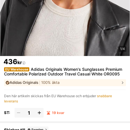
1/4
436
kr
Adidas Originals Women's Sunglasses Premium
EU Warehouse
Comfortable Polarized Outdoor Travel Casual White OR0095
Adidas Originals
100% äkta
Den här artikeln skickas från EU Warehouse och erbjuder
snabbare
leverans
ST:
19 kvar
Skickas till
Sweden