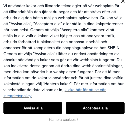
Vi använder kakor och liknande teknologier på vår webbplats för
att tillhandahålla den tjänst du begär och för att sträva efter att
erbjuda dig den bästa möjliga webbplatsupplevelsen. Du kan välja
Adidas Originals
att "Avvisa alla", "Acceptera alla" eller ställa in dina kakpreferenser
Adidas Originals Wom
LINFEMAND
EU Warehouse
en's Sunglasses Comfortable Polari
när som helst. Genom att välja "Acceptera alla" kommer vi att
16 kvar
LINFEMAND Oversize
EU Warehouse
zed UV Protection Vacation Outdoo
d utomhusmodeglasögon, vindskyd
ställa in alla valfria kakor, vilket hjälper oss att analysera trafik,
318
103
r Travel Black OR0010
kr
kr
dade för bilkörning, strand, fest och
erbjuda förbättrad funktionalitet och anpassa innehåll och
festival, för män och kvinnor
annonser för att komplettera din shoppingupplevelse hos SHEIN.
Genom att välja "Avvisa alla" tillåter du endast användningen av
absolut nödvändiga kakor som gör att vår webbplats fungerar. Du
kan inaktivera dessa genom att ändra dina webbläsarinställningar,
men detta kan påverka hur webbplatsen fungerar. För att få mer
information om de kakor vi använder och för att justera dina valfria
kakainställningar, välj "Hantera kakor". För mer information om hur
vi behandlar de data vi samlar in,
klicka här för att se vår
integritetspolicy.
Avvisa alla
Acceptera alla
LÄGG TILL I
Hantera cookies
SHOPPA NU
26
VARUKORGEN