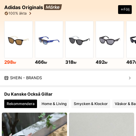
Adidas Originals
Följ
100% äkta
298
466
318
492
467
kr
kr
kr
kr
SHEIN - BRANDS
Du Kanske Också Gillar
Rekommendera
Home & Living
Smycken & Klockor
Väskor & B