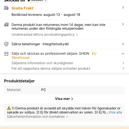
Gratis Frakt
Beräknad leverans:
augusti 13 - augusti 18
Denna produkt kan returneras inom 14 dagar, men kan inte
returneras under den förlängda returperioden
Underkastad rättvis användningspolicy
Säkra betalningar · Integritetsskydd
Säljs och skickas av professionell säljare: SHEIN
EU
Warehouse
Säljarens information och skyldigheter
För att rapportera denna säljare och/eller produkt
Produktdetaljer
Material:
PC
Visa mer
1) Denna produkt är avsedd att skydda mot risken för ögonskador or
sakade av solljus. 2) Ej för direkt observation av solen. 3) Ej för skydd m
...
Visa alla
ot artificiella ljuskällor, t.ex. solarier. 4) Ej för användning som ögonskyd
Säkerhetsinformation och kontakter
d mot mekanisk stöt.