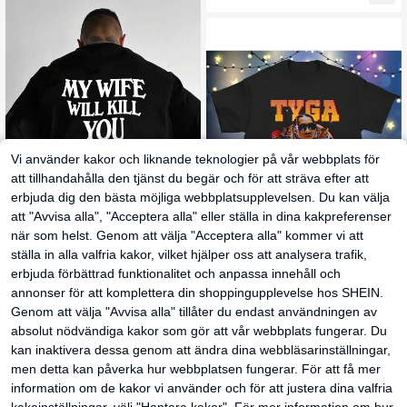
nt till pojkvännen
Vi använder kakor och liknande teknologier på vår webbplats för
att tillhandahålla den tjänst du begär och för att sträva efter att
erbjuda dig den bästa möjliga webbplatsupplevelsen. Du kan välja
att "Avvisa alla", "Acceptera alla" eller ställa in dina kakpreferenser
när som helst. Genom att välja "Acceptera alla" kommer vi att
ställa in alla valfria kakor, vilket hjälper oss att analysera trafik,
Herr T-shirt med texttryck "My Wife
erbjuda förbättrad funktionalitet och anpassa innehåll och
Will Kill You", rund hals, kort ärm, ca
#1 Bästsäljare
inom Slogan Herr T-shirts
Tyga Rapper Collage
EU Warehouse
annonser för att komplettera din shoppingupplevelse hos SHEIN.
sual slim fit
136
177
T-shirt med ikoniskt tryck - Kortärm
kr
kr
-16%
213kr
Genom att välja "Avvisa alla" tillåter du endast användningen av
ad, avslappnad t-shirt med rund hal
s, storlek S-5XL (alla storlekar) | Ma
absolut nödvändiga kakor som gör att vår webbplats fungerar. Du
skintvättbara kläder för rapfans
kan inaktivera dessa genom att ändra dina webbläsarinställningar,
men detta kan påverka hur webbplatsen fungerar. För att få mer
information om de kakor vi använder och för att justera dina valfria