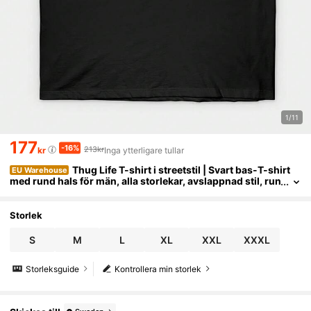
1/11
177
-16%
213kr
kr
Inga ytterligare tullar
Thug Life T-shirt i streetstil | Svart bas-T-shirt
EU Warehouse
med rund hals för män, alla storlekar, avslappnad stil, run
d hals, lätt stretchigt tyg, normal passform, tryckt mönst
er, korta ärmar.
Storlek
S
M
L
XL
XXL
XXXL
Storleksguide
Kontrollera min storlek