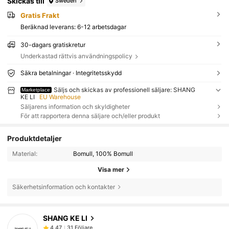
Skickas till
Sweden
Gratis Frakt
Beräknad leverans:
6-12 arbetsdagar
30-dagars gratiskretur
Underkastad rättvis användningspolicy
Säkra betalningar · Integritetsskydd
Säljs och skickas av professionell säljare: SHANG
Marketplace
KE LI
EU Warehouse
Säljarens information och skyldigheter
För att rapportera denna säljare och/eller produkt
Produktdetaljer
Material:
Bomull, 100% Bomull
Visa mer
Säkerhetsinformation och kontakter
31 Följare
4.47
SHANG KE LI
31 Följare
4.47