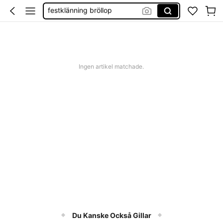
boho klänning
shorts dam
western outfit women
squishies
Ingen artikel matchade.
Du Kanske Också Gillar