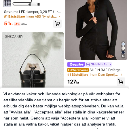
Sovrums LED-lampor, 3,28 FT (1 rul
le)~98,42 FT (2 rullar) RGB LED Stri
#1 Bästsäljare
inom ABS Nyhetsbelysning
p-lampor med IR 44 nycklar fjärrko
51
ntroll, USB 5V LED Strip-lampor me
kr
-1%
52kr
d självhäftande baksida Justerbar f
ärg Sovrumsfestdekoration
14
SHEIN BAE
SHEIN BAE Enfärgad
EU Warehouse
sportjacka med dragkedja och tum
#1 Bästsäljare
inom Dam Sportjackor
hål, athleisure
127
kr
Vi använder kakor och liknande teknologier på vår webbplats för
att tillhandahålla den tjänst du begär och för att sträva efter att
erbjuda dig den bästa möjliga webbplatsupplevelsen. Du kan välja
7
att "Avvisa alla", "Acceptera alla" eller ställa in dina kakpreferenser
när som helst. Genom att välja "Acceptera alla" kommer vi att
SheCarry
SHECARRY 1 ST DAMMODE 2-I-1
ställa in alla valfria kakor, vilket hjälper oss att analysera trafik,
AXEL- OCH AXELVÄSKA FÖR PEND
#1 Bästsäljare
inom Svart Kvinnor Top Handtag Väskor