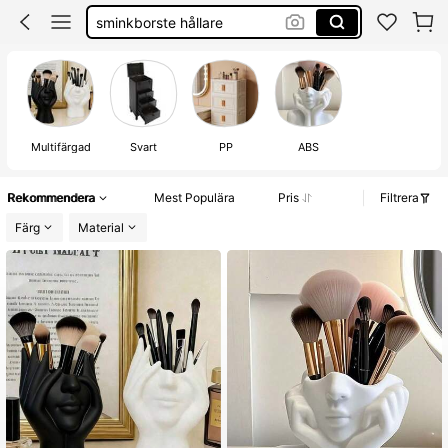
sminkbord
smyckeskrin
smink förvaring
Multifärgad
Svart
PP
ABS
Rekommendera
Mest Populära
Pris
Filtrera
Färg
Material