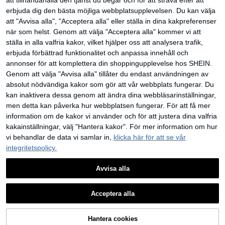
att tillhandahålla den tjänst du begär och för att sträva efter att
n, multifunktionell axel-/ryggsäcksv
klåda med draglåda, dammtät smin
14 kvar
233
äska för smink, behållare för skönh
kväska med flera lager och stor kap
kr
erbjuda dig den bästa möjliga webbplatsupplevelsen. Du kan välja
163
ets- och nageltillbehör
acitet, lämplig för badrum, sminkbor
kr
att "Avvisa alla", "Acceptera alla" eller ställa in dina kakpreferenser
1
andra säljare
d, läppstift, hudvård, sminkborstar, a
4
andra säljare
nsiktsrengöring, ansiktsmaskförvari
när som helst. Genom att välja "Acceptera alla" kommer vi att
ng
ställa in alla valfria kakor, vilket hjälper oss att analysera trafik,
erbjuda förbättrad funktionalitet och anpassa innehåll och
annonser för att komplettera din shoppingupplevelse hos SHEIN.
Genom att välja "Avvisa alla" tillåter du endast användningen av
absolut nödvändiga kakor som gör att vår webbplats fungerar. Du
kan inaktivera dessa genom att ändra dina webbläsarinställningar,
men detta kan påverka hur webbplatsen fungerar. För att få mer
information om de kakor vi använder och för att justera dina valfria
kakainställningar, välj "Hantera kakor". För mer information om hur
vi behandlar de data vi samlar in,
klicka här för att se vår
integritetspolicy.
Avvisa alla
1
1 set lyxig kosmetikaorganisatör för
0
skrivbord med lådor, flerskiktad smi
Krämfärgad minimalistisk förvarings
275
Acceptera alla
kr
nkförvaring med stor kapacitet och
låda | Design med flera lådor, effekti
9 kvar
dammskydd, perfekt för badrum, sm
v organisation för kosmetika och s
2
andra säljare
169
inkbord, läppstift, hudvård, sminkbo
må föremål | Plastmaterial, lämplig f
kr
rstar, rengöring, ansiktsmasker m.
ör bordsbruk, inredning i sminkrum
Hantera cookies
1
andra säljare
m., sminkbox, förvaringsbox, förbätt