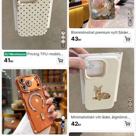
14
Blommönstrat premium nytt fjäder-
mesh minimalistiskt mode mobilskal
43
kr
skyddande cover för iPhone 17/17
Pro Max/15/16/16 Pro/A14/A15/S23
7
U/A50/A12/A32/A52/A72/A51/A21
S/A13/A14S
Prickig TPU-mobilska
EU Warehouse
l i vitt och svart med matt finish, stöt
41
kr
säkert med lychee-textur, kompatib
elt med 12 13 14 15 16 17 Pro Max,
A55/54/53/52/51, S25/24/23/22/21
-serien, vårpresent till fest, födelsed
ag, årsdag och mamma, estetisk
Minimalistiskt vitt läder, älgmönster,
stötsäkert 1 st. vit lädertextur, enkel
42
kr
t vintage-hjortmönster, premium-tel
efonskal, kompatibelt med 16 Pro M
9
ax, 15, 14 Plus, 13, 12, 11, personligt