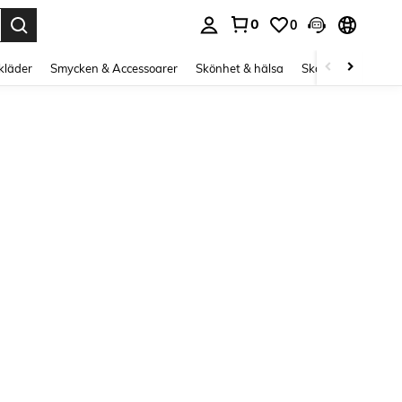
0
0
s Enter to select.
kläder
Smycken & Accessoarer
Skönhet & hälsa
Skor
Curve kläd