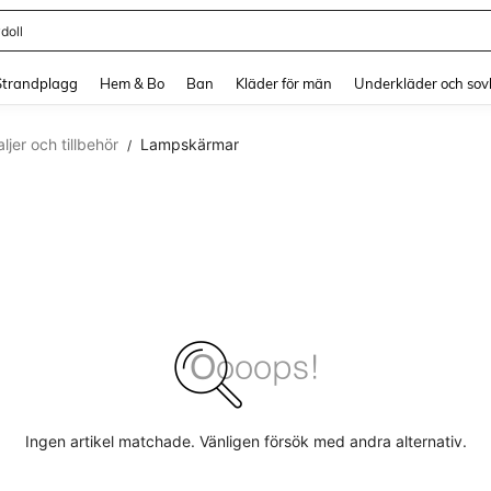
doll
and down arrow keys to navigate search Senaste sökning and sök och hitta. Pres
Strandplagg
Hem & Bo
Ban
Kläder för män
Underkläder och sov
jer och tillbehör
Lampskärmar
/
Ingen artikel matchade. Vänligen försök med andra alternativ.