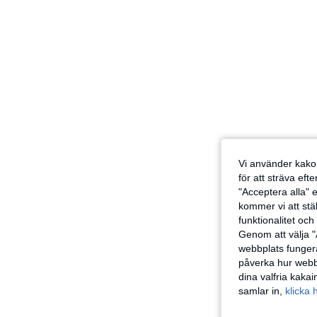
Vi använder kakor
för att sträva eft
"Acceptera alla" e
kommer vi att ställ
funktionalitet oc
Genom att välja "
webbplats fungera
påverka hur webbp
dina valfria kaka
samlar in,
klicka 