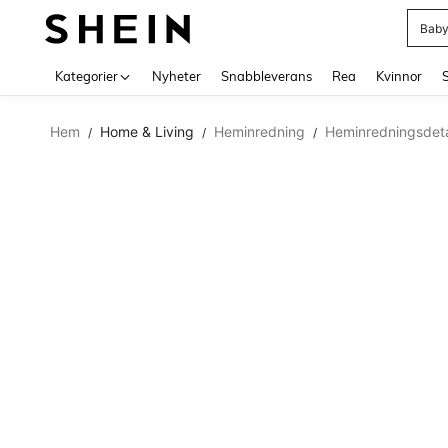
Baby
Use up 
Kategorier
Nyheter
Snabbleverans
Rea
Kvinnor
Hem
Home & Living
Heminredning
Heminredningsdetal
/
/
/