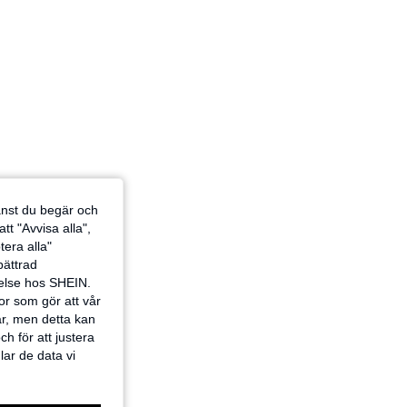
jänst du begär och
tt "Avvisa alla",
tera alla"
rbättrad
velse hos SHEIN.
or som gör att vår
ar, men detta kan
h för att justera
lar de data vi