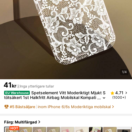
1/4
41
kr
Inga ytterligare tullar
Spetselement Vitt Moderiktigt Mjukt S
4.71
EU Warehouse
tötsäkert 1st Halkfritt Airbag Mobilskal Kompati
(1000+)
belt Med 11/12/13/14/15/16 Pro Max Bröllopspr
#
5
Bästsäljare
inom iPhone 6/6s Moderiktiga mobilskal
esent Fest Födelsedag Jubileum
Färg: Multifärgad