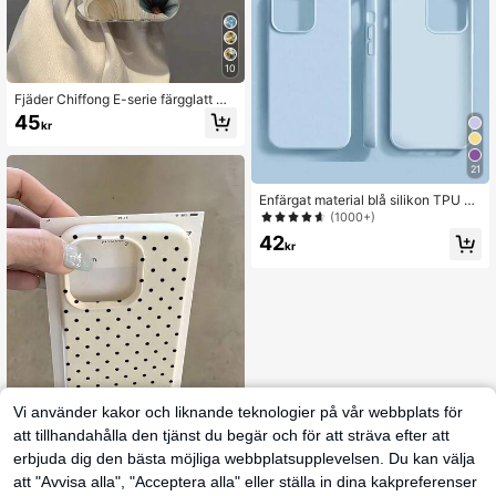
10
Fjäder Chiffong E-serie färgglatt må
lat stötsäkert mobilskal, kompatibel
45
kr
t med 17 Pro Max 17 Pro 17 Air 16 15
14 13 12 11 Pro Max XR XS, S24 S2
3 A04 A05 A14 A12 A15 A33 A53 A
21
32 A35 A34, hållbart skyddande m
obilskal
Enfärgat material blå silikon TPU st
ötsäker anti-gulning mjuk beröring r
(1000+)
en blå hybrid flytande silikon telefo
42
nskal kompatibel med iPhone vår p
kr
åskgåva
Vi använder kakor och liknande teknologier på vår webbplats för
att tillhandahålla den tjänst du begär och för att sträva efter att
erbjuda dig den bästa möjliga webbplatsupplevelsen. Du kan välja
7
att "Avvisa alla", "Acceptera alla" eller ställa in dina kakpreferenser
Prickig TPU-mobilskal i vitt och sva