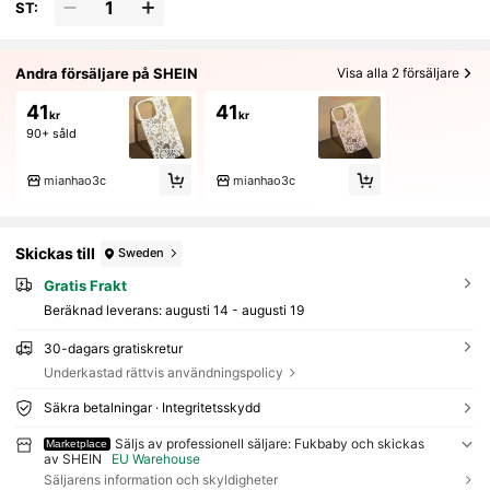
ST:
Andra försäljare på SHEIN
Visa alla 2 försäljare
41
41
kr
kr
90+ såld
mianhao3c
mianhao3c
Skickas till
Sweden
Gratis Frakt
Beräknad leverans:
augusti 14 - augusti 19
30-dagars gratiskretur
Underkastad rättvis användningspolicy
Säkra betalningar · Integritetsskydd
Säljs av professionell säljare: Fukbaby och skickas
Marketplace
av SHEIN
EU Warehouse
Säljarens information och skyldigheter