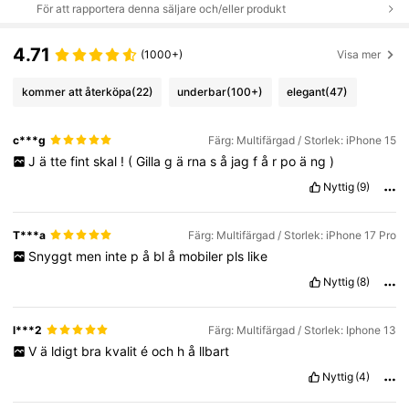
För att rapportera denna säljare och/eller produkt
4.71
(1000+)
Visa mer
kommer att återköpa
(22)
underbar
(100+)
elegant
(47)
c***g
Färg: Multifärgad / Storlek: iPhone 15
J
ä
tte
fint
skal
!
(
Gilla
g
ä
rna
s
å
jag
f
å
r
po
ä
ng
)
Nyttig
(9)
T***a
Färg: Multifärgad / Storlek: iPhone 17 Pro
Snyggt
men
inte
p
å
bl
å
mobiler
pls
like
Nyttig
(8)
l***2
Färg: Multifärgad / Storlek: Iphone 13
V
ä
ldigt
bra
kvalit
é
och
h
å
llbart
Nyttig
(4)