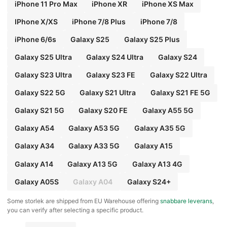
iPhone 11 Pro Max
iPhone XR
iPhone XS Max
IPhone X/XS
iPhone 7/8 Plus
iPhone 7/8
iPhone 6/6s
Galaxy S25
Galaxy S25 Plus
Galaxy S25 Ultra
Galaxy S24 Ultra
Galaxy S24
Galaxy S23 Ultra
Galaxy S23 FE
Galaxy S22 Ultra
Galaxy S22 5G
Galaxy S21 Ultra
Galaxy S21 FE 5G
Galaxy S21 5G
Galaxy S20 FE
Galaxy A55 5G
Galaxy A54
Galaxy A53 5G
Galaxy A35 5G
Galaxy A34
Galaxy A33 5G
Galaxy A15
Galaxy A14
Galaxy A13 5G
Galaxy A13 4G
Galaxy A05S
Galaxy A04
Galaxy S24+
​Some storlek are shipped from EU Warehouse offering
snabbare leverans
,
you can verify after selecting a specific product.