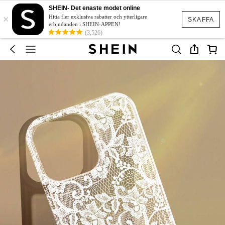
SHEIN- Det enaste modet online
×
Hitta fler exklusiva rabatter och ytterligare
SKAFFA
erbjudanden i SHEIN-APPEN!
(3,526)