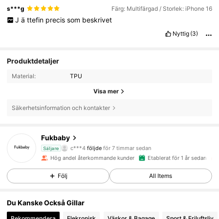
s***g
Färg: Multifärgad / Storlek: iPhone 16
J
ä
ttefin
precis
som
beskrivet
Nyttig
(3)
Produktdetaljer
Material:
TPU
Visa mer
Säkerhetsinformation och kontakter
14K Följare
4.90
Fukbaby
c***4
följde
för 7 timmar sedan
R***e
är på webben
Säljare
14K Följare
4.90
Hög andel återkommande kunder
Etablerat för 1 år sedan
Följ
All Items
14K Följare
4.90
Du Kanske Också Gillar
Rekommendera
Elekronisk
Väskor & Bagage
Sport & Friluftsliv