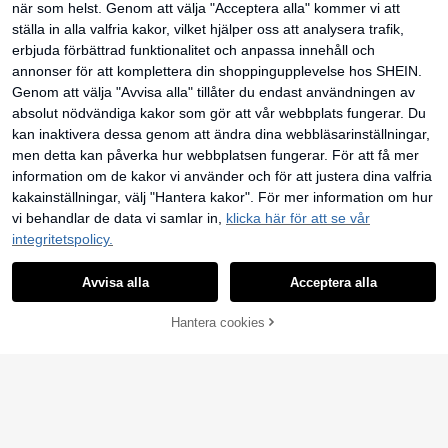
rt med matt finish, stötsäkert med ly
när som helst. Genom att välja "Acceptera alla" kommer vi att
#1 Bästsäljare
inom Galaxy A55 5G Telefonfodral
chee-textur, kompatibelt med 12 13
ställa in alla valfria kakor, vilket hjälper oss att analysera trafik,
41
14 15 16 17 Pro Max, A55/54/53/52/
kr
51, S25/24/23/22/21-serien, vårpre
erbjuda förbättrad funktionalitet och anpassa innehåll och
sent till fest, födelsedag, årsdag och
annonser för att komplettera din shoppingupplevelse hos SHEIN.
mamma, estetisk
Genom att välja "Avvisa alla" tillåter du endast användningen av
absolut nödvändiga kakor som gör att vår webbplats fungerar. Du
kan inaktivera dessa genom att ändra dina webbläsarinställningar,
men detta kan påverka hur webbplatsen fungerar. För att få mer
information om de kakor vi använder och för att justera dina valfria
kakainställningar, välj "Hantera kakor". För mer information om hur
vi behandlar de data vi samlar in,
klicka här för att se vår
integritetspolicy.
Avvisa alla
Acceptera alla
LÄGG TILL I
Hantera cookies
SHOPPA NU
VARUKORGEN