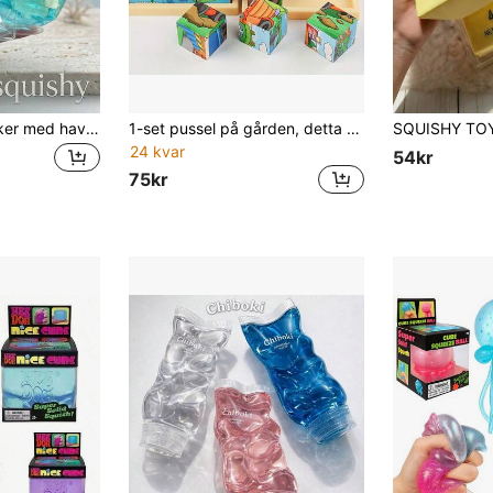
1/2/3 st klämleksaker med havsskal och snäcka, realistiska 3D-fingertoppsleksaker för stresslindring och ångestlindring, sommarleksaker, lämpliga för studenter/kontorsarbetare, födelsedags-/examenspresent, skrivbordsdekoration för vuxna, partyfavoriter, skolpriser, påsk-/julklappar
1-set pussel på gården, detta pussel som förbättrar intelligensen ger intellektuell utveckling och lycka
24 kvar
54kr
75kr