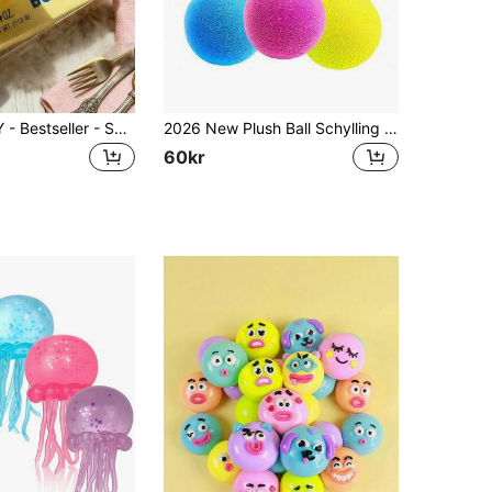
SQUISHY TOY - Bestseller - Supermjuk Butter Stick Milk Bar klämleksak för stresslindring för pojkar och flickor - Rekommenderad högtidsgåva - Rekommenderad födelsedagspresent - Leksak - Rekommenderad Alla hjärtans dag-present - Perfekt present
2026 New Plush Ball Schylling Nee Dohs, mjuk plyschboll med molnliknande känsla, vågig textur, synlig och taktil, maltosfluffig spetsig stressboll, stresslindrande dekompressionsverktyg, födelsedagspresent, högtidspresent, perfekt present
60kr