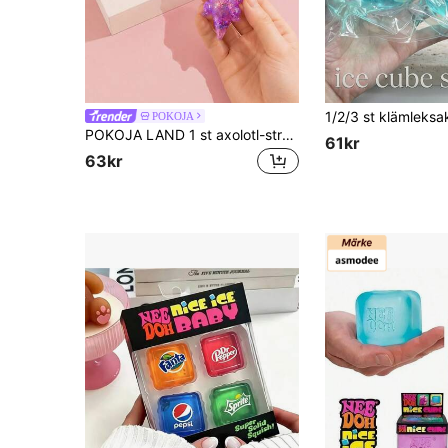
POKOJA
POKOJA LAND 1 st axolotl-stressboll, söt squishy att klämma på, sensorisk axolotl-leksak, squish sugar ball med långsam återhämtning och glitter, stresslindrande leksak för barn och vuxna, för ångest/terapi/klassrum
61kr
63kr