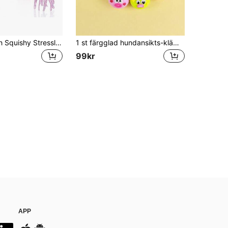
Glitter Jellyfish Squishy Stressleksak: Transparent glänsande snäckskals-klämleksak för fingertopparna, söt somrig oceanisk sensorisk avstressningsleksak, lämplig för vuxna och samlare av fingertoppsleksaker som mors dag-present
1 st färgglad hundansikts-klämleksak, rolig stressboll med ansiktsuttryck som ändras, mjuk formbar slow-rebound fidgetleksak, lämplig för barn, tonåringar och vuxna, partyfavoriter, påsefylla till presentpåsar, klassrumspriser, födelsedagspresenter
99kr
APP