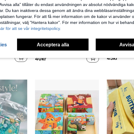
Avvisa alla" tillåter du endast användningen av absolut nödvändiga kak
r. Du kan inaktivera dessa genom att ändra dina webbläsarinställning
latsen fungerar. För att få mer information om de kakor vi använder oc
inställningar, välj "Hantera kakor". För mer information om hur vi behand
här för att se vår integritetspolicy.
inom Barnens fidgetleksaker
#8 Bästsäljare
ies
Acceptera alla
Avvisa
1 st ny stor jordgubbsformad slow-rebound klämleksak, stor klämväxt, PU-fylld sensorisk växt, sötdoftande stresslindrande klämboll, lämplig för vuxna
POK
21 kvar
POKOJA LAND 1/2/4/8 st. Sockerkärlek och stjärnor sensorisk fidgetleksak, kläm sockerboll stressboll med klibbig insida, lämplig för ångest, autism, ADHD, fidgeting, stresslindrande leksaker, festgodis, födelsedagspresenter, presentaskfyllning, festpresent
inom Barnens fidgetleksaker
inom Barnens fidgetleksaker
#8 Bästsäljare
#8 Bästsäljare
21 kvar
21 kvar
45kr
40kr
inom Barnens fidgetleksaker
#8 Bästsäljare
21 kvar