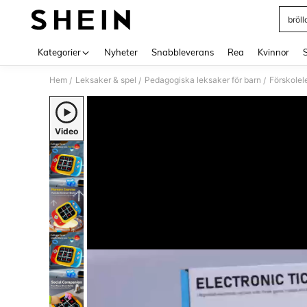
bröl
Use up 
Kategorier
Nyheter
Snabbleverans
Rea
Kvinnor
Hem
Leksaker & spel
Pedagogiska leksaker för barn
Förskolel
/
/
/
Video