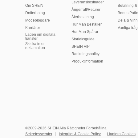
Leveranskostnader
Om SHEIN
Betalning & 
Ångerrätt/Returer
Dotterbolag
Bonus Poä
Återbetalning
Modebloggare
Dela & Vinn
Hur Man Beställer
Karriärer
Vanliga fråg
Hur Man Spårar
Lagen om digitala
tjänster
Storleksguide
Skicka in en
SHEIN VIP
reklamation
Rankningspolicy
​Produktinformation
©2009-2026 SHEIN Alla Rättigheter Förbehållna
Sekretesscenter
Integritet & Cookie Policy
Hantera Cookies