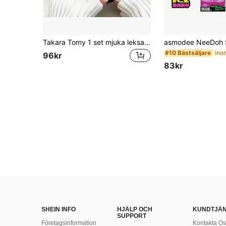
Takara Tomy 1 set mjuka leksaker för barn, kubformad stressleksak, transparent klämbar stressleksak för barn, söt sodatema sensorisk stressleksak, bärbar liten unisex stressleksak, ångestdämpande handklämbar squishy-leksak, perfekt present till barnfödelsedagsparty och belöningar (slumpmässig stil)
#10 Bästsäljare
96kr
83kr
SHEIN INFO
HJÄLP OCH
KUNDTJÄ
SUPPORT
Företagsinformation
Kontakta Os