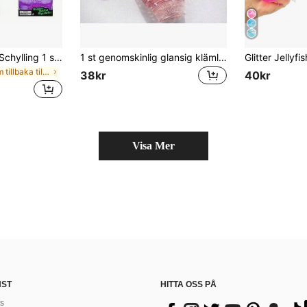
asmodee NeeDoh Schylling 1 st slumpmässig squishy stresskub, mjuk sensorisk klämboll med långsam återhämtning, handhållen leksak för ångestlindring på skrivbordet (slumpmässig yttre förpackningsask)
1 st genomskinlig glansig klämleksak i tandkrämstubsform, mjuk geléliknande stressleksak för fingertopparna i TPR-material, söt sensorisk handleksak för barn, ångestlindrande, barnfestpresent, Independence Day-present, mjuk leksak
inom tillbaka till skolan Barnens fidgetleksaker
38kr
40kr
Visa Mer
NST
HITTA OSS PÅ
s