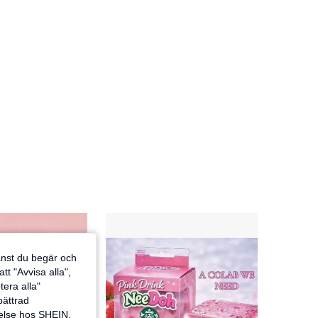
4.78
50
1.4K
4.78
50
1.4K
4.78
50
1.4K
jänst du begär och
tt "Avvisa alla",
tera alla"
rbättrad
velse hos SHEIN.