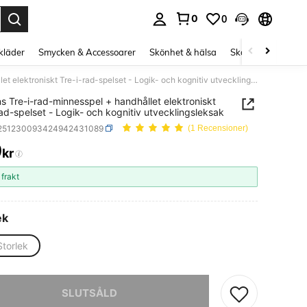
0
0
s Enter to select.
kläder
Smycken & Accessoarer
Skönhet & hälsa
Skor
Curve kläd
Barnens Tre-i-rad-minnesspel + handhållet elektroniskt Tre-i-rad-spelset - Logik- och kognitiv utvecklingsleksak
s Tre-i-rad-minnesspel + handhållet elektroniskt
rad-spelset - Logik- och kognitiv utvecklingsleksak
l251230093424942431089
(1 Recensioner)
0
kr
ICE AND AVAILABILITY
 frakt
ek
Storlek
tikel är tyvärr utsåld.
SLUTSÅLD