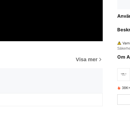
Anvä
Beskr
Varn
Säkerhe
Om A
Visa mer
38K+