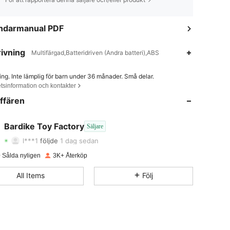
ndarmanual PDF
ivning
Multifärgad,Batteridriven (Andra batteri),ABS
ing. Inte lämplig för barn under 36 månader. Små delar.
4.78
50
1.4K
tsinformation och kontakter
ffären
4.78
50
1.4K
4.78
50
1.4K
Bardike Toy Factory
Säljare
l***1
följde
1 dag sedan
4.78
50
1.4K
 Sålda nyligen
3K+ Återköp
4.78
50
1.4K
All Items
Följ
4.78
50
1.4K
4.78
50
1.4K