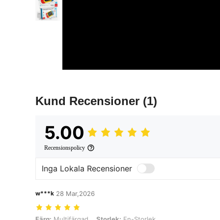
Kund Recensioner
(1)
5.00
Recensionspolicy
Inga Lokala Recensioner
w***k
28 Mar,2026
Färg: Multifärgad, Storlek: En-Storlek
Färg:
Multifärgad
Storlek:
En-Storlek