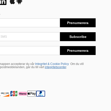
S
Prenumerera
Subscribe
Prenumerera
appen accepterar du vår
Integritet & Cookie Policy
Om du vill
postmeddelanden, går du till vårt
integritetscenter
.