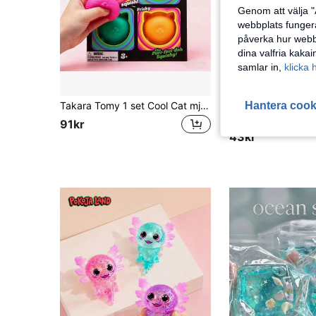
Genom att välja "
webbplats fungera
påverka hur webbp
dina valfria kaka
samlar in,
klicka 
Hantera cook
Takara Tomy 1 set Cool Cat mjuk plymleksak med sött kattansikte, mjuk touch, klämbar stresslindrande squishy-leksak, bärbar för kontor och skrivbord, kreativ dekoration, populär present för barn, tonåringar och vuxna, 4 livfulla färger, högtidspresent för pojkar och flickor
POKOJA
91kr
43kr