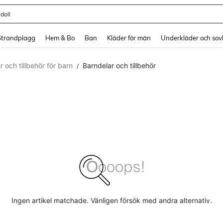
doll
and down arrow keys to navigate search Senaste sökning and sök och hitta. Pres
Strandplagg
Hem & Bo
Ban
Kläder för män
Underkläder och sov
 och tillbehör för barn
Barndelar och tillbehör
/
Ingen artikel matchade. Vänligen försök med andra alternativ.