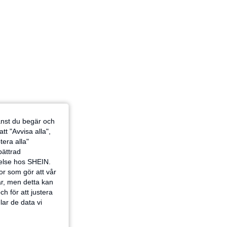
jänst du begär och
tt "Avvisa alla",
tera alla"
rbättrad
velse hos SHEIN.
or som gör att vår
ar, men detta kan
h för att justera
lar de data vi