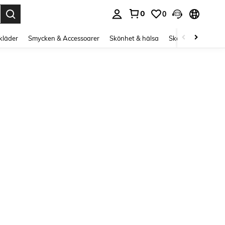
0
0
s Enter to select.
kläder
Smycken & Accessoarer
Skönhet & hälsa
Skor
Curve kläd