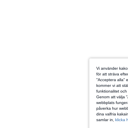
Vi använder kakor
för att sträva eft
"Acceptera alla" e
kommer vi att ställ
funktionalitet oc
Genom att välja "
webbplats fungera
påverka hur webbp
dina valfria kaka
samlar in,
klicka 