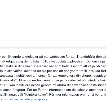
 och liknande teknologier på vår webbplats för att tillhandahålla den t
er att erbjuda dig den bästa möjliga webbplatsupplevelsen. Du kan välja a
ller ställa in dina kakpreferenser när som helst. Genom att välja "Accep
a in alla valfria kakor, vilket hjälper oss att analysera trafik, erbjuda fö
h anpassa innehåll och annonser för att komplettera din shoppingupple
Avvisa alla" tillåter du endast användningen av absolut nödvändiga kak
r. Du kan inaktivera dessa genom att ändra dina webbläsarinställning
latsen fungerar. För att få mer information om de kakor vi använder oc
inställningar, välj "Hantera kakor". För mer information om hur vi behand
här för att se vår integritetspolicy.