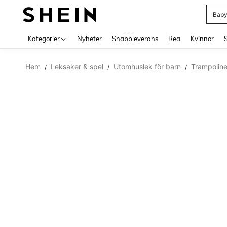
Baby
Use up 
Kategorier
Nyheter
Snabbleverans
Rea
Kvinnor
Hem
Leksaker & spel
Utomhuslek för barn
Trampoliner
/
/
/