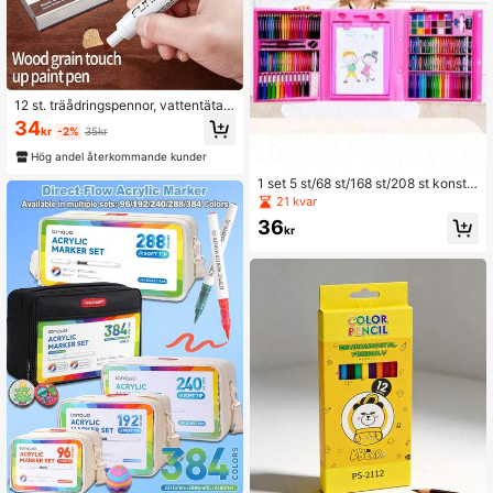
12 st. träådringspennor, vattentäta r
eprepareringspennor som inte blekn
34
kr
-2%
35kr
ar, markörer för restaurering av kom
positträgolv, fogpennor
Hög andel återkommande kunder
1 set 5 st/68 st/168 st/208 st konst-
och målarset för barn – premium pre
21 kvar
sentstil, inkluderar målarutrustning,
36
kritor och suddgummin, back to sch
kr
ool