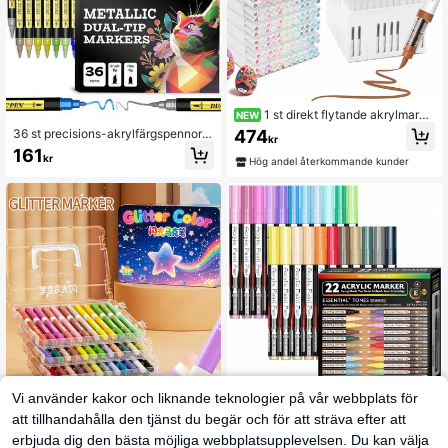
1 st direkt flytande akrylmarke
NEW
r med mjuk spets, 288 färger, tvättb
474
36 st precisions-akrylfärgspennor
kr
ar, för studenter, ogenomskinlig med
med dubbelspets, fin spets, lämplig
161
hög täckning, stor kapacitet, premiu
kr
a för tyg, sten, glas, trä och målarbö
Hög andel återkommande kunder
m tygpåse, barnteckningspenna, va
cker, klassrumsartikel, skolstart
ttenfärgsmarkör, födelsedags- och
skolstartpresent för pojkar och flick
or
Vi använder kakor och liknande teknologier på vår webbplats för
176 färger/22 st per ask/8-färgs set
att tillhandahålla den tjänst du begär och för att sträva efter att
professionell färgserie lämplig för fi
152
kr
erbjuda dig den bästa möjliga webbplatsupplevelsen. Du kan välja
nmålning, skissande, skrivande och