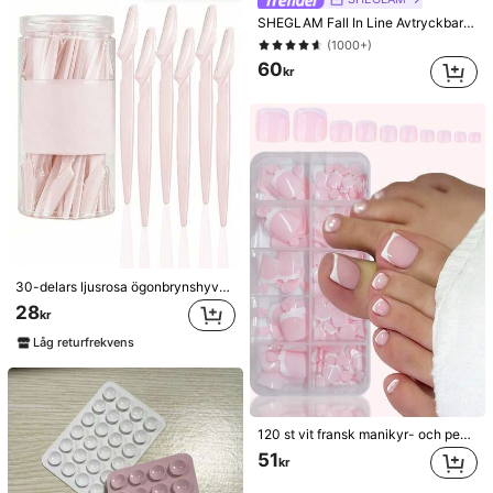
SHEGLAM Fall In Line Avtryckbar LäPpenna Med Tint-Mauvelous VarumäRke SköNhet Kosmetika Smink FöR Kvinnor Och Flickor
(1000+)
60
kr
30-delars ljusrosa ögonbrynshyvel och rakapparat, ögonbrynstrimmer, exfolierande och groomingverktyg, hårborttagningstrimmer för kroppen, ögonbrynsformningskit för kvinnor med långa blad och precisionsskydd, lämplig för hemmet eller resor
28
kr
Låg returfrekvens
120 st vit fransk manikyr- och pedikyrsättning, medium kvadratiska press-on-naglar, modernt minimalistiskt design, förlimmade nageldekaler, glansig ren fransk stil, lämplig för kvinnors dagliga användning, inkluderar förvaringsbox, Clean Girl-estetik
51
kr