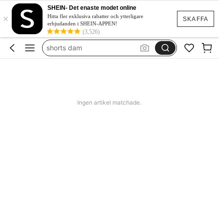
squishies
SHEIN- Det enaste modet online
×
festklänning bröllop
Hitta fler exklusiva rabatter och ytterligare
SKAFFA
erbjudanden i SHEIN-APPEN!
boho klänning
(3,526)
shorts dam
western outfit women
squishies
Ingen artikel matchade.