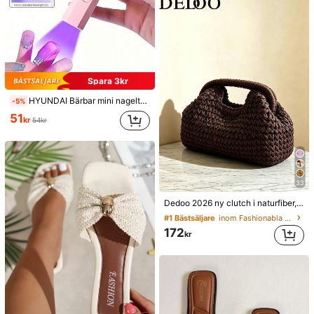
Spara 3kr
HYUNDAI Bärbar mini nageltorkare, uppladdningsbar handhållen nagellampa UV/LED, nageltorkande ljus med digital display, snabbtorkande nagellampa, lämplig för dagliga utflykter, nagelvårdstillbehör för kvinnor
-5%
51
kr
54kr
33
Dedoo 2026 ny clutch i naturfiber, handvävd strandväska i raffiagräs för sommaren, stråväska, boho chic
#1 Bästsäljare
inom Fashionabla Kvinnor Kopplingar
172
kr