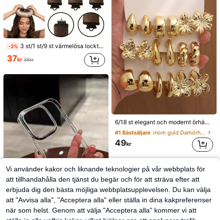
3 st/1 st/9 st värmelösa locktångset för kvinnor i satin, inkluderar hårlockare, pannbandslockare och elektrisk locktång, inbyggd flexibel metalltråd, lämplig för sömn, högstudsande gummifyllning, mjuk och bekväm, passar normalt hår, skapar avslappnade lockar, europeiskt och amerikanskt minimalistiskt verktyg för stora vågor under sömn, present
-2%
37
kr
38kr
6/18 st elegant och modernt örhängeset med blommor och geometriska mönster i flerfärgad guldmetallic, damers örhängeset i lätt CCB-material, bleks inte, present för kvinnor
#1 Bästsäljare
inom guld Damörhänge Set
49
kr
Vi använder kakor och liknande teknologier på vår webbplats för
att tillhandahålla den tjänst du begär och för att sträva efter att
erbjuda dig den bästa möjliga webbplatsupplevelsen. Du kan välja
att "Avvisa alla", "Acceptera alla" eller ställa in dina kakpreferenser
när som helst. Genom att välja "Acceptera alla" kommer vi att