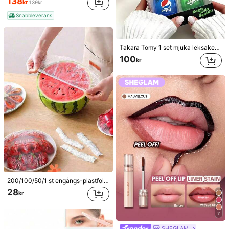
138
kr
139kr
Snabbleverans
Takara Tomy 1 set mjuka leksaker för barn, kubformad stressleksak, transparent klämbar stressleksak för barn, söt sodatema sensorisk stressleksak, bärbar liten unisex stressleksak, ångestdämpande handklämbar squishy-leksak, perfekt present till barnfödelsedagsparty och belöningar (slumpmässig stil)
100
kr
200/100/50/1 st engångs-plastfolieskydd för mat, duschmunstycksskydd, multifunktionella engångs-krympväskor, engångsskoskydd, förtjockad plastfilm för köket, skydd för matförvaring i kylskåp, elastiska stretchskydd, för daglig användning
28
kr
7
SHEGLAM