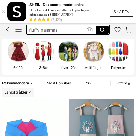
målar förkläde
SHEIN- Det enaste modet online
×
Hitta fler exklusiva rabatter och ytterligare
pyjamas
SKAFFA
erbjudanden i SHEIN-APPEN!
(3,526)
fluffy pajamas
rumi kläder
monster pyjamas
målar förkläde
6-12år
3-6år
över 12år
Multifärgad
Polyester
Rekommendera
Mest Populära
Pris
Filtrera
Lämplig ålder