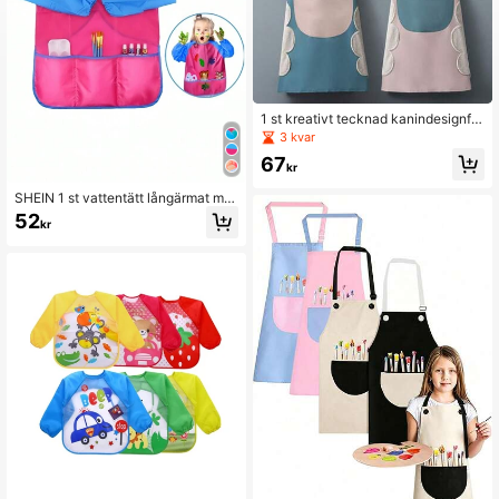
1 st kreativt tecknad kanindesignför
kläde, minimalistiskt moderiktigt kö
3 kvar
ksförkläde med grimma, bekvämt at
67
t bära och torka händerna
kr
SHEIN 1 st vattentätt långärmat mål
arförkläde för barn, julklapp
52
kr