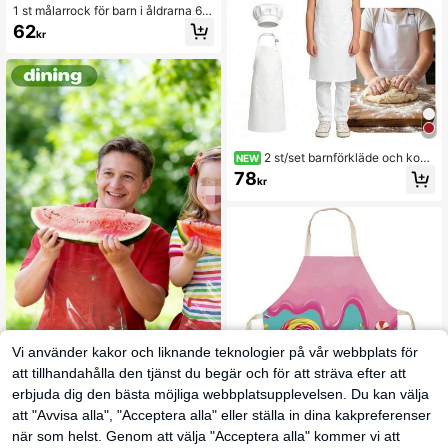
1 st målarrock för barn i åldrarna 6-
8, målarförkläde för barn i dagis, pa
62
kr
ssar barn runt 1,1-1,3 meter långa
2 st/set barnförkläde och kokr
NEW
ock, konstnärsförkläde för barn, just
78
kr
erbara axelremmar, lämpligt för matl
agning, bakning och målning, som f
ödelsedagspresent, högtidspresent,
julklapp och halloweenpresent
Vi använder kakor och liknande teknologier på vår webbplats för
100/150 stycken engångsförkläden
att tillhandahålla den tjänst du begär och för att sträva efter att
för barn, hantverksförkläden för bar
141
kr
n, matlagningsförkläden för barn, en
erbjuda dig den bästa möjliga webbplatsupplevelsen. Du kan välja
gångsmålarrockar, målarförkläden f
att "Avvisa alla", "Acceptera alla" eller ställa in dina kakpreferenser
ör barn, konstförkläden för barn.
1 st sött och coolt vintage förkl
när som helst. Genom att välja "Acceptera alla" kommer vi att
NEW