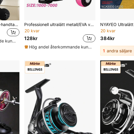
Professionellt ultralätt EVA-handtag på 1000~7000, 8-12 kg maxmotstånd CNC-metallspole för spinnfiske, sötvatten, saltvatten
Professionell ultralätt metall/EVA vänster/höger handväxel fiskerulle grepp 5.2:1 hög 26LB maxbromshastighet kastrulle
20 kvar
20 kvar
128kr
384kr
Hög andel återkommande kunder
Hög andel återkommande kunder
1
andra säljare