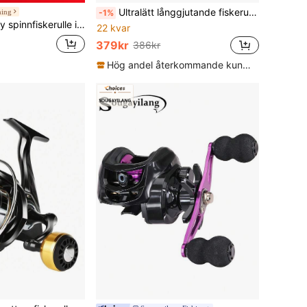
Ultralätt långgjutande fiskerulle, spole av aluminiumlegering, lager i AISI rostfritt stål, snurrande fiskerulle 8000/9000/10000/12000/14000 storlekar, 25 kg max dragkraft, för saltvatten och sötvatten
hing
-1%
 anti-reverse, utväxling 5,2:1, lämplig för sötvattens- och saltvattensfiske, 1000-7000-serien
22 kvar
379kr
386kr
Hög andel återkommande kunder