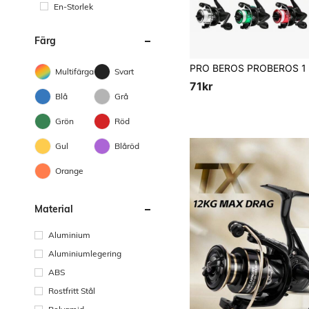
En-Storlek
Färg
Multifärgad
Svart
71kr
Blå
Grå
Grön
Röd
Gul
Blåröd
Orange
Material
Aluminium
Aluminiumlegering
ABS
Rostfritt Stål