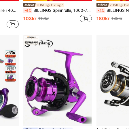
Billings Fishing
Billings Fis
rm, lämplig för saltvatten eller sötvatten
BILLINGS Spinnrulle, 1000-7000 spinnfiskerullar för saltvatten, sötvatten, 8 kg maxmotstånd med lätt spole, utväxling 5,2:1, fällbar vippa vänster/höger utbytbar
BILLINGS Ny spinnfiskerulle i metall, maxmotstånd 12 kg, omedelbar
-6%
-4%
103kr
180kr
110kr
188kr