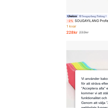
Sougayilang Fishing
SOUGAYILANG Professionell 4-färgs baitcasting fiskerulle, 7.2:1 utväxling, 17+1 kullager, 0-12 magnetbroms för exakt kont
-2%
1 kvar
228kr
233kr
Vi använder kakor
för att sträva eft
"Acceptera alla" e
kommer vi att ställ
funktionalitet oc
Genom att välja "
webbplats fungera