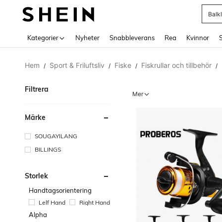
Balk
Use up 
Kategorier
Nyheter
Snabbleverans
Rea
Kvinnor
Hem
Sport & Friluftsliv
Fiske
Fiskrullar och tillbehör
/
/
/
/
Filtrera
Mer
Märke
SOUGAYILANG
BILLINGS
Storlek
Handtagsorientering
Lelf Hand
Right Hand
Alpha