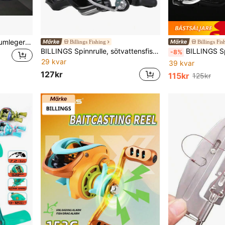
Premium fiskelina i aluminiumlegering - Kompakt fiskerulle för utomhusbruk, hållbar, linan rullar smidigt, perfekt för fiskeentusiaster
Billings Fishing
Billings Fis
BILLINGS Spinnrulle, sötvattensfiskerulle för saltvatten, 10 kg maxmotstånd med metallspole, supersmidig, 5,2:1 utväxling, vikbar vippa, enkel att bära, utbytbar vänster/höger
BILLINGS Spinnrulle, max. 22LB, utväxling 5,2:1, 1000-7000-
-8%
29 kvar
39 kvar
127kr
115kr
125kr