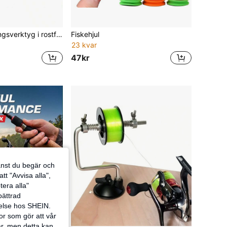
1 st snabbknutningsverktyg i rostfritt stål, manuell halvautomatisk fiskekrokbindare
Fiskehjul
23 kvar
47kr
jänst du begär och
tt "Avvisa alla",
tera alla"
rbättrad
velse hos SHEIN.
or som gör att vår
ar, men detta kan