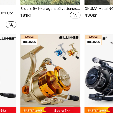
Slidurx 9+1-kullagers sötvattensrulle, ultrasmidig och kraftfull saltvattensrulle, utväxling på 5,2:1, vattentät och rostbeständig rulle med stor kapacitet
SOUGAYILANG 1st 4.7:1/5.0:1 Utväxlingsförhållande Silversnurrande fiskerulle 1000-5000-serien CNC aluminiumspole vänster/höger Utbytbart dubbelt handtag för saltvattensfiskeredskap
181kr
430kr
 6kr
Spara 7kr