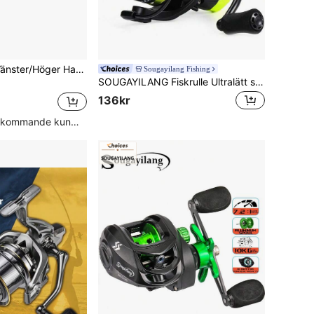
1 st metallspole Vänster/Höger Hand Baitcasting fiskerulle, höghastighetsutväxling 7,2:1, magnetiskt bromssystem, för sötvatten- och saltvattengjutning
Sougayilang Fishing
SOUGAYILANG Fiskrulle Ultralätt spinnrulle med aluminiumspole Eva Handtagsknopp 5.2:1 Höghastighetsutväxlingsförhållande Spinnande fiskerulle 1000-4000-serien för sötvatten
136kr
Hög andel återkommande kunder