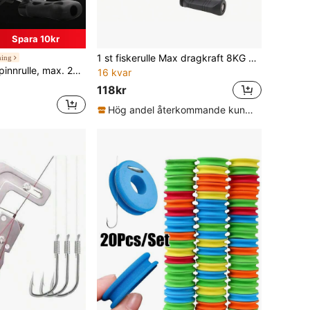
Spara 10kr
1 st fiskerulle Max dragkraft 8KG utväxlingsförhållande 7.2:1 Metal Line Cup 18+1BB fiskerulle för sötvattensaltvatten baitcasting rulle
hing
serien med metallvippa och aluminiumspole, lämplig för sötvatten och saltvatten
16 kvar
118kr
Hög andel återkommande kunder