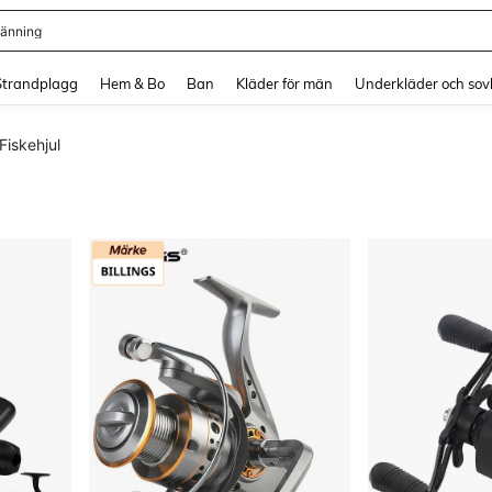
länning
and down arrow keys to navigate search Senaste sökning and sök och hitta. Pres
Strandplagg
Hem & Bo
Ban
Kläder för män
Underkläder och sov
Fiskehjul