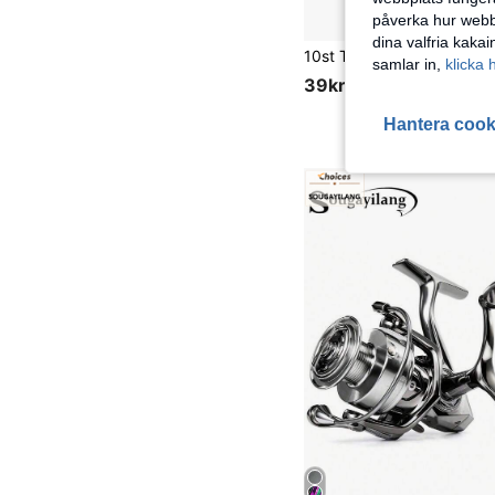
påverka hur webbp
dina valfria kaka
samlar in,
klicka 
39kr
Hantera cook