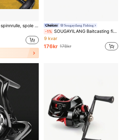
NYAYEO Ultralätt spinnrulle, spole i aluminiumlegering, lager i rostfritt stål, spinnfiskerulle, 8000 9000 10000 12000 14000 modeller, 25 kg kraftfull rulle, lämplig för saltvatten- och sötvattensfiske
Sougayilang Fishing
SOUGAYILANG Baitcasting fiskerulle - 7.2:1 utväxlingsförhållande, magnetbroms, maxdrag 22.05LB, vänster/höger handtag, aluminiumlegering, svart och grön design, lämplig för sötvattens- och saltvattenfiske
-1%
9 kvar
176kr
178kr