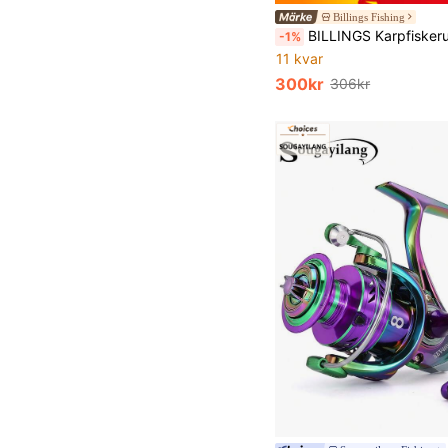
Billings Fishing
BILLINGS Karpfiskerulle i 4000-7000-serien, maxmotstånd 10 kg, dubbelt bromssystem, omedelbar backspärr, metallspole och vippa
-1%
11 kvar
300kr
306kr