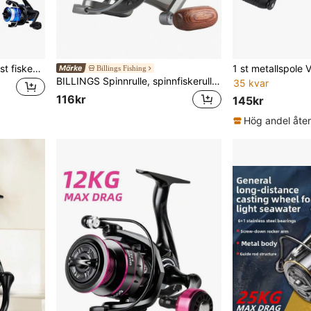
PRO BEROS PROBEROS 1 st fiskespole med utväxling 5,2:1, spinnrulle med fiskelina, bärbar fisketillbehör
Billings Fishing
BILLINGS Spinnrulle, spinnfiskerulle för sötvatten och saltvatten, max drag 26LB, utväxling 5,2:1, 1000-7000-serien med metallvikningsvippa och aluminiumspole
35 kvar
116kr
145kr