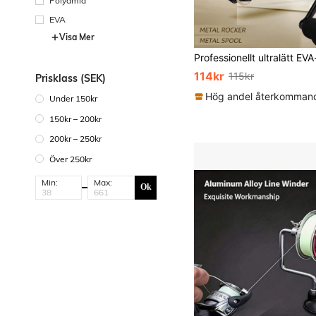
Polyamid
EVA
Visa Mer
114kr
115kr
Prisklass (SEK)
Under 150kr
150kr – 200kr
200kr – 250kr
Över 250kr
Min:
Max:
Ok