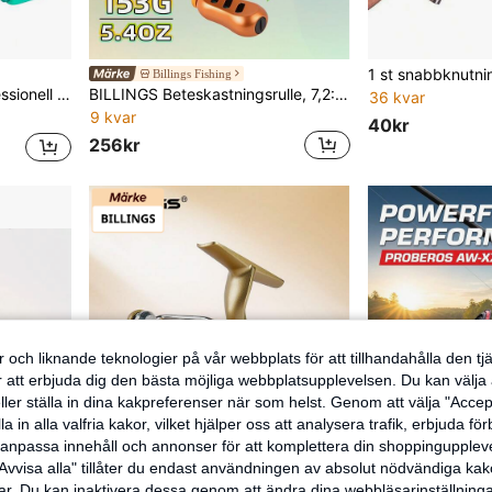
Billings Fishing
roll, för sötvattensaltvatten baitcasting rulle
BILLINGS Beteskastningsrulle, 7,2:1 höghastighetsutväxling, ultralätt kastrulle, 6 kg urladdningslarm, magnetiskt bromssystem, metallspole, för sötvattensfiske
36 kvar
9 kvar
40kr
256kr
 och liknande teknologier på vår webbplats för att tillhandahålla den t
er att erbjuda dig den bästa möjliga webbplatsupplevelsen. Du kan välja a
ller ställa in dina kakpreferenser när som helst. Genom att välja "Accep
a in alla valfria kakor, vilket hjälper oss att analysera trafik, erbjuda fö
h anpassa innehåll och annonser för att komplettera din shoppingupple
Avvisa alla" tillåter du endast användningen av absolut nödvändiga kak
r. Du kan inaktivera dessa genom att ändra dina webbläsarinställning