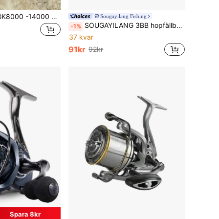
OKUMA Metal NGK8000 -14000 Hasprulle 48 Ratio 16 Plus 1BB Max Motstånd 25kg Långdistanskastning Surffiskerulle Kraftfull Saltvatten
Sougayilang Fishing
SOUGAYILANG 3BB hopfällbar fiskerulle - 5,2:1 utväxling, utbytbart handtag, axel i rostfritt stål och precisionskullager
-1%
37 kvar
91kr
92kr
Spara 8kr