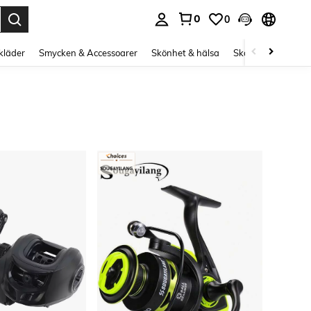
0
0
s Enter to select.
kläder
Smycken & Accessoarer
Skönhet & hälsa
Skor
Curve kläd