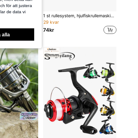
h för att justera
lar de data vi
PRO BEROS PROBEOS Fiskerullar: Max drag 20 kg, 1000-6000-serien med CNC-fräst handtag i helmetall, utväxling 5,2:1, snurrrulle
1 st rullesystem, hjulfiskrullemaskin, fiskelinarulle, bärbart fiskelinarullsystem, tillbehör till fiskeredskapsrullerullstation - mycket lämplig för fiskeredskapsentusiaster
29 kvar
74kr
 alla