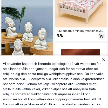
1:12 dockhus miniatyrmöbler sovru
m mikro scenmodell europeisk stil tr
68
kr
ä tyg dubbelsäng sängbord lämplig
för dockhusleksaker födelsedagspr
esent julklapp träskåp små sovrums
möbler blomsäng minihus tillbehör
Vi använder kakor och liknande teknologier på vår webbplats för
Spara 2kr
att tillhandahålla den tjänst du begär och för att sträva efter att
4st söta små Buddha-figurer, Zen-d
erbjuda dig den bästa möjliga webbplatsupplevelsen. Du kan välja
ekorationer bästa presenter
42
kr
-4%
44kr
att "Avvisa alla", "Acceptera alla" eller ställa in dina kakpreferenser
när som helst. Genom att välja "Acceptera alla" kommer vi att
ställa in alla valfria kakor, vilket hjälper oss att analysera trafik,
Spara 1kr
erbjuda förbättrad funktionalitet och anpassa innehåll och
1 st Mässing Python nyckelring hän
annonser för att komplettera din shoppingupplevelse hos SHEIN.
ge Zodiac Snake Rich Midja hänge
37
kr
-2%
38kr
Genom att välja "Avvisa alla" tillåter du endast användningen av
Små koppardekorationer, julklappar,
festdekorationer, säsongspresenter