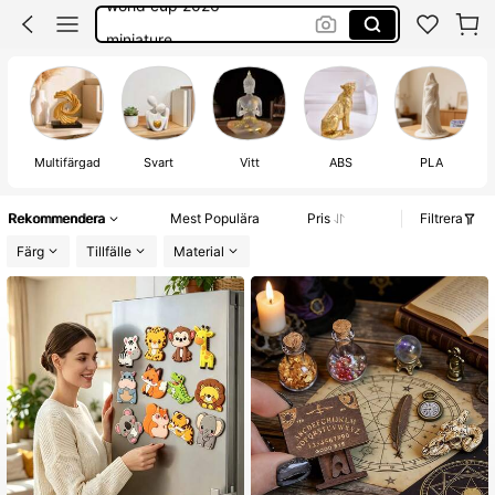
miniature
staty
miniatyr
Multifärgad
Svart
Vitt
ABS
PLA
Rekommendera
Mest Populära
Pris
Filtrera
Färg
Tillfälle
Material