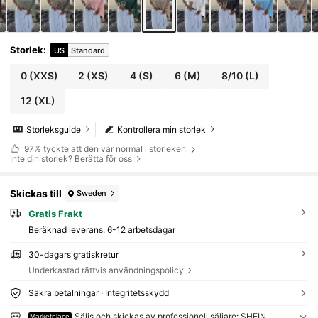
Storlek
:
US
Standard
0
(XXS)
2
(XS)
4
(S)
6
(M)
8/10
(L)
12
(XL)
Storleksguide
Kontrollera min storlek
97%
tyckte att den var normal i storleken
Inte din storlek? Berätta för oss
Skickas till
Sweden
Gratis Frakt
Beräknad leverans:
6-12 arbetsdagar
30-dagars gratiskretur
Underkastad rättvis användningspolicy
Säkra betalningar · Integritetsskydd
Säljs och skickas av professionell säljare: SHEIN
Marketplace