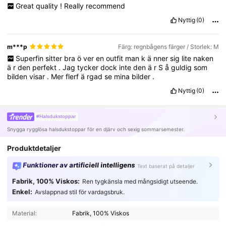
Great
quality
!
Really
recommend
Nyttig
(0)
m***p
Färg: regnbågens färger / Storlek: M
Superfin
sitter
bra
ö
ver
en
outfit
man
k
ä
nner
sig
lite
naken
ä
r
den
perfekt
.
Jag
tycker
dock
inte
den
ä
r
S
å
guldig
som
bilden
visar
.
Mer
flerf
ä
rgad
se
mina
bilder
.
Nyttig
(0)
#Halsdukstoppar
Snygga rygglösa halsdukstoppar för en djärv och sexig sommarsemester.
Produktdetaljer
Funktioner av artificiell intelligens
Text baserat på detaljer
Fabrik, 100% Viskos:
Ren tygkänsla med mångsidigt utseende.
Enkel:
Avslappnad stil för vardagsbruk.
Material:
Fabrik, 100% Viskos