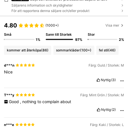
Säljarens information och skyldigheter
För att rapportera denna säljare och/eller produkt
4.80
(1000+)
Visa mer
Små
Sann till Storlek
Stor
1%
97%
2%
kommer att återköpa
(86)
sommarkläder
(100+)
fel stil
(46)
d***n
Färg: Guld / Storlek: M
Nice
Nyttig
(3)
T***y
Färg: Mint Grön / Storlek: M
Good
,
nothing
to
complain
about
Nyttig
(2)
n***e
Färg: Kaki / Storlek: L