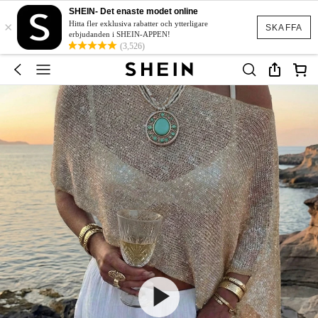
SHEIN- Det enaste modet online
×
Hitta fler exklusiva rabatter och ytterligare
SKAFFA
erbjudanden i SHEIN-APPEN!
(3,526)