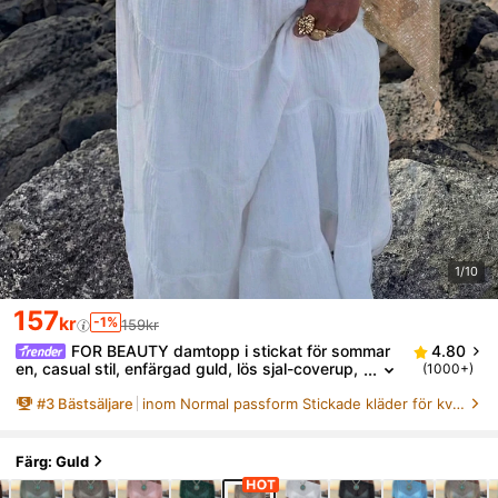
1/10
157
kr
-1%
159kr
FOR BEAUTY damtopp i stickat för sommar
4.80
en, casual stil, enfärgad guld, lös sjal-coverup,
(1000+)
bohemisk stil, för strand, semester och resortw
#
3
Bästsäljare
inom Normal passform Stickade kläder för kvinnor
ear
Färg: Guld