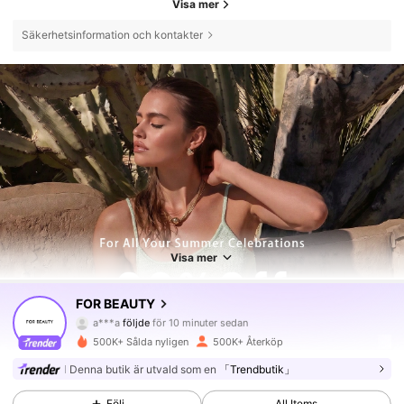
Visa mer
Säkerhetsinformation och kontakter
Visa mer
88K Följare
4.86
FOR BEAUTY
a***a
följde
för 10 minuter sedan
w***t
är på webben
88K Följare
4.86
500K+ Sålda nyligen
500K+ Återköp
Denna butik är utvald som en
「Trendbutik」
88K Följare
4.86
Följ
All Items