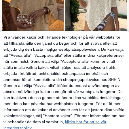
Vi använder kakor och liknande teknologier på vår webbplats för
att tillhandahålla den tjänst du begär och för att sträva efter att
4
erbjuda dig den bästa möjliga webbplatsupplevelsen. Du kan välja
10
att "Avvisa alla", "Acceptera alla" eller ställa in dina kakpreferenser
#Snygga festlooker
GLAMMY sommarbaddräkt-coveru
p för kvinnor, söt renvit stickad topp
när som helst. Genom att välja "Acceptera alla" kommer vi att
118
Selianne Ny vår/som
EU Warehouse
kr
med asymmetrisk fåll, fin glansig ga
mar strandsemester sjal överdrag, l
149
ställa in alla valfria kakor, vilket hjälper oss att analysera trafik,
rnstickad textil och något lös passfo
kr
at enfärgad glitterstickad topp för k
rm
erbjuda förbättrad funktionalitet och anpassa innehåll och
vinnor
annonser för att komplettera din shoppingupplevelse hos SHEIN.
Genom att välja "Avvisa alla" tillåter du endast användningen av
absolut nödvändiga kakor som gör att vår webbplats fungerar. Du
kan inaktivera dessa genom att ändra dina webbläsarinställningar,
men detta kan påverka hur webbplatsen fungerar. För att få mer
information om de kakor vi använder och för att justera dina valfria
kakainställningar, välj "Hantera kakor". För mer information om hur
vi behandlar de data vi samlar in,
klicka här för att se vår
integritetspolicy.