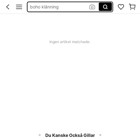
boho klänning
shorts dam
western outfit women
squishies
Ingen artikel matchade.
Du Kanske Också Gillar