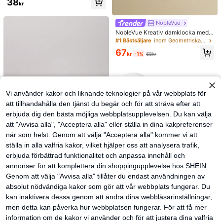
38
kr
NobleVue
NobleVue Kreativ damklocka med r
omerska siffror, liten fyrkantig urtav
#1 Bästsäljare
inom Geometriska Kvinnor kvarts klockor
la, metallkedja och kvartsverk, för d
67
aglig matchning, födelsedags- och j
kr
-1%
68kr
ubileumspresent, utan presentask
Vi använder kakor och liknande teknologier på vår webbplats för
att tillhandahålla den tjänst du begär och för att sträva efter att
erbjuda dig den bästa möjliga webbplatsupplevelsen. Du kan välja
att "Avvisa alla", "Acceptera alla" eller ställa in dina kakpreferenser
när som helst. Genom att välja "Acceptera alla" kommer vi att
ställa in alla valfria kakor, vilket hjälper oss att analysera trafik,
39
erbjuda förbättrad funktionalitet och anpassa innehåll och
#Blomsterfestglädje
annonser för att komplettera din shoppingupplevelse hos SHEIN.
Blommig ihålig vävd v
EU Warehouse
Genom att välja "Avvisa alla" tillåter du endast användningen av
irkad väska, boho strandväska för k
#1 Bästsäljare
inom Årgång Kvinnor Top Handtag Väskor
absolut nödvändiga kakor som gör att vår webbplats fungerar. Du
vinnor, premium plisserad handväsk
130
a, avslappnad semesterplånbok, se
kr
kan inaktivera dessa genom att ändra dina webbläsarinställningar,
mesternödvändigheter, resortwear
men detta kan påverka hur webbplatsen fungerar. För att få mer
Lightning trådbundna hörlurar med
information om de kakor vi använder och för att justera dina valfria
mikrofon och volymkontroll, kompa