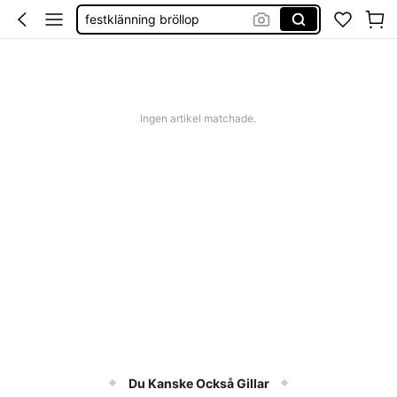
boho klänning
shorts dam
western outfit women
squishies
Ingen artikel matchade.
Du Kanske Också Gillar