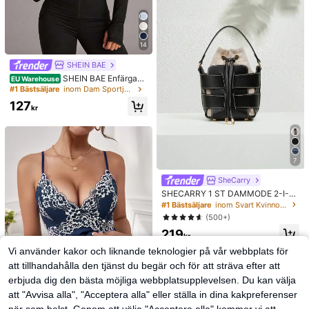
14
SHEIN BAE
SHEIN BAE Enfärgad
EU Warehouse
sportjacka med dragkedja och tum
#1 Bästsäljare
inom Dam Sportjackor
hål, athleisure
127
kr
7
SheCarry
SHECARRY 1 ST DAMMODE 2-I-1
AXEL- OCH AXELVÄSKA FÖR PEND
#1 Bästsäljare
inom Svart Kvinnor Top Handtag Väskor
LING OCH VARDAGSBRUK
(500+)
219
kr
Vi använder kakor och liknande teknologier på vår webbplats för
att tillhandahålla den tjänst du begär och för att sträva efter att
erbjuda dig den bästa möjliga webbplatsupplevelsen. Du kan välja
att "Avvisa alla", "Acceptera alla" eller ställa in dina kakpreferenser