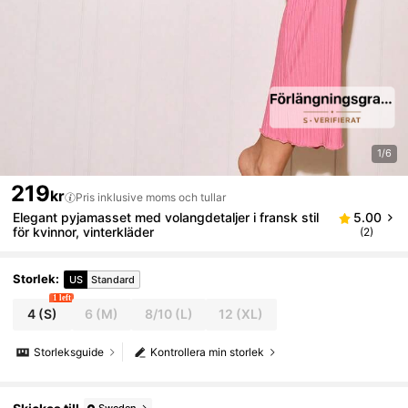
1/6
219
kr
Pris inklusive moms och tullar
Elegant pyjamasset med volangdetaljer i fransk stil
5.00
för kvinnor, vinterkläder
(2)
Storlek
:
US
Standard
1 left
4
(S)
6
(M)
8/10
(L)
12
(XL)
Storleksguide
Kontrollera min storlek