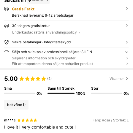
Skickas till
Sweden
Gratis Frakt
Beräknad leverans:
6-12 arbetsdagar
30-dagars gratiskretur
Underkastad rättvis användningspolicy
Säkra betalningar · Integritetsskydd
Säljs och skickas av professionell säljare: SHEIN
Säljarens information och skyldigheter
För att rapportera denna säljare och/eller produkt
5.00
(2)
Visa mer
Små
Sann till Storlek
Stor
0%
100%
0%
bekväm
(1)
m***c
Färg: Rosa / Storlek: L
I
love
it
!
Very
comfortable
and
cute
!