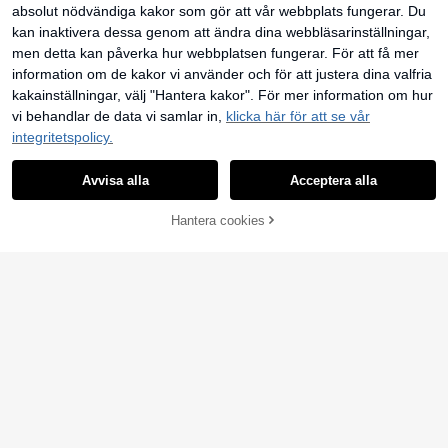
absolut nödvändiga kakor som gör att vår webbplats fungerar. Du
kan inaktivera dessa genom att ändra dina webbläsarinställningar,
men detta kan påverka hur webbplatsen fungerar. För att få mer
information om de kakor vi använder och för att justera dina valfria
kakainställningar, välj "Hantera kakor". För mer information om hur
vi behandlar de data vi samlar in,
klicka här för att se vår
integritetspolicy.
Avvisa alla
Acceptera alla
4
Hantera cookies
LÄGG TILL I VARUKORGEN
Napfluff
HautHeat
Napfluff Dampyjamasset, blårandigt
körsbärsmönster, v-ringad, knytban
19 kvar
HautHeat Pyjamasset för kvinnor i
d i midjan, volangkant, linne och my
enfärgad design med spetskant, kor
#4 Bästsäljare
inom Puffärm Dam Nattkläder
197
sbyxor, casual pyjamasset, vår
kr
tärmad topp och byxor
229
kr