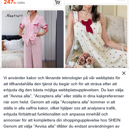
247
Byxa Set Nattkläder Dam 2 Delat S
kr
249kr
et Rosa Lounge Set Höst Vinterkläd
er
Vi använder kakor och liknande teknologier på vår webbplats för
att tillhandahålla den tjänst du begär och för att sträva efter att
erbjuda dig den bästa möjliga webbplatsupplevelsen. Du kan välja
#Mormors nattlinne
att "Avvisa alla", "Acceptera alla" eller ställa in dina kakpreferenser
Napfluff
CottageSlumber Blom
EU Warehouse
migt tryck med rosettdekor, volang,
när som helst. Genom att välja "Acceptera alla" kommer vi att
Napfluff Fräscht randigt pyjamaset i
145
kr
lös passform, nattlinne för kvinnor, b
2 delar, tjejig rosettdekor, kortärmad
201
ställa in alla valfria kakor, vilket hjälper oss att analysera trafik,
abydoll, perfekt sommar, Moo Moo
kr
avslappnad loungewear
erbjuda förbättrad funktionalitet och anpassa innehåll och
annonser för att komplettera din shoppingupplevelse hos SHEIN.
Genom att välja "Avvisa alla" tillåter du endast användningen av