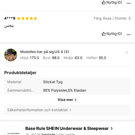
Nyttig
(0)
4***9
Färg: Rosa / Storlek: S
بتجنن
Nyttig
(0)
Modellen har på sig:
US 4 (S)
Höjd:
175.0
Byst:
88.0
Midja:
63.0
Höfter:
95.0
Produktdetaljer
Material:
Stickat Tyg
Sammansättning:
95% Polyester,5% Elastan
Visa mer
Säkerhetsinformation och kontakter
Base Rule SHEIN Underwear & Sleepwear
1.1M Följare
4.87
4***6
betalade
1 dag sedan