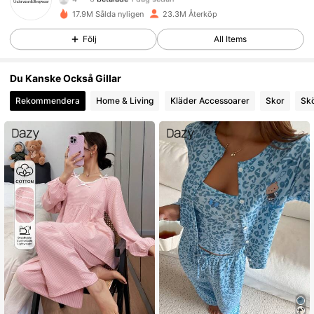
17.9M Sålda nyligen
23.3M Återköp
1.1M Följare
4.87
Följ
All Items
Du Kanske Också Gillar
1.1M Följare
4.87
Rekommendera
Home & Living
Kläder Accessoarer
Skor
Sk
1.1M Följare
4.87
1.1M Följare
4.87
1.1M Följare
4.87
1.1M Följare
4.87