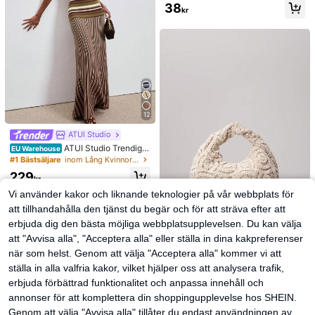
38
kr
12
ATUI Studio
ATUI Studio Trendig r
EU Warehouse
andig stickad klänning för kvinnor,
#1 Bästsäljare
inom Lång Kvinnors tröjklänningar
sommar
229
kr
Vi använder kakor och liknande teknologier på vår webbplats för
att tillhandahålla den tjänst du begär och för att sträva efter att
39
erbjuda dig den bästa möjliga webbplatsupplevelsen. Du kan välja
att "Avvisa alla", "Acceptera alla" eller ställa in dina kakpreferenser
#Blomsterfestglädje
Blommig ihålig vävd v
när som helst. Genom att välja "Acceptera alla" kommer vi att
EU Warehouse
irkad väska, boho strandväska för k
#1 Bästsäljare
inom Årgång Kvinnor Top Handtag Väskor
ställa in alla valfria kakor, vilket hjälper oss att analysera trafik,
vinnor, premium plisserad handväsk
130
a, avslappnad semesterplånbok, se
erbjuda förbättrad funktionalitet och anpassa innehåll och
kr
mesternödvändigheter, resortwear
annonser för att komplettera din shoppingupplevelse hos SHEIN.
Genom att välja "Avvisa alla" tillåter du endast användningen av