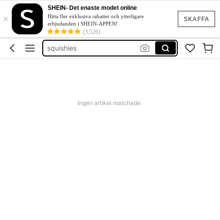
emf mätare
SHEIN- Det enaste modet online
×
bremsflüssigkeit tester
Hitta fler exklusiva rabatter och ytterligare
SKAFFA
erbjudanden i SHEIN-APPEN!
squishies
(3,526)
festklänning bröllop
boho klänning
emf mätare
Ingen artikel matchade.